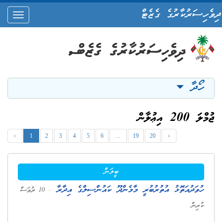
ދިވެހިސަރުކާރުގެ ގެޒެޓް
oggle
ation
ހޯދާ
ޖުމްލަ 200 އިޢުލާން
‹
1
2
3
4
5
6
...
19
20
›
ބީލަން
ހުވަދުއަތޮޅު އުތުރުބުރީ މާމެންދޫ ކައުންސިލްގެ އިދާރާ
. 10 ދުވަސް
ކުރިން