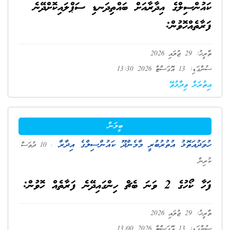
ކައުންސިލްގެ އިދާރާއަށް ބައްތިދަނޑި ސަޕްލައިކޮށްދޭނެ
ފަރާތެއްހޮވުން:
ތާރީޚު: 29 ޖުލައި 2026
ސުންގަޑި: 13 އޮގަސްޓް 2026 13:30
އިތުރަށް ވިދާޅުވޭ
ބީލަން
ހުވަދުއަތޮޅު އުތުރުބުރީ މާމެންދޫ ކައުންސިލްގެ އިދާރާ
. 10 ދުވަސް
ކުރިން
ފަހާ ކޯހުގެ 2 ވަނަ ބެޗް ހިންގައިދޭނެ ފަރާތެއް ހޮވުން:
ތާރީޚު: 29 ޖުލައި 2026
ސުންގަޑި: 13 އޮގަސްޓް 2026 13:00