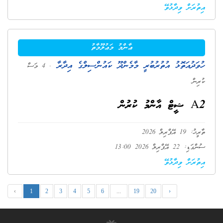
އިތުރަށް ވިދާޅުވޭ
ޢާންމު މަޢުލޫމާތު
ހުވަދުއަތޮޅު އުތުރުބުރީ މާމެންދޫ ކައުންސިލްގެ އިދާރާ
. 4 މަސް
ކުރިން
A2 ޝީޓް އާންމު ކުރުން
ތާރީޚު: 19 އޭޕްރިލް 2026
ސުންގަޑި: 22 އޭޕްރިލް 2026 13:00
އިތުރަށް ވިދާޅުވޭ
‹
1
2
3
4
5
6
...
19
20
›