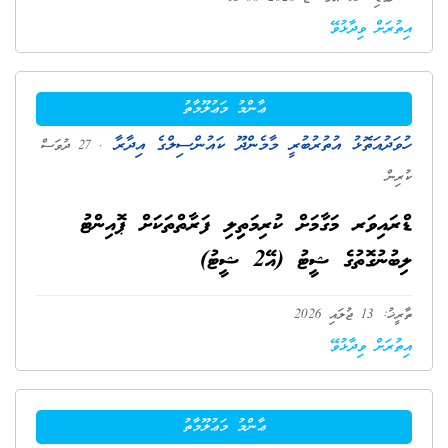
އިތުރަށް ވިދާޅުވޭ
ޢާންމު މަޢުލޫމާތު
ހުވަދުއަތޮޅު އުތުރުބުރީ މާމެންދޫ ކައުންސިލްގެ އިދާރާ
. 27 ދުވަސް
ކުރިން
ޑްރައިވަރ މަގާމަށް ކުރިމަތިިލި ފަރާތްތަކަށް ޕޮއިންޓު
ލިބުނުގޮތުގެ ޝީޓު (އޭ2 ޝީޓު)
ތާރީޚު: 13 ޖުލައި 2026
އިތުރަށް ވިދާޅުވޭ
ޢާންމު މަޢުލޫމާތު