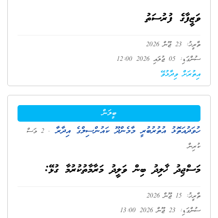
ވަޒީފާގެ ފުރުސަތު
ތާރީޚު: 23 ޖޫން 2026
ސުންގަޑި: 05 ޖުލައި 2026 12:00
އިތުރަށް ވިދާޅުވޭ
ބީލަން
ހުވަދުއަތޮޅު އުތުރުބުރީ މާމެންދޫ ކައުންސިލްގެ އިދާރާ
. 2 މަސް
ކުރިން
މަސްޖިދު ޚާލިދު ބިން ވަލީދު މަރާމާތުކުރުމާ ގުޅޭ:
ތާރީޚު: 15 ޖޫން 2026
ސުންގަޑި: 23 ޖޫން 2026 13:00