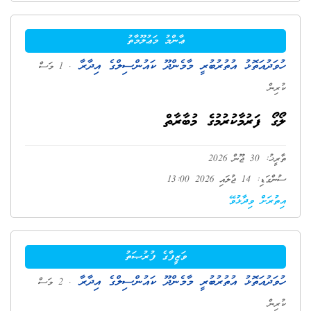
ޢާންމު މަޢުލޫމާތު
ހުވަދުއަތޮޅު އުތުރުބުރީ މާމެންދޫ ކައުންސިލްގެ އިދާރާ
. 1 މަސް
ކުރިން
ލޯގޯ ފަރުމާކުރުމުގެ މުބާރާތް
ތާރީޚު: 30 ޖޫން 2026
ސުންގަޑި: 14 ޖުލައި 2026 13:00
އިތުރަށް ވިދާޅުވޭ
ވަޒީފާގެ ފުރުޞަތު
ހުވަދުއަތޮޅު އުތުރުބުރީ މާމެންދޫ ކައުންސިލްގެ އިދާރާ
. 2 މަސް
ކުރިން