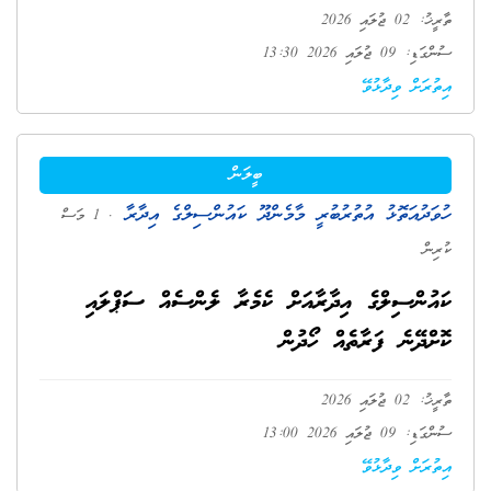
ތާރީޚު: 02 ޖުލައި 2026
ސުންގަޑި: 09 ޖުލައި 2026 13:30
އިތުރަށް ވިދާޅުވޭ
ބީލަން
ހުވަދުއަތޮޅު އުތުރުބުރީ މާމެންދޫ ކައުންސިލްގެ އިދާރާ
. 1 މަސް
ކުރިން
ކައުންސިލްގެ އިދާރާއަށް ކެމެރާ ލެންސެއް ސަޕްލައި
ކޮށްދޭނެ ފަރާތެއް ހޯދުން
ތާރީޚު: 02 ޖުލައި 2026
ސުންގަޑި: 09 ޖުލައި 2026 13:00
އިތުރަށް ވިދާޅުވޭ