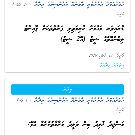
ހުވަދުއަތޮޅު އުތުރުބުރީ މާމެންދޫ ކައުންސިލްގެ އިދާރާ
. 27 ދުވަސް
ކުރިން
ޑްރައިވަރ މަގާމަށް ކުރިމަތިިލި ފަރާތްތަކަށް ޕޮއިންޓު
ލިބުނުގޮތުގެ ޝީޓު (އޭ2 ޝީޓު)
ތާރީޚު: 13 ޖުލައި 2026
އިތުރަށް ވިދާޅުވޭ
ބީލަން
ހުވަދުއަތޮޅު އުތުރުބުރީ މާމެންދޫ ކައުންސިލްގެ އިދާރާ
. 1 މަސް
ކުރިން
މަސްޖިދު ޚާލިދު ބިން ވަލީދު މަރާމާތުކުރުމާ ގުޅޭ: