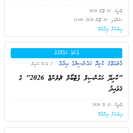
ތާރީޚު: 03 ޖޫން 2026
ސުންގަޑި: 10 ޖޫން 2026 14:00
އިތުރަށް ވިދާޅުވޭ
ޢާންމު މަޢުލޫމާތު
މާލެއަތޮޅު ކާށިދޫ ކައުންސިލްގެ އިދާރާ
. 2 މަސް ކުރިން
"ކާށިދޫ ކައުންސިލް ފުޓްބޯލް ޗެލެންޖް 2026" ގެ
ޤަވައިދު
ތާރީޚު: 31 މޭ 2026
އިތުރަށް ވިދާޅުވޭ