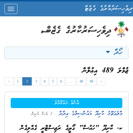
ދިވެހިސަރުކާރުގެ ގެޒެޓް
oggle
ation
ހޯދާ
ޖުމްލަ 489 އިޢުލާން
‹
1
2
3
4
5
6
...
48
49
›
ޢާންމު މަޢުލޫމާތު
މާލެއަތޮޅު ކާށިދޫ ކައުންސިލްގެ އިދާރާ
. 2 މަސް ކުރިން
ކ. ކާށިދޫ "ހައުސް" ގޯތީގެ ރަޖިސްޓްރީ ގެއްލިގެން