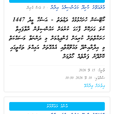
މާލެއަތޮޅު ކާށިދޫ ކައުންސިލްގެ އިދާރާ
. 3 މަސް ކުރިން
ކޯޓޭޝަން ހުށަހެޅުމުގެ ދަޢުވަތު - އަޟުޙާ ޢީދު 1447
ކުލަ ގަދަކޮށް ފާހަގަ ކުރުމަށް ކައުންސިލުން ރާވާފައިވާ
ހަރަކާތްތަށް ކުރިއަށް ގެންދިއުމަށް މި ދަންނަވާ މަސައްކަތް
މި އިދާރާއިންދޭ މައުލޫމާތާއި އެއްގޮތަށް އަމިއްލަ ތަކެތީގައި
ކޮށްދޭނެ ފަރާތެއް ހޯދުމަށް
ތާރީޚު: 15 މޭ 2026
ސުންގަޑި: 18 މޭ 2026 10:30
އިތުރަށް ވިދާޅުވޭ
ޢާންމު މަޢުލޫމާތު