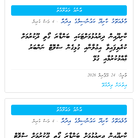
ޢާންމު މަޢުލޫމާތު
މާލެއަތޮޅު ކާށިދޫ ކައުންސިލްގެ އިދާރާ
. 4 މަސް ކުރިން
ކާށިދޫއިން ދިރުއުޅުމަށްޓަކައި ބަންޑާރަ ގޯތި ދޫކުރުމަށް
ކުރެވިފައިވާ އިޢުލާނާއި ގުޅިގެން ސްލޮޓް ނަންބަރު
ޢާއްމުކުރުމާއި ގުޅޭ
ތާރީޚު: 24 އޭޕްރިލް 2026
އިތުރަށް ވިދާޅުވޭ
ޢާންމު މަޢުލޫމާތު
މާލެއަތޮޅު ކާށިދޫ ކައުންސިލްގެ އިދާރާ
. 4 މަސް ކުރިން
ކާށިދޫއިން ދިރިއުޅުމަށް ބަންޑާރަ ގޯތި ދޫކުރުމަށް ސްލޮޓް