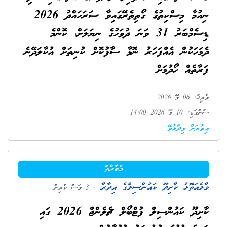
ނިއުމާ މިސްކިތުގެ ގޯތިތެރޭގައިވާ ސަރަހައްދު 2026
ޑިސެމްބަރު 31 ވަނަ ދުވަހުގެ ނިޔަލަށް، ކޮންމެ
ދެމަހަކުން އެއްފަހަރު ނޮޅާ ސާފުކޮށް ކުނިތަށް އުކާލަދޭނެ
ފަރާތެއް ހޯދުމަށް
ތާރީޚު: 06 މޭ 2026
ސުންގަޑި: 10 މޭ 2026 14:00
އިތުރަށް ވިދާޅުވޭ
މުބާރާތް
މާލެއަތޮޅު ކާށިދޫ ކައުންސިލްގެ އިދާރާ
. 3 މަސް ކުރިން
ކާށިދޫ ކައުންސިލް ފުޓްބޯލް ޗެލެންޖް 2026 ގައި