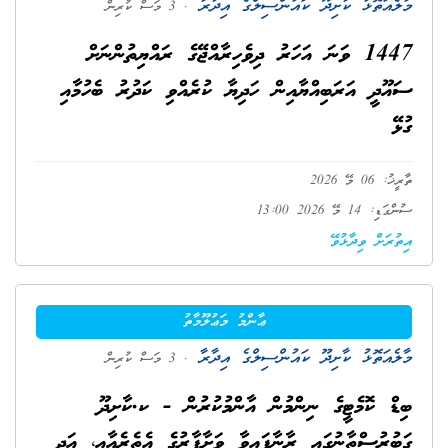
މާލެއަތޮޅު ކާށިދޫ ކައުންސިލްގެ އިދާރާ
. 3 މަސް ކުރިން
1447 ވަނަ އަހަރު ދިވެހިރާއްޖޭގެ ރައްޔިތުންނަށް
ސައޫދީ އަރަބިއްޔާއިން ހަދިޔާ ކުރެއްވި ކަދުރު ބެހުމާއި
ގުޅޭ
ތާރީޚު: 06 މޭ 2026
ސުންގަޑި: 14 މޭ 2026 13:00
އިތުރަށް ވިދާޅުވޭ
ޢާންމު މަޢުލޫމާތު
މާލެއަތޮޅު ކާށިދޫ ކައުންސިލްގެ އިދާރާ
. 3 މަސް ކުރިން
ބިޑް ކޮމެޓީގެ ނިންމުން އާންމުކުރުން - ކ.ކާށިދޫ
ގަބުރުސްތާނުގައި ރާނާފައިވާ ވަށާފާރުގެ އެތެރެއާއި، އަދި