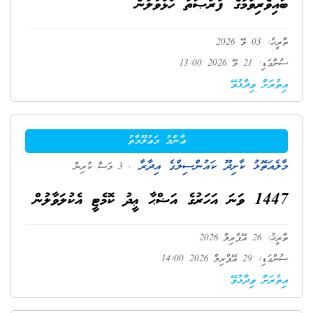
ބައިވެރިވުމުގެ ފުރުޞަތު ހުޅުވާލުން
ތާރީޚު: 03 މޭ 2026
ސުންގަޑި: 21 މޭ 2026 13:00
އިތުރަށް ވިދާޅުވޭ
ޢާންމު މަޢުލޫމާތު
މާލެއަތޮޅު ކާށިދޫ ކައުންސިލްގެ އިދާރާ
. 3 މަސް ކުރިން
1447 ވަނަ އަހަރުގެ އަޟްޙާ ޢީދު ކޮމެޓީ އެކުލަވާލުން
ތާރީޚު: 26 އޭޕްރިލް 2026
ސުންގަޑި: 29 އޭޕްރިލް 2026 14:00
އިތުރަށް ވިދާޅުވޭ