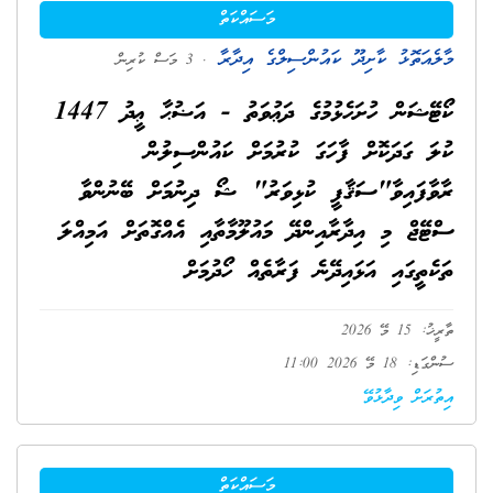
މަސައްކަތް
މާލެއަތޮޅު ކާށިދޫ ކައުންސިލްގެ އިދާރާ
. 3 މަސް ކުރިން
ކޯޓޭޝަން ހުށަހެޅުމުގެ ދަޢުވަތު - އަޟުޙާ ޢީދު 1447
ކުލަ ގަދަކޮށް ފާހަގަ ކުރުމަށް ކައުންސިލުން
ރާވާފައިވާ"ސަޤާފީ ކުޅިވަރު" ޝޯ ދިނުމަށް ބޭނުންވާ
ސްޓޭޖް މި އިދާރާއިންދޭ މައުލޫމާތާއި އެއްގޮތަށް އަމިއްލަ
ތަކެތީގައި އަޅައިދޭނެ ފަރާތެއް ހޯދުމަށް
ތާރީޚު: 15 މޭ 2026
ސުންގަޑި: 18 މޭ 2026 11:00
އިތުރަށް ވިދާޅުވޭ
މަސައްކަތް