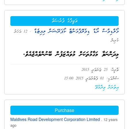
ވަޒީފާގެ ފުރުޞަތު
މޯލްޑިވްސް ރޯޑް ޑިވެލޮޕްމަންޓް ކޯޕަރޭޝަން ލިމިޓެޑް
. 12 އަހަރު
ކުރިން
މިދަންނަވާ މަގާމުތަކަށް މުވައްޒަފުން ބޭނުންވެއްޖެއެވެ.
ތާރީޚު: 25 ޖަނަވަރީ 2015
ސުންގަޑި: 01 ފެބުރުވަރީ 2015 15:00
އިތުރަށް ވިދާޅުވޭ
Purchase
Maldives Road Development Corporation Limited
. 12 years
ago