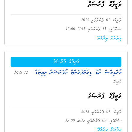
ވަޒީފާގެ ފުރުޞަތު
ތާރީޚު: 02 ފެބުރުވަރީ 2015
ސުންގަޑި: 15 ފެބުރުވަރީ 2015 12:00
އިތުރަށް ވިދާޅުވޭ
ވަޒީފާގެ ފުރުޞަތު
މޯލްޑިވްސް ރޯޑް ޑިވެލޮޕްމަންޓް ކޯޕަރޭޝަން ލިމިޓެޑް
. 12 އަހަރު
ކުރިން
ވަޒީފާގެ ފުރުޞަތު
ތާރީޚު: 01 ފެބުރުވަރީ 2015
ސުންގަޑި: 09 ފެބުރުވަރީ 2015 15:00
އިތުރަށް ވިދާޅުވޭ