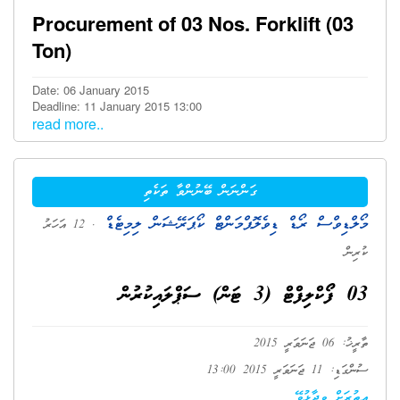
Procurement of 03 Nos. Forklift (03
Ton)
Date: 06 January 2015
Deadline: 11 January 2015 13:00
read more..
ގަންނަން ބޭނުންވާ ތަކެތި
މޯލްޑިވްސް ރޯޑް ޑިވެލޮޕްމަންޓް ކޯޕަރޭޝަން ލިމިޓެޑް
. 12 އަހަރު
ކުރިން
03 ފޯކްލިފްޓް (3 ޓަން) ސަޕްލައިކުރުން
ތާރީޚު: 06 ޖަނަވަރީ 2015
ސުންގަޑި: 11 ޖަނަވަރީ 2015 13:00
އިތުރަށް ވިދާޅުވޭ