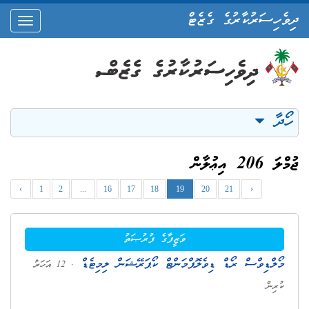
ދިވެހިސަރުކާރުގެ ގެޒެޓް
oggle
ation
ހޯދާ
ޖުމްލަ 206 އިޢުލާން
‹
1
2
...
16
17
18
19
20
21
›
ވަޒީފާގެ ފުރުޞަތު
މޯލްޑިވްސް ރޯޑް ޑިވެލޮޕްމަންޓް ކޯޕަރޭޝަން ލިމިޓެޑް
. 12 އަހަރު
ކުރިން