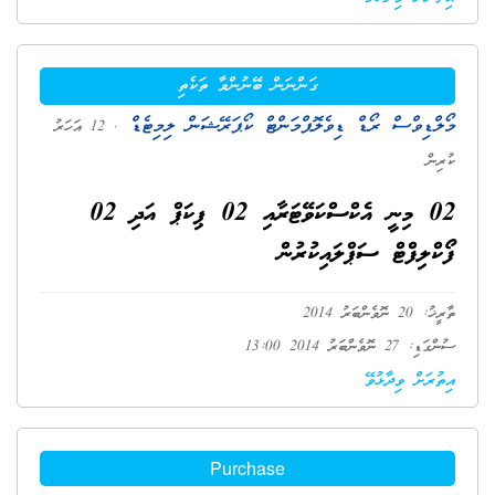
ގަންނަން ބޭނުންވާ ތަކެތި
މޯލްޑިވްސް ރޯޑް ޑިވެލޮޕްމަންޓް ކޯޕަރޭޝަން ލިމިޓެޑް
. 12 އަހަރު
ކުރިން
02 މިނީ އެކްސްކަވޭޓަރާއި 02 ޕިކަޕް އަދި 02
ފޯކްލިފްޓް ސަޕްލައިކުރުން
ތާރީޚު: 20 ނޮވެންބަރު 2014
ސުންގަޑި: 27 ނޮވެންބަރު 2014 13:00
އިތުރަށް ވިދާޅުވޭ
Purchase