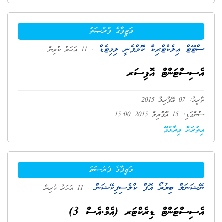
ވަޒީފާގެ ފުރުޞަތު
ސްޓޭޓް އިލެކްޓްރިކް ކޮމްޕެނީ ލިމިޓެޑް
. 11 އަހަރު ކުރިން
އެސިސްޓަންޓް އޮފިސަރ
ތާރީޚު: 07 އޭޕްރިލް 2015
ސުންގަޑި: 15 އޭޕްރިލް 2015 15:00
އިތުރަށް ވިދާޅުވޭ
ވަޒީފާގެ ފުރުޞަތު
ނޭޝަނަލް ބިޔުރޯ އޮފް ކްލެސިފިކޭޝަން
. 11 އަހަރު ކުރިން
އެސިސްޓަންޓް ޑިރެކްޓަރ (އެމް.އެސް 3)