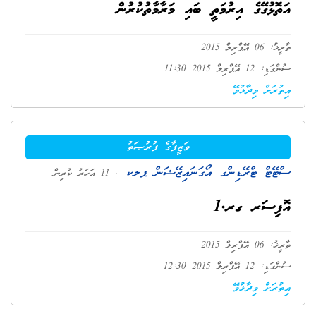
އަތޮޅުގޭގެ އިރުމަތީ ބައި މަރާމާތުކުރުން
ތާރީޚު: 06 އޭޕްރިލް 2015
ސުންގަޑި: 12 އޭޕްރިލް 2015 11:30
އިތުރަށް ވިދާޅުވޭ
ވަޒީފާގެ ފުރުޞަތު
ސްޓޭޓް ޓްރޭޑިންގ އޯގަނައިޒޭޝަން ޕލކ
. 11 އަހަރު ކުރިން
އޮފިސަރ ގރ.1
ތާރީޚު: 06 އޭޕްރިލް 2015
ސުންގަޑި: 12 އޭޕްރިލް 2015 12:30
އިތުރަށް ވިދާޅުވޭ