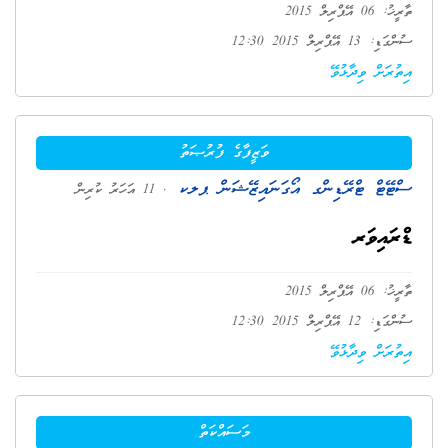
ތާރީޚު: 06 އޭޕްރިލް 2015
ސުންގަޑި: 13 އޭޕްރިލް 2015 12:30
އިތުރަށް ވިދާޅުވޭ
ވަޒީފާގެ ފުރުޞަތު
ސްޓޭޓް ޓްރޭޑިންގ އޯގަނައިޒޭޝަން ޕލކ
. 11 އަހަރު ކުރިން
ޑްރައިވަރ
ތާރީޚު: 06 އޭޕްރިލް 2015
ސުންގަޑި: 12 އޭޕްރިލް 2015 12:30
އިތުރަށް ވިދާޅުވޭ
މަސައްކަތް