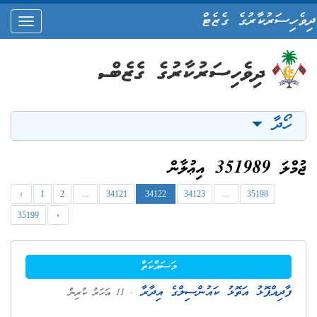
ދިވެހިސަރުކާރުގެ ގެޒެޓް
oggle
ation
ހޯދާ
ޖުމްލަ 351989 އިޢުލާން
‹
1
2
...
34121
34122
34123
...
35198
35199
›
މަސައްކަތް
ފާދިއްޕޮޅު އަތޮޅު ކައުންސިލްގެ އިދާރާ
. 11 އަހަރު ކުރިން