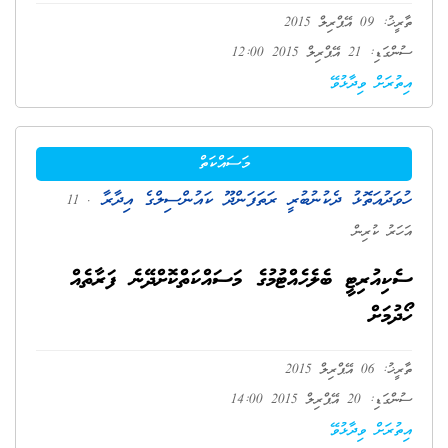
ތާރީޚު: 09 އޭޕްރިލް 2015
ސުންގަޑި: 21 އޭޕްރިލް 2015 12:00
އިތުރަށް ވިދާޅުވޭ
މަސައްކަތް
ހުވަދުއަތޮޅު ދެކުނުބުރީ ރަތަފަންދޫ ކައުންސިލްގެ އިދާރާ
. 11
އަހަރު ކުރިން
ސެކިއުރިޓީ ބެލެހެއްޓުމުގެ މަސައްކަތްކޮށްދޭނެ ފަރާތެއް
ހޯދުމަށް
ތާރީޚު: 06 އޭޕްރިލް 2015
ސުންގަޑި: 20 އޭޕްރިލް 2015 14:00
އިތުރަށް ވިދާޅުވޭ