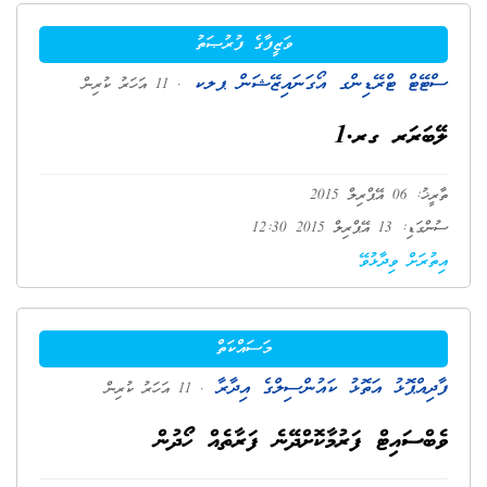
ވަޒީފާގެ ފުރުޞަތު
ސްޓޭޓް ޓްރޭޑިންގ އޯގަނައިޒޭޝަން ޕލކ
. 11 އަހަރު ކުރިން
ލޭބަރަރ ގރ.1
ތާރީޚު: 06 އޭޕްރިލް 2015
ސުންގަޑި: 13 އޭޕްރިލް 2015 12:30
އިތުރަށް ވިދާޅުވޭ
މަސައްކަތް
ފާދިއްޕޮޅު އަތޮޅު ކައުންސިލްގެ އިދާރާ
. 11 އަހަރު ކުރިން
ވެބްސައިޓް ފަރުމާކޮށްދޭނެ ފަރާތެއް ހޯދުން