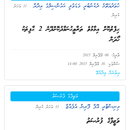
ހުވަދުއަތޮޅު ދެކުނުބުރީ މަޑަވެލީ ކައުންސިލްގެ އިދާރާ
. 11 އަހަރު
ކުރިން
ޙިފްޡުކޮށް އިމާމުވެ ތަރާވީޙުނަމާދުކޮށްދޭނެ 2 ޙާފިޡަކު
ހޯދަން
ތާރީޚު: 06 އޭޕްރިލް 2015
ސުންގަޑި: 16 އޭޕްރިލް 2015 14:00
އިތުރަށް ވިދާޅުވޭ
ވަޒީފާގެ ފުރުޞަތު
މިނިސްޓްރީ އޮފް ފޮރިން އެފެއާޒް
. 11 އަހަރު ކުރިން
ވަޒީފާގެ ފުރުޞަތު