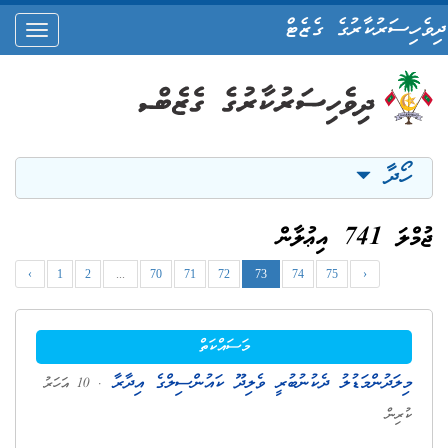
ދިވެހިސަރުކާރުގެ ގެޒެޓް
oggle
ation
ހޯދާ
ޖުމްލަ 741 އިޢުލާން
‹
1
2
...
70
71
72
73
74
75
›
މަސައްކަތް
މިލަދުންމަޑުލު ދެކުނުބުރީ ވެލިދޫ ކައުންސިލްގެ އިދާރާ
. 10 އަހަރު
ކުރިން