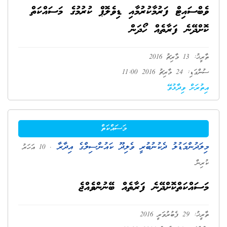
ވެބްސައިޓް ފަރުމާކުރުމާއި ޑިވެލޮޕް ކުރުމުގެ މަސައްކަތް
ކޮށްދޭނެ ފަރާތެއް ހޯދަން
ތާރީޚު: 13 މާރިޗު 2016
ސުންގަޑި: 24 މާރިޗު 2016 11:00
އިތުރަށް ވިދާޅުވޭ
މަސައްކަތް
މިލަދުންމަޑުލު ދެކުނުބުރީ ވެލިދޫ ކައުންސިލްގެ އިދާރާ
. 10 އަހަރު
ކުރިން
މަސައްކަތްކޮށްދޭނެ ފަރާތެއް ބޭނުންވެއްޖެ
ތާރީޚު: 29 ފެބުރުވަރީ 2016