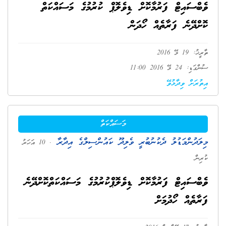
ވެބްސައިޓް ފަރުމާކޮށް ޑިވެލޮޕް ކުރުމުގެ މަސައްކަތް
ކޮށްދޭނެ ފަރާތެއް ހޯދަން
ތާރީޚު: 19 މޭ 2016
ސުންގަޑި: 24 މޭ 2016 11:00
އިތުރަށް ވިދާޅުވޭ
މަސައްކަތް
މިލަދުންމަޑުލު ދެކުނުބުރީ ވެލިދޫ ކައުންސިލްގެ އިދާރާ
. 10 އަހަރު
ކުރިން
ވެބްސައިޓް ފަރުމާކޮށް ޑިވެލޮޕްކުރުމުގެ މަސައްކަތްކޮށްދޭނެ
ފަރާތެއް ހޯދުމަށް