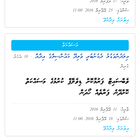
ތާރީޚު: 17 އޭޕްރިލް 2016
ސުންގަޑި: 25 އޭޕްރިލް 2016 11:00
އިތުރަށް ވިދާޅުވޭ
މަސައްކަތް
މިލަދުންމަޑުލު ދެކުނުބުރީ ވެލިދޫ ކައުންސިލްގެ އިދާރާ
. 10 އަހަރު
ކުރިން
ވެބްސައިޓް ފަރުމާކޮށް ޑިވެލޮޕް ކުރުމުގެ މަސައްކަތް
ކޮށްދޭނެ ފަރާތެއް ހޯދަން
ތާރީޚު: 11 އޭޕްރިލް 2016
ސުންގަޑި: 18 އޭޕްރިލް 2016 11:00
އިތުރަށް ވިދާޅުވޭ