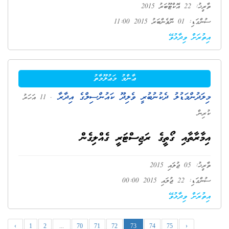
ތާރީޚު: 22 އޮކްޓޫބަރު 2015
ސުންގަޑި: 01 ނޮވެންބަރު 2015 11:00
އިތުރަށް ވިދާޅުވޭ
ޢާންމު މަޢުލޫމާތު
މިލަދުންމަޑުލު ދެކުނުބުރީ ވެލިދޫ ކައުންސިލްގެ އިދާރާ
. 11 އަހަރު
ކުރިން
އިމާރާތާއި ގޯތީގެ ރަޖިސްޓަރީ ގެއްލިގެން
ތާރީޚު: 05 ޖުލައި 2015
ސުންގަޑި: 22 ޖުލައި 2015 00:00
އިތުރަށް ވިދާޅުވޭ
‹
1
2
...
70
71
72
73
74
75
›