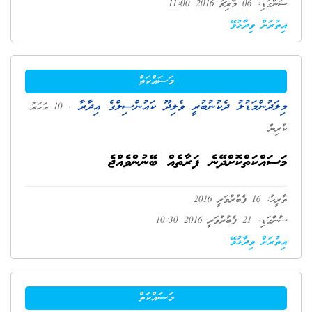
ސުންގަޑި: 06 މާރިޗު 2016 11:00
އިތުރަށް ވިދާޅުވޭ
މަސައްކަތް
މިލަދުންމަޑުލު ދެކުނުބުރީ ވެލިދޫ ކައުންސިލްގެ އިދާރާ
. 10 އަހަރު
ކުރިން
މަސައްކަތްކޮށްދޭނެ ފަރާތެއް ބޭނުންވެއްޖެ
ތާރީޚު: 16 ފެބުރުވަރީ 2016
ސުންގަޑި: 21 ފެބުރުވަރީ 2016 10:30
އިތުރަށް ވިދާޅުވޭ
މަސައްކަތް