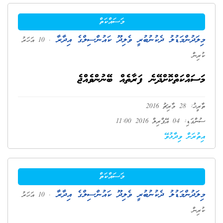
މަސައްކަތް
މިލަދުންމަޑުލު ދެކުނުބުރީ ވެލިދޫ ކައުންސިލްގެ އިދާރާ
. 10 އަހަރު
ކުރިން
މަސައްކަތްކޮށްދޭނެ ފަރާތެއް ބޭނުންވެއްޖެ
ތާރީޚު: 28 މާރިޗު 2016
ސުންގަޑި: 04 އޭޕްރިލް 2016 11:00
އިތުރަށް ވިދާޅުވޭ
މަސައްކަތް
މިލަދުންމަޑުލު ދެކުނުބުރީ ވެލިދޫ ކައުންސިލްގެ އިދާރާ
. 10 އަހަރު
ކުރިން