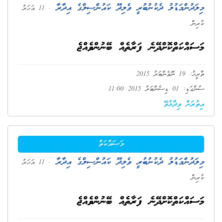
މިލަދުންމަޑުލު ދެކުނުބުރީ ވެލިދޫ ކައުންސިލްގެ އިދާރާ
. 11 އަހަރު
ކުރިން
މަސައްކަތްކޮށްދޭނެ ފަރާތެއް ބޭނުންވެއްޖެ
ތާރީޚު: 19 ނޮވެންބަރު 2015
ސުންގަޑި: 01 ޑިސެންބަރު 2015 11:00
އިތުރަށް ވިދާޅުވޭ
މަސައްކަތް
މިލަދުންމަޑުލު ދެކުނުބުރީ ވެލިދޫ ކައުންސިލްގެ އިދާރާ
. 11 އަހަރު
ކުރިން
މަސައްކަތްކޮށްދޭނެ ފަރާތެއް ބޭނުންވެއްޖެ