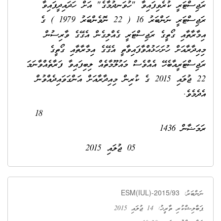
ރަޖިސްޓަރީ ކުރެވިފައިވާ "ހުވަނދުމާގެ" އަށް ހަދައިދީފައިވާ
ރަޖިސްޓަރީ ނަންބަރު 16 ( 22 ނޮވެންބަރު 1979 ) ގެ
އިމާރާތާއި ގޯތީގެ ރަޖިސްޓަރީ ގެއްލިގެން އެގޭގެ ވާރިސުން
މިއިދާރާއަށް ހުށަހަޅުއްވާފައިވާތީ އެގޭގެ އިމާރާތާއި ގޯތީގެ
ރަޖިސްޓަރީއާބެހޭ އެއްވެސް މައުލޫމާތެއް ލިބިފައިވާ ފަރާތެއްވާނަމަ
22 ޖުލައި 2015 ގެ ކުރިން މިއިދާރާއަށް އަންގަވައިދެއްވުން
އެދެމެވެ.
18
ރަމަޟާން 1436
05 ޖުލައި 2015
ESM(IUL)-2015/93
ނަންބަރު:
ޕަބްލިޝްކުރި ތާރީޚު: 14 ޖުލައި 2015