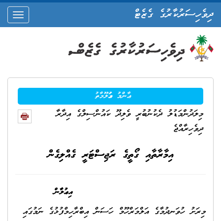
ދިވެހިސަރުކާރުގެ ގެޒެޓް
oggle
ation
ޢާންމު މަޢުލޫމާތު
މިލަދުންމަޑުލު ދެކުނުބުރީ ވެލިދޫ ކައުންސިލްގެ އިދާރާ
ދިވެހިރާއްޖެ
އިމާރާތާއި ގޯތީގެ ރަޖިސްޓަރީ ގެއްލިގެން
އިޢުލާން
މިރަށު ހުވަނދުމާގެ އަލްމަރްހޫމް ހަސަން އިބްރާހިމްފުޅުގެ ނަމުގައި