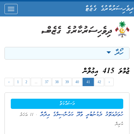
ދިވެހިސަރުކާރުގެ ގެޒެޓް
oggle
ation
ހޯދާ
ޖުމްލަ 415 އިޢުލާން
‹
1
2
...
37
38
39
40
41
42
›
މަސައްކަތް
ހުވަދުއަތޮޅު ދެކުނުބުރީ ވާދޫ ކައުންސިލްގެ އިދާރާ
. 11 އަހަރު
ކުރިން