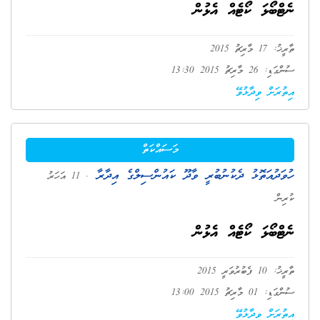
ނެޓްބޯޅަ ކޯޓެއް އެޅުން
ތާރީޚު: 17 މާރިޗު 2015
ސުންގަޑި: 26 މާރިޗު 2015 13:30
އިތުރަށް ވިދާޅުވޭ
މަސައްކަތް
ހުވަދުއަތޮޅު ދެކުނުބުރީ ވާދޫ ކައުންސިލްގެ އިދާރާ
. 11 އަހަރު
ކުރިން
ނެޓްބޯޅަ ކޯޓެއް އެޅުން
ތާރީޚު: 10 ފެބުރުވަރީ 2015
ސުންގަޑި: 01 މާރިޗު 2015 13:00
އިތުރަށް ވިދާޅުވޭ