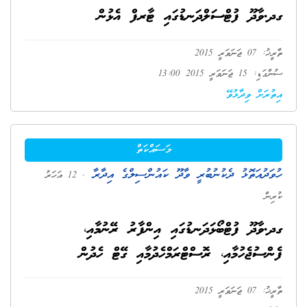
ގދ.ވާދޫ ފުޓްސަލްދަނޑުގައި ޓާރފް އެޅުން
ތާރީޚު: 07 ޖަނަވަރީ 2015
ސުންގަޑި: 15 ޖަނަވަރީ 2015 13:00
އިތުރަށް ވިދާޅުވޭ
މަސައްކަތް
ހުވަދުއަތޮޅު ދެކުނުބުރީ ވާދޫ ކައުންސިލްގެ އިދާރާ
. 12 އަހަރު
ކުރިން
ގދ.ވާދޫ ފުޓްބޯޅަދަނޑުގައި އިންފާރު ރޭނުމާއި،
ފެންސުޖެހުމާއި، ރޮސްޓްރަމްހެދުމާއި ގޭޓް ހެދުން
ތާރީޚު: 07 ޖަނަވަރީ 2015