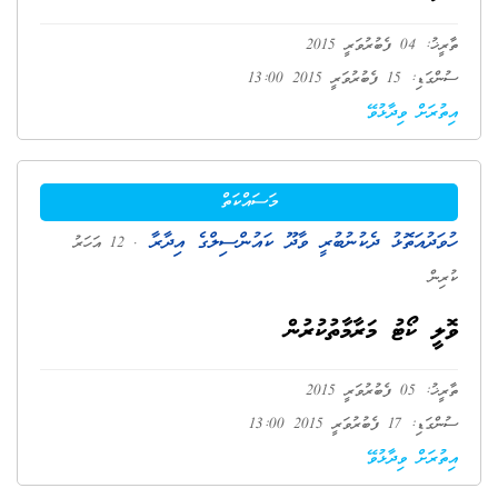
ތާރީޚު: 04 ފެބުރުވަރީ 2015
ސުންގަޑި: 15 ފެބުރުވަރީ 2015 13:00
އިތުރަށް ވިދާޅުވޭ
މަސައްކަތް
ހުވަދުއަތޮޅު ދެކުނުބުރީ ވާދޫ ކައުންސިލްގެ އިދާރާ
. 12 އަހަރު
ކުރިން
ވޮލީ ކޯޓު މަރާމާތުކުރުން
ތާރީޚު: 05 ފެބުރުވަރީ 2015
ސުންގަޑި: 17 ފެބުރުވަރީ 2015 13:00
އިތުރަށް ވިދާޅުވޭ