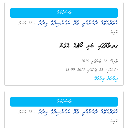
މަސައްކަތް
ހުވަދުއަތޮޅު ދެކުނުބުރީ ވާދޫ ކައުންސިލްގެ އިދާރާ
. 12 އަހަރު
ކުރިން
ގދ.ވާދޫގައި ބަށި ކޯޓެއް އެޅުން
ތާރީޚު: 12 ޖަނަވަރީ 2015
ސުންގަޑި: 25 ޖަނަވަރީ 2015 13:00
އިތުރަށް ވިދާޅުވޭ
މަސައްކަތް
ހުވަދުއަތޮޅު ދެކުނުބުރީ ވާދޫ ކައުންސިލްގެ އިދާރާ
. 12 އަހަރު
ކުރިން