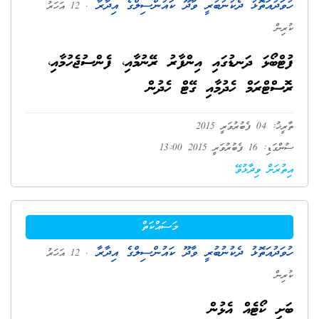
ހުވަދުއަތޮޅު ދެކުނުބުރީ ވާދޫ ކައުންސިލްގެ އިދާރާ
. 12 އަހަރު
ކުރިން
ފުޓްބޯޅަ ދަނޑުގައި އިންފާރު ރޭނުމާއި، ފެންސުޖެހުމާއި،
ރޮސްޓްރަމް ހެދުމާއި ގޭޓް ހެދުން
ތާރީޚު: 04 ފެބުރުވަރީ 2015
ސުންގަޑި: 16 ފެބުރުވަރީ 2015 13:00
އިތުރަށް ވިދާޅުވޭ
މަސައްކަތް
ހުވަދުއަތޮޅު ދެކުނުބުރީ ވާދޫ ކައުންސިލްގެ އިދާރާ
. 12 އަހަރު
ކުރިން
ބަށި ކޯޓެއް އެޅުން