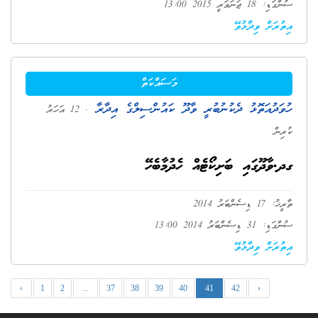
ސުންގަޑި: 18 ޖަނަވަރީ 2015 13:00
އިތުރަށް ވިދާޅުވޭ
މަސައްކަތް
ހުވަދުއަތޮޅު ދެކުނުބުރީ ވާދޫ ކައުންސިލްގެ އިދާރާ
. 12 އަހަރު
ކުރިން
ގދ.ވާދޫގައި ބަށިކޯޓެއް ހެދުމާބެހޭ
ތާރީޚު: 17 ޑިސެންބަރު 2014
ސުންގަޑި: 31 ޑިސެންބަރު 2014 13:00
އިތުރަށް ވިދާޅުވޭ
‹
1
2
...
37
38
39
40
41
42
›