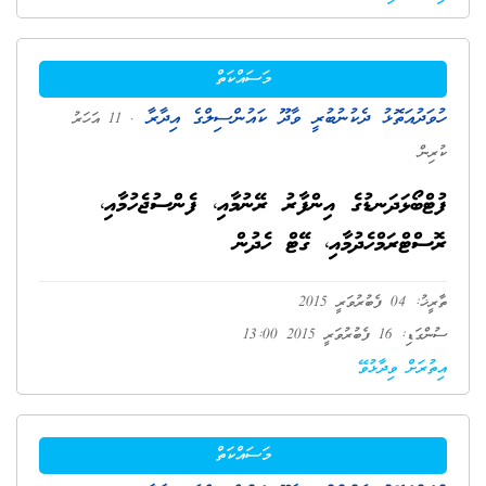
މަސައްކަތް
ހުވަދުއަތޮޅު ދެކުނުބުރީ ވާދޫ ކައުންސިލްގެ އިދާރާ
. 11 އަހަރު
ކުރިން
ފުޓްބޯޅަދަނޑުގެ އިންފާރު ރޭނުމާއި، ފެންސުޖެހުމާއި،
ރޮސްޓްރަމްހެދުމާއި، ގޭޓް ހެދުން
ތާރީޚު: 04 ފެބުރުވަރީ 2015
ސުންގަޑި: 16 ފެބުރުވަރީ 2015 13:00
އިތުރަށް ވިދާޅުވޭ
މަސައްކަތް