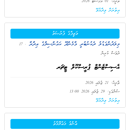
ތާރީޚު: 01 އޮގަސްޓް 2026
އިތުރަށް ވިދާޅުވޭ
ވަޒީފާގެ ފުރުޞަތު
މިލަދުންމަޑުލު ދެކުނުބުރީ މާޅެންދޫ ކައުންސިލްގެ އިދާރާ
. 17
ދުވަސް ކުރިން
އެސިސްޓެންޓް ޕުރީސްކޫލް ޓީޗަރ
ތާރީޚު: 21 ޖުލައި 2026
ސުންގަޑި: 29 ޖުލައި 2026 13:00
އިތުރަށް ވިދާޅުވޭ
ޢާންމު މަޢުލޫމާތު