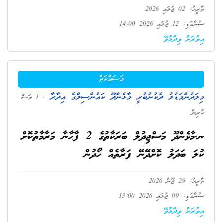
ތާރީޚު: 02 ޖުލައި 2026
ސުންގަޑި: 12 ޖުލައި 2026 14:00
އިތުރަށް ވިދާޅުވޭ
މަސައްކަތް
މިލަދުންމަޑުލު ދެކުނުބުރީ މާޅެންދޫ ކައުންސިލްގެ އިދާރާ
. 1 މަސް
ކުރިން
ނ.މާޅެންދޫ މަސްޖިދުލް ބަރަކާތުގެ 2 ފާޙާނާ މަރާމާތުކޮށް
ކުލަ ބަދަލު ކޮށްދޭނޭ ފަރާތެއް ހޯދުން
ތާރީޚު: 29 ޖޫން 2026
ސުންގަޑި: 09 ޖުލައި 2026 13:00
އިތުރަށް ވިދާޅުވޭ