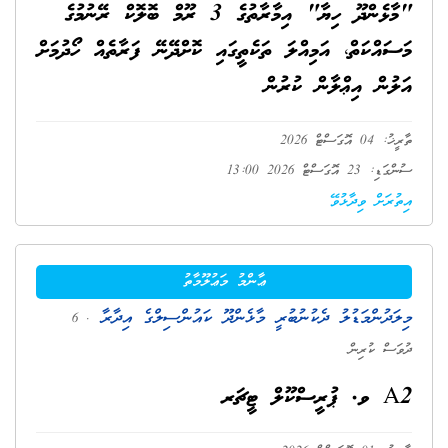
"މާޅެންދޫ ހިޔާ" އިމާރާތުގެ 3 ރޫމް ބޮލޮކް ރޭނުމުގެ
މަސައްކަތް، އަމިއްލަ ތަކެތީގައި ކޮށްދޭނޭ ފަރާތެއް ހޯދުމަށް
އަލުން އިޢްލާން ކުރުން
ތާރީޚު: 04 އޮގަސްޓް 2026
ސުންގަޑި: 23 އޮގަސްޓް 2026 13:00
އިތުރަށް ވިދާޅުވޭ
ޢާންމު މަޢުލޫމާތު
މިލަދުންމަޑުލު ދެކުނުބުރީ މާޅެންދޫ ކައުންސިލްގެ އިދާރާ
. 6
ދުވަސް ކުރިން
A2 ވ. ޕުރީސްކޫލް ޓީޗަރ