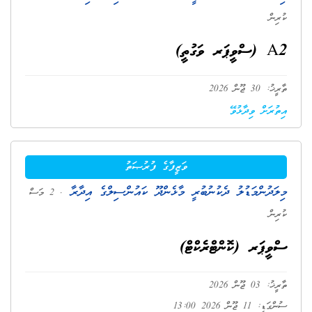
ކުރިން
A2 (ސްވީޕަރ ވަގުތީ)
ތާރީޚު: 30 ޖޫން 2026
އިތުރަށް ވިދާޅުވޭ
ވަޒީފާގެ ފުރުޞަތު
މިލަދުންމަޑުލު ދެކުނުބުރީ މާޅެންދޫ ކައުންސިލްގެ އިދާރާ
. 2 މަސް
ކުރިން
ސްވީޕަރ (ކޮންޓްރެކްޓް)
ތާރީޚު: 03 ޖޫން 2026
ސުންގަޑި: 11 ޖޫން 2026 13:00