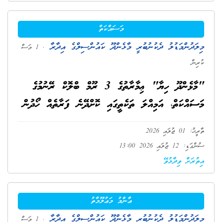
މަސައްކަތް
މިލަދުންމަޑުލު ދެކުނުބުރީ މާޅެންދޫ ކައުންސިލްގެ އިދާރާ
. 1 މަސް
ކުރިން
"މާޅެންދޫ ހިޔާ" ޢިމާރާތުގެ 3 ރޫމް ބްލޮކް ރޭނުމުގެ
މަސައްކަތް، އަމިއްލަ ތަކެތީގައި ކޮށްދޭނެ ފަރާތެއް ހޯދުން
ތާރީޚު: 01 ޖުލައި 2026
ސުންގަޑި: 12 ޖުލައި 2026 13:00
އިތުރަށް ވިދާޅުވޭ
ޢާންމު މަޢުލޫމާތު
މިލަދުންމަޑުލު ދެކުނުބުރީ މާޅެންދޫ ކައުންސިލްގެ އިދާރާ
. 1 މަސް