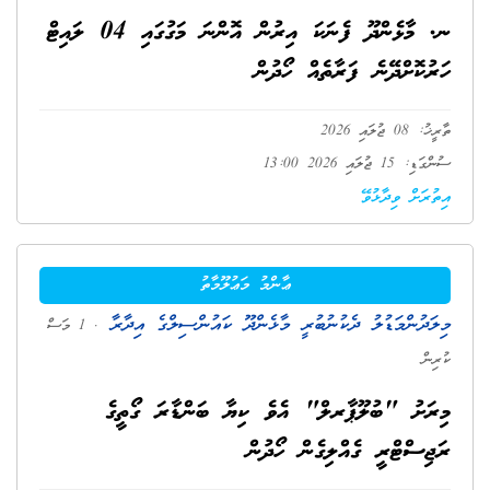
ނ. މާޅެންދޫ ފެނަކަ އިރުން އޮންނަ މަގުގައި 04 ލައިޓް
ހަރުކޮށްދޭނެ ފަރާތެއް ހޯދުން
ތާރީޚު: 08 ޖުލައި 2026
ސުންގަޑި: 15 ޖުލައި 2026 13:00
އިތުރަށް ވިދާޅުވޭ
ޢާންމު މަޢުލޫމާތު
މިލަދުންމަޑުލު ދެކުނުބުރީ މާޅެންދޫ ކައުންސިލްގެ އިދާރާ
. 1 މަސް
ކުރިން
މިރަށު "ބުލޫޕާރލް" އެވެ ކިޔާ ބަންޑާރަ ގޯތީގެ
ރަޖިސްޓްރީ ގެއްލިގެން ހޯދުން