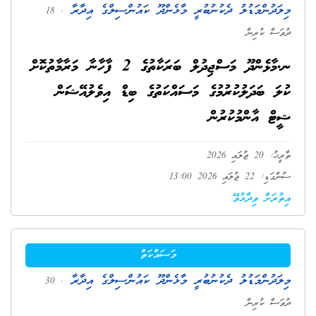
މިލަދުންމަޑުލު ދެކުނުބުރީ މާޅެންދޫ ކައުންސިލްގެ އިދާރާ
. 18
ދުވަސް ކުރިން
ނ.މާޅެންދޫ މަސްޖިދުލް ބަރަކާތުގެ 2 ފާހާނާ މަރާމާތުކޮށް
ކުލަ ބަދަލުކުރުމުގެ މަސައްކަތުގެ ބިޑް އިވެލުއޭޝަން
ޝީޓް އާންމުކުރުން
ތާރީޚު: 20 ޖުލައި 2026
ސުންގަޑި: 22 ޖުލައި 2026 13:00
އިތުރަށް ވިދާޅުވޭ
މަސައްކަތް
މިލަދުންމަޑުލު ދެކުނުބުރީ މާޅެންދޫ ކައުންސިލްގެ އިދާރާ
. 30
ދުވަސް ކުރިން