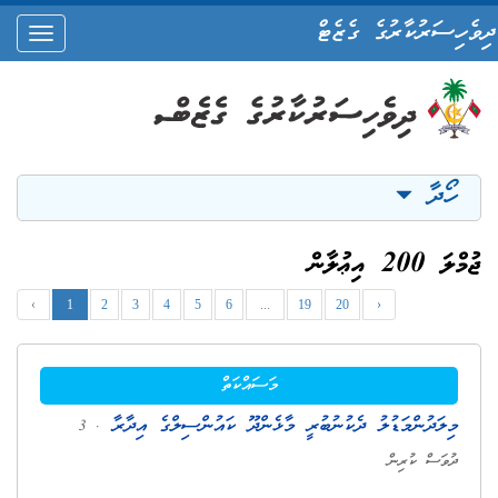
ދިވެހިސަރުކާރުގެ ގެޒެޓް
oggle
ation
ހޯދާ
ޖުމްލަ 200 އިޢުލާން
‹
1
2
3
4
5
6
...
19
20
›
މަސައްކަތް
މިލަދުންމަޑުލު ދެކުނުބުރީ މާޅެންދޫ ކައުންސިލްގެ އިދާރާ
. 3
ދުވަސް ކުރިން