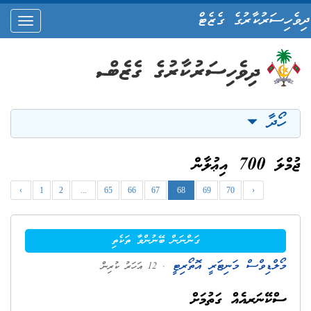
ދިވެހިސަރުކާރުގެ ގެޒެޓް
oggle
ation
ހޯދާ
ޖުމްލަ 700 އިޢުލާން
‹
1
2
...
65
66
67
68
69
70
›
ގަންނަން ބޭނުންވާ ތަކެތި
މޯލްޑިވްސް މަނިޓަރީ އޮތޯރިޓީ
. 12 އަހަރު ކުރިން
ސްކޭނަރއެއް ގަތުމަށް