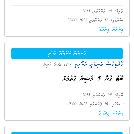
ތާރީޚު: 09 ފެބުރުވަރީ 2015
ސުންގަޑި: 17 ފެބުރުވަރީ 2015 11:00
އިތުރަށް ވިދާޅުވޭ
ގަންނަން ބޭނުންވާ ތަކެތި
މޯލްޑިވްސް މަނިޓަރީ އޮތޯރިޓީ
. 12 އަހަރު ކުރިން
ނޫޓު ގުނާ 5 މެޝިން ގަތުމަށް
ތާރީޚު: 09 ފެބުރުވަރީ 2015
ސުންގަޑި: 16 ފެބުރުވަރީ 2015 10:00
އިތުރަށް ވިދާޅުވޭ