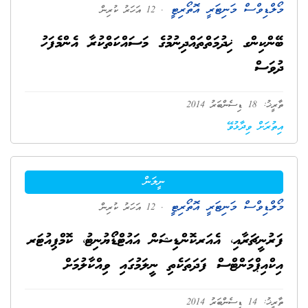
މޯލްޑިވްސް މަނިޓަރީ އޮތޯރިޓީ
. 12 އަހަރު ކުރިން
ބޭންކިންގ ޚިދުމަތްތައްދިނުމުގެ މަސައްކަތްކުރާ އެންމެފަހު
ދުވަސް
ތާރީޚު: 18 ޑިސެންބަރު 2014
އިތުރަށް ވިދާޅުވޭ
ނީލަން
މޯލްޑިވްސް މަނިޓަރީ އޮތޯރިޓީ
. 12 އަހަރު ކުރިން
ފަރުނީޗަރާއި، އެއަރކޮންޑިޝަން އައުޓްޑޯޔުނިޓު، ކޮމްޕިއުޓަރ
އިކްއިޕްމަންޓްސް ފަދަތަކެތި ނީލަމުގައި ވިއްކާލުމަށް
ތާރީޚު: 14 ޑިސެންބަރު 2014