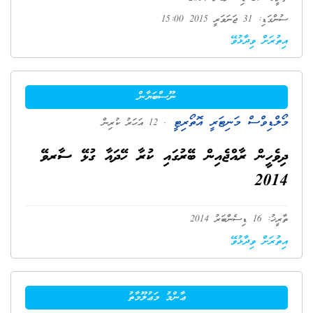
ސުންގަޑި: 31 ޖަނަވަރީ 2015 15:00
އިތުރަށް ވިދާޅުވޭ
ނޫސްބަޔާން
މޯލްޑިވްސް މަނިޓަރީ އޮތޯރިޓީ
. 12 އަހަރު ކުރިން
ދިވެހީން ރާއްޖެއިން ބޭރުގައި ކުރާ ހޭދައާ ގުޅޭ ސާރވޭ
2014
ތާރީޚު: 16 ޑިސެންބަރު 2014
އިތުރަށް ވިދާޅުވޭ
ޢާންމު މަޢުލޫމާތު