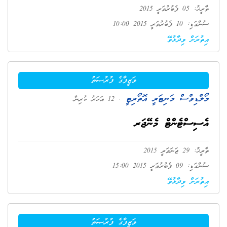
ތާރީޚު: 05 ފެބުރުވަރީ 2015
ސުންގަޑި: 10 ފެބުރުވަރީ 2015 10:00
އިތުރަށް ވިދާޅުވޭ
ވަޒީފާގެ ފުރުޞަތު
މޯލްޑިވްސް މަނިޓަރީ އޮތޯރިޓީ
. 12 އަހަރު ކުރިން
އެސިސްޓެންޓް މެނޭޖަރ
ތާރީޚު: 29 ޖަނަވަރީ 2015
ސުންގަޑި: 09 ފެބުރުވަރީ 2015 15:00
އިތުރަށް ވިދާޅުވޭ
ވަޒީފާގެ ފުރުޞަތު