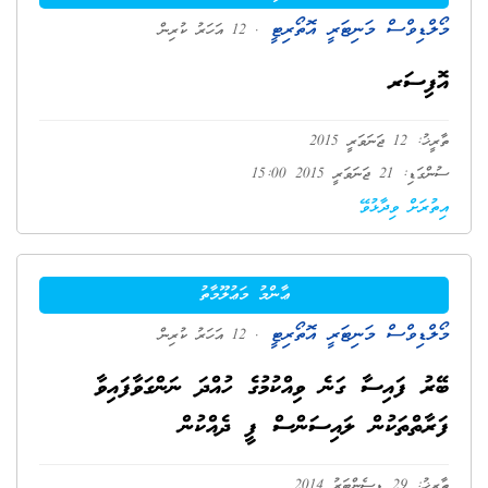
މޯލްޑިވްސް މަނިޓަރީ އޮތޯރިޓީ
. 12 އަހަރު ކުރިން
އޮފިސަރ
ތާރީޚު: 12 ޖަނަވަރީ 2015
ސުންގަޑި: 21 ޖަނަވަރީ 2015 15:00
އިތުރަށް ވިދާޅުވޭ
ޢާންމު މަޢުލޫމާތު
މޯލްޑިވްސް މަނިޓަރީ އޮތޯރިޓީ
. 12 އަހަރު ކުރިން
ބޭރު ފައިސާ ގަނެ ވިއްކުމުގެ ހުއްދަ ނަންގަވާފައިވާ
ފަރާތްތަކުން ލައިސަންސް ފީ ދެއްކުން
ތާރީޚު: 29 ޑިސެންބަރު 2014