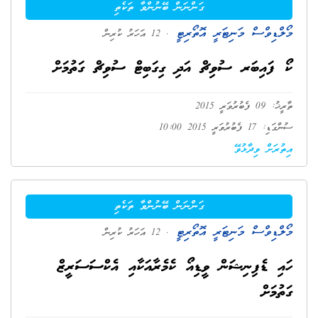
ގަންނަން ބޭނުންވާ ތަކެތި
މޯލްޑިވްސް މަނިޓަރީ އޮތޯރިޓީ
. 12 އަހަރު ކުރިން
ކޯ ފައިބަރ ސުވިޗް އަދި ގިގަބިޓް ސުވިޗް ގަތުމަށް
ތާރީޚު: 09 ފެބުރުވަރީ 2015
ސުންގަޑި: 17 ފެބުރުވަރީ 2015 10:00
އިތުރަށް ވިދާޅުވޭ
ގަންނަން ބޭނުންވާ ތަކެތި
މޯލްޑިވްސް މަނިޓަރީ އޮތޯރިޓީ
. 12 އަހަރު ކުރިން
ހައި ޑެފިނިޝަން ވީޑިއޯ ކެމެރާއަކާއި އެކްސަސަރީޒް
ގަތުމަށް