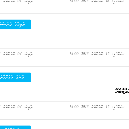
ސުންގަޑި: 16 ނޮވެންބަރު 2015 14:00
ތާރީޚު: 04 ނޮވެންބަރު 2015
ވަޒީފާގެ ފުރުޞަތު
ސުންގަޑި: 12 ނޮވެންބަރު 2015 14:00
ތާރީޚު: 04 ނޮވެންބަރު 2015
ޢާންމު މަޢުލޫމާތު
ސުންގަޑި: 12 ނޮވެންބަރު 2015 14:00
ތާރީޚު: 04 ނޮވެންބަރު 2015