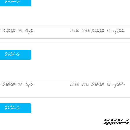
މަސައްކަތް
ސުންގަޑި: 12 ނޮވެންބަރު 2015 13:30
ތާރީޚު: 08 ނޮވެންބަރު 2015
މަސައްކަތް
ސުންގަޑި: 12 ނޮވެންބަރު 2015 13:00
ތާރީޚު: 04 ނޮވެންބަރު 2015
މަސައްކަތް
ަސައްކަތްތައް