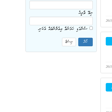
ނިމޭ ތާރީޚު
ސުންގަޑި ހަމަނުވާ އިޢުލާންތައް އެކަނި