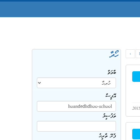
ހޯދާ
‹
ބާވަތް
އޮފީސް
ތަފުސީލު
ފެށޭ ތާރީޚު