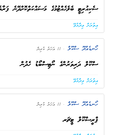
ސެކިއުރިޓީ ބެލެހެއްޓުމުގެ މަސައްކަތްކޮށްދޭނެ ފަރާތެ
އިތުރަށް ވިދާޅުވޭ
ހޯނޑެއްދޫ ސްކޫލް
. 11 އަހަރު ކުރިން
ސްކޫލް ދަރިވަރުންގެ ނޯޓިސްބޯޑު ހެދުން
އިތުރަށް ވިދާޅުވޭ
ހޯނޑެއްދޫ ސްކޫލް
. 11 އަހަރު ކުރިން
ޕްރީސްކޫލް ޓީޗަރ