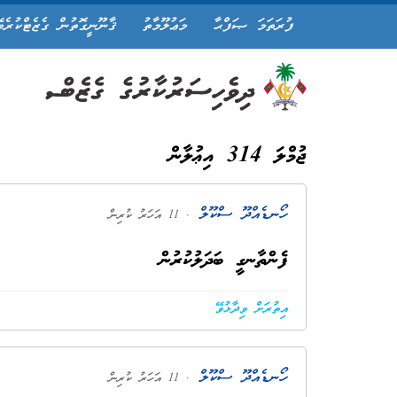
ފުރަތަމަ ޞަފްޙާ
މަޢުލޫމާތު
ޤާނޫނީގޮތުން ގެޒެޓްކުރެވ
ޖުމްލަ 314 އިޢުލާން
ހޯނޑެއްދޫ ސްކޫލް
. 11 އަހަރު ކުރިން
ފެންތާނގީ ބަދަލުކުރުން
އިތުރަށް ވިދާޅުވޭ
ހޯނޑެއްދޫ ސްކޫލް
. 11 އަހަރު ކުރިން