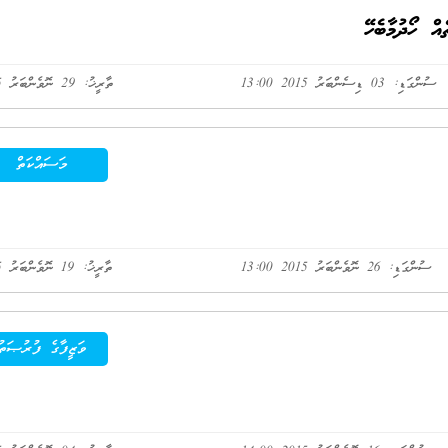
އް ހޯދުމާބެހޭ
ސުންގަޑި: 03 ޑިސެންބަރު 2015 13:00
ތާރީޚު: 29 ނޮވެންބަރު 2015
މަސައްކަތް
ސުންގަޑި: 26 ނޮވެންބަރު 2015 13:00
ތާރީޚު: 19 ނޮވެންބަރު 2015
ވަޒީފާގެ ފުރުޞަތު