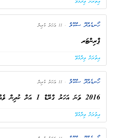
އިތުރަށް ވިދާޅުވޭ
ހޯނޑެއްދޫ ސްކޫލް
. 11 އަހަރު ކުރިން
ޕްރިންޓަރ
އިތުރަށް ވިދާޅުވޭ
ހޯނޑެއްދޫ ސްކޫލް
. 11 އަހަރު ކުރިން
2016 ވަނަ އަހަރު ގްރޭޑް 1 އަށް ކުދިން ވެއްދުމާބެހޭ
އިތުރަށް ވިދާޅުވޭ