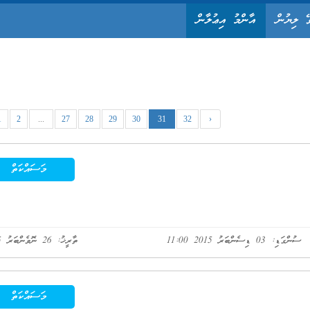
ޭ ލިޔުން
އާންމު އިޢުލާން
1
2
...
27
28
29
30
31
32
›
މަސައްކަތް
ސުންގަޑި: 03 ޑިސެންބަރު 2015 11:00
ތާރީޚު: 26 ނޮވެންބަރު 2015
މަސައްކަތް