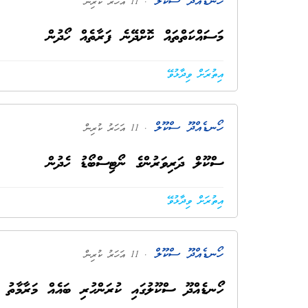
ހޯނޑެއްދޫ ސްކޫލް
. 11 އަހަރު ކުރިން
މަސައްކަތްތައް ކޮށްދޭނެ ފަރާތެއް ހޯދުން
އިތުރަށް ވިދާޅުވޭ
ހޯނޑެއްދޫ ސްކޫލް
. 11 އަހަރު ކުރިން
ސްކޫލް ދަރިވަރުންގެ ނޯޓިސްބޯޑު ހެދުން
އިތުރަށް ވިދާޅުވޭ
ހޯނޑެއްދޫ ސްކޫލް
. 11 އަހަރު ކުރިން
ހޯނޑެއްދޫ ސްކޫލުގައި ކުރަންހުރި ބައެއް މަރާމާތު މ