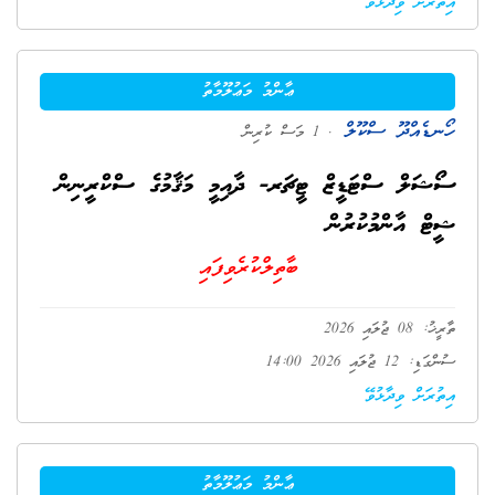
އިތުރަށް ވިދާޅުވޭ
ޢާންމު މަޢުލޫމާތު
ހޯނޑެއްދޫ ސްކޫލް
. 1 މަސް ކުރިން
ސޯޝަލް ސްޓަޑީޒް ޓީޗަރ- ދާއިމީ މަޤާމުގެ ސްކްރީނިން
ޝީޓް އާންމުކުރުން
ބާތިލްކުރެވިފައި
ތާރީޚު: 08 ޖުލައި 2026
ސުންގަޑި: 12 ޖުލައި 2026 14:00
އިތުރަށް ވިދާޅުވޭ
ޢާންމު މަޢުލޫމާތު