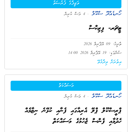
ވަޒީފާގެ ފުރުޞަތު
ހޯނޑެއްދޫ ސްކޫލް
. 4 މަސް ކުރިން
ޓީޗަރ- ފިޒިކްސް
ތާރީޚު: 09 އޭޕްރިލް 2026
ސުންގަޑި: 19 އޭޕްރިލް 2026 14:00
އިތުރަށް ވިދާޅުވޭ
މަސައްކަތް
ހޯނޑެއްދޫ ސްކޫލް
. 4 މަސް ކުރިން
ޕްރީސްކޫލް ޕްލޭ އެރިއާގައި ފެނާއި ކުޅޭނެ ނިޒާމެއް
ހެދުމާއި ފެންސް ޖެހުމުގެ މަސައްކަތް