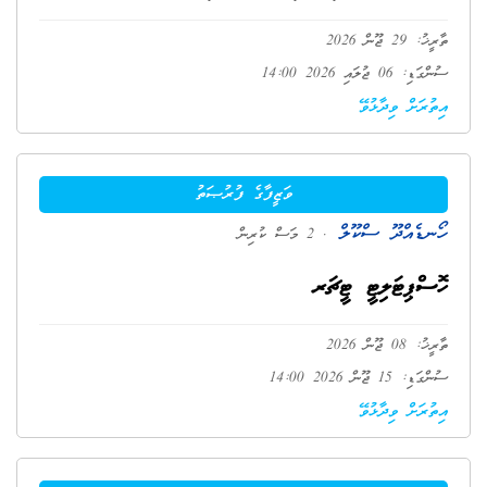
ތާރީޚު: 29 ޖޫން 2026
ސުންގަޑި: 06 ޖުލައި 2026 14:00
އިތުރަށް ވިދާޅުވޭ
ވަޒީފާގެ ފުރުޞަތު
ހޯނޑެއްދޫ ސްކޫލް
. 2 މަސް ކުރިން
ހޮސްޕިޓަލިޓީ ޓީޗަރ
ތާރީޚު: 08 ޖޫން 2026
ސުންގަޑި: 15 ޖޫން 2026 14:00
އިތުރަށް ވިދާޅުވޭ