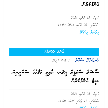
އާންމުކުރުން
ތާރީޚު: 15 ޖުލައި 2026
ސުންގަޑި: 20 ޖުލައި 2026 14:00
އިތުރަށް ވިދާޅުވޭ
ޢާންމު މަޢުލޫމާތު
ހޯނޑެއްދޫ ސްކޫލް
. 1 މަސް ކުރިން
ސޯޝަލް ސްޓަޑީޒް ޓީޗަރ- ދާއިމީ މަޤާމުގެ ސްކްރީނިން
ޝީޓް އާންމުކުރުން
ތާރީޚު: 08 ޖުލައި 2026
ސުންގަޑި: 12 ޖުލައި 2026 14:00