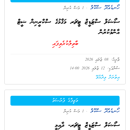
ހޯނޑެއްދޫ ސްކޫލް
. 1 މަސް ކުރިން
ސޯޝަލް ސްޓަޑީޒް ޓީޗަރ މަޤާމުގެ ސްކްރީނިން ޝީޓް
އާންމުކުރުން
ބާތިލްކުރެވިފައި
ތާރީޚު: 08 ޖުލައި 2026
ސުންގަޑި: 12 ޖުލައި 2026 14:00
އިތުރަށް ވިދާޅުވޭ
ވަޒީފާގެ ފުރުޞަތު
ހޯނޑެއްދޫ ސްކޫލް
. 1 މަސް ކުރިން
ސޯޝަލް ސްޓަޑީޒް ޓީޗަރ- ދާއިމީ