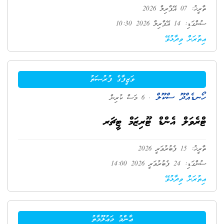
ތާރީޚު: 07 އޭޕްރިލް 2026
ސުންގަޑި: 14 އޭޕްރިލް 2026 10:30
އިތުރަށް ވިދާޅުވޭ
ވަޒީފާގެ ފުރުޞަތު
ހޯނޑެއްދޫ ސްކޫލް
. 6 މަސް ކުރިން
ޓްރެވަލް އެންޑް ޓޫރިޒަމް ޓީޗަރ
ތާރީޚު: 15 ފެބުރުވަރީ 2026
ސުންގަޑި: 24 ފެބުރުވަރީ 2026 14:00
އިތުރަށް ވިދާޅުވޭ
ޢާންމު މަޢުލޫމާތު