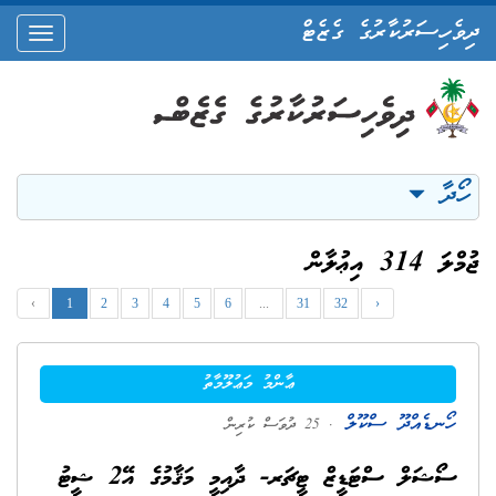
ދިވެހިސަރުކާރުގެ ގެޒެޓް
oggle
ation
ހޯދާ
ޖުމްލަ 314 އިޢުލާން
‹
1
2
3
4
5
6
...
31
32
›
ޢާންމު މަޢުލޫމާތު
ހޯނޑެއްދޫ ސްކޫލް
. 25 ދުވަސް ކުރިން
ސޯޝަލް ސްޓަޑީޒް ޓީޗަރ- ދާއިމީ މަޤާމުގެ އޭ2 ޝީޓު