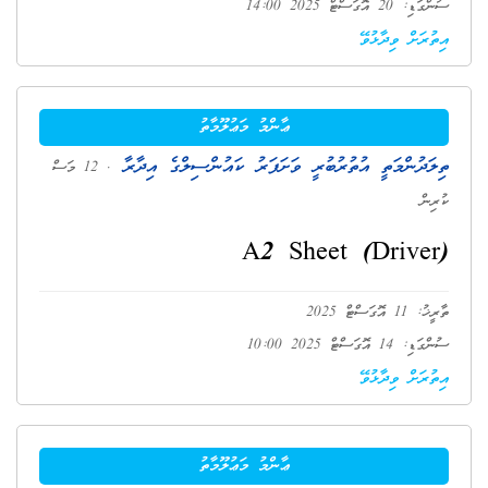
ސުންގަޑި: 20 އޮގަސްޓް 2025 14:00
އިތުރަށް ވިދާޅުވޭ
ޢާންމު މަޢުލޫމާތު
ތިލަދުންމަތީ އުތުރުބުރީ ވަށަފަރު ކައުންސިލްގެ އިދާރާ
. 12 މަސް
ކުރިން
A2 Sheet (Driver)
ތާރީޚު: 11 އޮގަސްޓް 2025
ސުންގަޑި: 14 އޮގަސްޓް 2025 10:00
އިތުރަށް ވިދާޅުވޭ
ޢާންމު މަޢުލޫމާތު