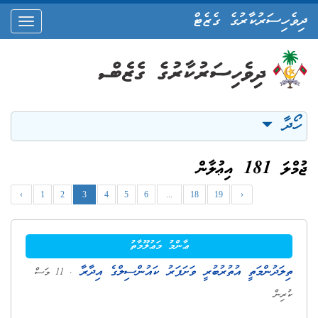
ދިވެހިސަރުކާރުގެ ގެޒެޓް
oggle
ation
ހޯދާ
ޖުމްލަ 181 އިޢުލާން
‹
1
2
3
4
5
6
...
18
19
›
ޢާންމު މަޢުލޫމާތު
ތިލަދުންމަތީ އުތުރުބުރީ ވަށަފަރު ކައުންސިލްގެ އިދާރާ
. 11 މަސް
ކުރިން