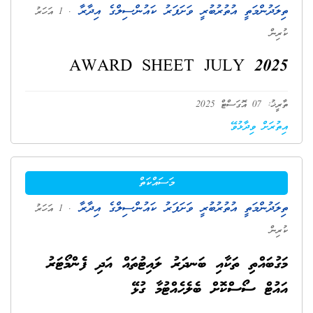
ތިލަދުންމަތީ އުތުރުބުރީ ވަށަފަރު ކައުންސިލްގެ އިދާރާ
. 1 އަހަރު
ކުރިން
AWARD SHEET JULY 2025
ތާރީޚު: 07 އޮގަސްޓް 2025
އިތުރަށް ވިދާޅުވޭ
މަސައްކަތް
ތިލަދުންމަތީ އުތުރުބުރީ ވަށަފަރު ކައުންސިލްގެ އިދާރާ
. 1 އަހަރު
ކުރިން
މަގުބައްތި ތަކާއި ބަނދަރު ލައިޓުތައް އަދި ފެންމޯޓަރު
އައުޓް ސޯސްކޮށް ބެލެހެއްޓުމާ ގުޅޭ