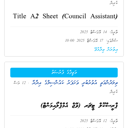
ކުރިން
Title A2 Sheet (Council Assistant)
ތާރީޚު: 14 އޮގަސްޓް 2025
ސުންގަޑި: 17 އޮގަސްޓް 2025 10:00
އިތުރަށް ވިދާޅުވޭ
ވަޒީފާގެ ފުރުޞަތު
ތިލަދުންމަތީ އުތުރުބުރީ ވަށަފަރު ކައުންސިލްގެ އިދާރާ
. 12 މަސް
ކުރިން
ޕްރީސްކޫލް ޓީޗަރ (ވޭޖް އެމްޕްލޯއިމަންޓް)
ތާރީޚު: 12 އޮގަސްޓް 2025