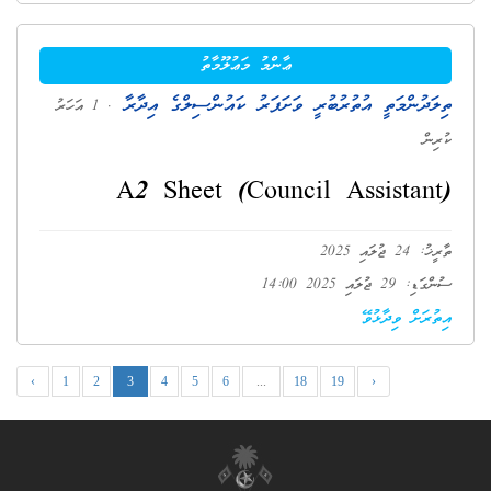
ޢާންމު މަޢުލޫމާތު
ތިލަދުންމަތީ އުތުރުބުރީ ވަށަފަރު ކައުންސިލްގެ އިދާރާ
. 1 އަހަރު
ކުރިން
A2 Sheet (Council Assistant)
ތާރީޚު: 24 ޖުލައި 2025
ސުންގަޑި: 29 ޖުލައި 2025 14:00
އިތުރަށް ވިދާޅުވޭ
‹
1
2
3
4
5
6
...
18
19
›