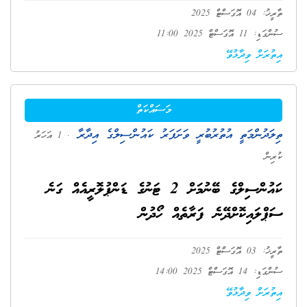
ތާރީޚު: 04 އޮގަސްޓް 2025
ސުންގަޑި: 11 އޮގަސްޓް 2025 11:00
އިތުރަށް ވިދާޅުވޭ
މަސައްކަތް
ތިލަދުންމަތީ އުތުރުބުރީ ވަށަފަރު ކައުންސިލްގެ އިދާރާ
. 1 އަހަރު
ކުރިން
ކައުންސިލްގެ ބޭނުމަށް 2 ޓަނުގެ ޑަންޕުލޮރީއެއް ގަނެ
ސަޕްލައިކޮށްދޭނެ ފަރާތެއް ހޯދުން
ތާރީޚު: 03 އޮގަސްޓް 2025
ސުންގަޑި: 14 އޮގަސްޓް 2025 14:00
އިތުރަށް ވިދާޅުވޭ