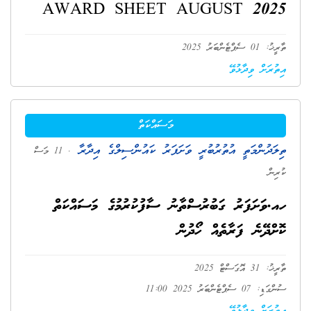
AWARD SHEET AUGUST 2025
ތާރީޚު: 01 ސެޕްޓެންބަރު 2025
އިތުރަށް ވިދާޅުވޭ
މަސައްކަތް
ތިލަދުންމަތީ އުތުރުބުރީ ވަށަފަރު ކައުންސިލްގެ އިދާރާ
. 11 މަސް
ކުރިން
ހއ.ވަށަފަރު ގަބުރުސްތާނު ސާފުކުރުމުގެ މަސައްކަތް
ކޮށްދޭނެ ފަރާތެއް ހޯދުން
ތާރީޚު: 31 އޮގަސްޓް 2025
ސުންގަޑި: 07 ސެޕްޓެންބަރު 2025 11:00