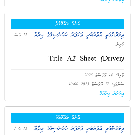
އިތުރަށް ވިދާޅުވޭ
ޢާންމު މަޢުލޫމާތު
ތިލަދުންމަތީ އުތުރުބުރީ ވަށަފަރު ކައުންސިލްގެ އިދާރާ
. 12 މަސް
ކުރިން
Title A2 Sheet (Driver)
ތާރީޚު: 14 އޮގަސްޓް 2025
ސުންގަޑި: 17 އޮގަސްޓް 2025 10:00
އިތުރަށް ވިދާޅުވޭ
ޢާންމު މަޢުލޫމާތު
ތިލަދުންމަތީ އުތުރުބުރީ ވަށަފަރު ކައުންސިލްގެ އިދާރާ
. 12 މަސް