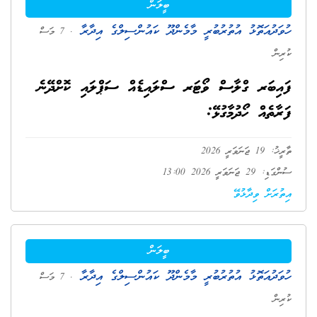
ބީލަން
ހުވަދުއަތޮޅު އުތުރުބުރީ މާމެންދޫ ކައުންސިލްގެ އިދާރާ
. 7 މަސް
ކުރިން
ފައިބަރ ގްލާސް ވޯޓަރ ސްލައިޑެއް ސަޕްލައި ކޮށްދޭނެ
ފަރާތެއް ހޯދުމާގުޅޭ:
ތާރީޚު: 19 ޖަނަވަރީ 2026
ސުންގަޑި: 29 ޖަނަވަރީ 2026 13:00
އިތުރަށް ވިދާޅުވޭ
ބީލަން
ހުވަދުއަތޮޅު އުތުރުބުރީ މާމެންދޫ ކައުންސިލްގެ އިދާރާ
. 7 މަސް
ކުރިން