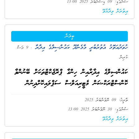
ސުންގަޑި: 09 ޑިސެންބަރު 2025 13:00
އިތުރަށް ވިދާޅުވޭ
ބީލަން
ހުވަދުއަތޮޅު އުތުރުބުރީ މާމެންދޫ ކައުންސިލްގެ އިދާރާ
. 9 މަސް
ކުރިން
ކައުންސިލްގެ އިދާރާއިން ހިންގާ ޕްރޮޖެކްޓްތަކަށް ބޭނުންވާ
ކޮންސްޓްރަކްޝަން މެޓީރިއަލްސް ސަޕްލައިކޮށްދިނުން
ތާރީޚު: 09 ނޮވެންބަރު 2025
ސުންގަޑި: 30 ނޮވެންބަރު 2025 13:00
އިތުރަށް ވިދާޅުވޭ