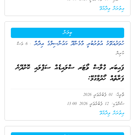
އިތުރަށް ވިދާޅުވޭ
ބީލަން
ހުވަދުއަތޮޅު އުތުރުބުރީ މާމެންދޫ ކައުންސިލްގެ އިދާރާ
. 6 މަސް
ކުރިން
ފައިބަރ ގްލާސް ވޯޓަރ ސްލައިޑެއް ސަޕްލައި ކޮށްދޭނެ
ފަރާތެއް ހޯދުމާގުޅޭ:
ތާރީޚު: 01 ފެބުރުވަރީ 2026
ސުންގަޑި: 12 ފެބުރުވަރީ 2026 13:00
އިތުރަށް ވިދާޅުވޭ