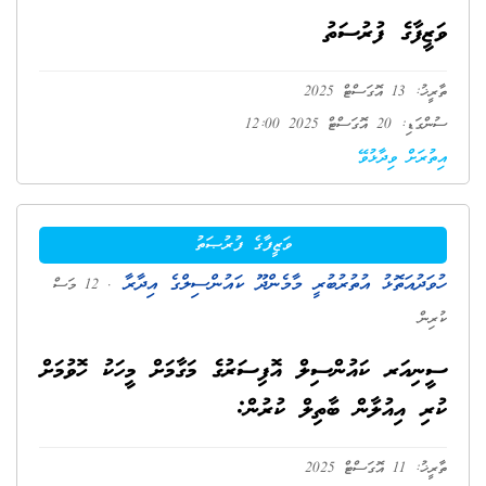
ވަޒީފާގެ ފުރުސަތު
ތާރީޚު: 13 އޮގަސްޓް 2025
ސުންގަޑި: 20 އޮގަސްޓް 2025 12:00
އިތުރަށް ވިދާޅުވޭ
ވަޒީފާގެ ފުރުޞަތު
ހުވަދުއަތޮޅު އުތުރުބުރީ މާމެންދޫ ކައުންސިލްގެ އިދާރާ
. 12 މަސް
ކުރިން
ސީނިއަރ ކައުންސިލް އޮފިސަރުގެ މަގާމަށް މީހަކު ހޮވުމަށް
ކުރި އިއުލާން ބާތިލް ކުރުން:
ތާރީޚު: 11 އޮގަސްޓް 2025