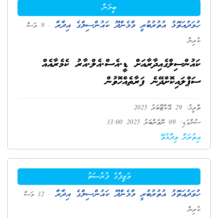
ބީލަން
ހުވަދުއަތޮޅު އުތުރުބުރީ މާމެންދޫ ކައުންސިލްގެ އިދާރާ
. 9 މަސް
ކުރިން
ކައުންސިލްގެއިދާރާއަށް ޑީ.އެސް.އެލް.އާރު ކެމެރާއެއް
ސަޕްލައިކޮށްދޭނެ ފަރާތެއްހޮވުން
ތާރީޚު: 29 އޮކްޓޫބަރު 2025
ސުންގަޑި: 09 ނޮވެންބަރު 2025 13:00
އިތުރަށް ވިދާޅުވޭ
ވަޒީފާގެ ފުރުޞަތު
ހުވަދުއަތޮޅު އުތުރުބުރީ މާމެންދޫ ކައުންސިލްގެ އިދާރާ
. 12 މަސް
ކުރިން