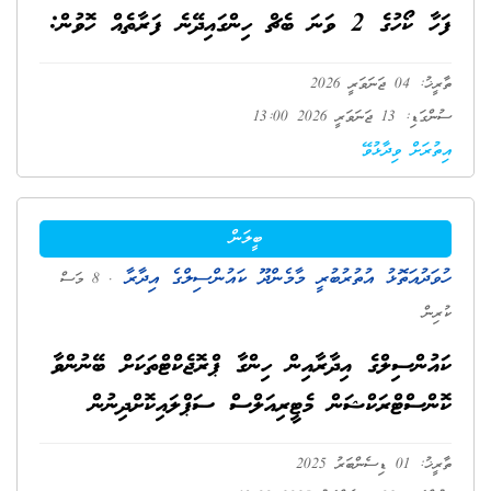
ފަހާ ކޯހުގެ 2 ވަނަ ބެޗް ހިންގައިދޭނެ ފަރާތެއް ހޮވުން:
ތާރީޚު: 04 ޖަނަވަރީ 2026
ސުންގަޑި: 13 ޖަނަވަރީ 2026 13:00
އިތުރަށް ވިދާޅުވޭ
ބީލަން
ހުވަދުއަތޮޅު އުތުރުބުރީ މާމެންދޫ ކައުންސިލްގެ އިދާރާ
. 8 މަސް
ކުރިން
ކައުންސިލްގެ އިދާރާއިން ހިންގާ ޕްރޮޖެކްޓްތަކަށް ބޭނުންވާ
ކޮންސްޓްރަކްޝަން މެޓީރިއަލްސް ސަޕްލައިކޮށްދިނުން
ތާރީޚު: 01 ޑިސެންބަރު 2025