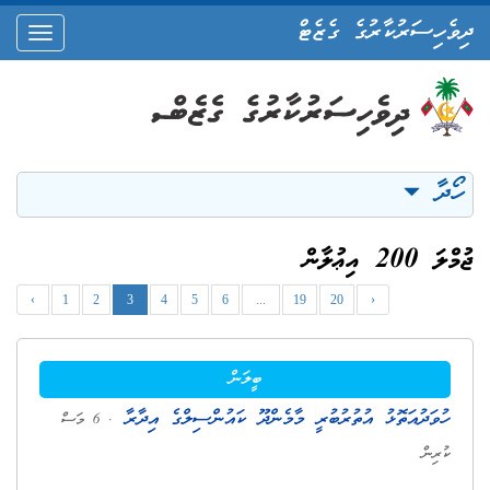
ދިވެހިސަރުކާރުގެ ގެޒެޓް
oggle
ation
ހޯދާ
ޖުމްލަ 200 އިޢުލާން
‹
1
2
3
4
5
6
...
19
20
›
ބީލަން
ހުވަދުއަތޮޅު އުތުރުބުރީ މާމެންދޫ ކައުންސިލްގެ އިދާރާ
. 6 މަސް
ކުރިން