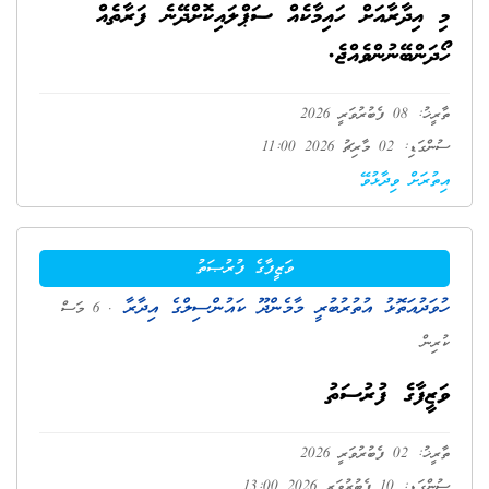
މި އިދާރާއަށް ހައިމާކެއް ސަޕްލައިކޮށްދޭނެ ފަރާތެއް
ހޯދަންބޭނުންވެއްޖެ.
ތާރީޚު: 08 ފެބުރުވަރީ 2026
ސުންގަޑި: 02 މާރިޗު 2026 11:00
އިތުރަށް ވިދާޅުވޭ
ވަޒީފާގެ ފުރުޞަތު
ހުވަދުއަތޮޅު އުތުރުބުރީ މާމެންދޫ ކައުންސިލްގެ އިދާރާ
. 6 މަސް
ކުރިން
ވަޒީފާގެ ފުރުސަތު
ތާރީޚު: 02 ފެބުރުވަރީ 2026
ސުންގަޑި: 10 ފެބުރުވަރީ 2026 13:00