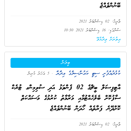
ބޭނުންވެއްޖެ
ތާރީޚު: 02 ޑިސެންބަރު 2021
ސުންގަޑި: 16 ޑިސެންބަރު 2021 10:30
އިތުރަށް ވިދާޅުވޭ
ބީލަން
ކުޅުދުއްފުށީ ސިޓީ ކައުންސިލްގެ އިދާރާ
. 5 އަހަރު ކުރިން
އާޓިފިސަލް ބީޗްގެ 02 ފެންވަޅު އަދި ސުވިމިންގ ޓުރެކް
ސާފުކޮށް ބެލެހެއްޓުމާއި މަރާމާތު ކުރުމުގެ މަސައްކަތް
ކޮށްދޭނެ ފަރާތެއް ހޯދަން ބޭނުންވެއްޖެ
ތާރީޚު: 02 ޑިސެންބަރު 2021