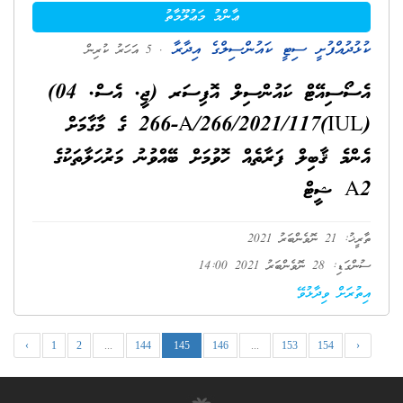
ޢާންމު މަޢުލޫމާތު
ކުޅުދުއްފުށީ ސިޓީ ކައުންސިލްގެ އިދާރާ
. 5 އަހަރު ކުރިން
އެސޯސިއޭޓް ކައުންސިލް އޮފިސަރ (ޖީ. އެސް. 04)
(IUL)266-A/266/2021/117 ގެ މާގާމަށް
އެންމެ ޤާބިލް ފަރާތެއް ހޮވުމަށް ބޭއްވުނު މަރުހަލާތަކުގެ
A2 ޝީޓް
ތާރީޚު: 21 ނޮވެންބަރު 2021
ސުންގަޑި: 28 ނޮވެންބަރު 2021 14:00
އިތުރަށް ވިދާޅުވޭ
‹
1
2
...
144
145
146
...
153
154
›