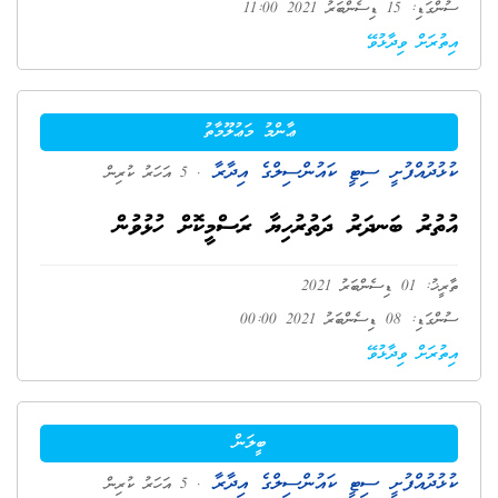
ސުންގަޑި: 15 ޑިސެންބަރު 2021 11:00
އިތުރަށް ވިދާޅުވޭ
ޢާންމު މަޢުލޫމާތު
ކުޅުދުއްފުށީ ސިޓީ ކައުންސިލްގެ އިދާރާ
. 5 އަހަރު ކުރިން
އުތުރު ބަނދަރު ދަތުރުހިޔާ ރަސްމީކޮށް ހުޅުވުން
ތާރީޚު: 01 ޑިސެންބަރު 2021
ސުންގަޑި: 08 ޑިސެންބަރު 2021 00:00
އިތުރަށް ވިދާޅުވޭ
ބީލަން
ކުޅުދުއްފުށީ ސިޓީ ކައުންސިލްގެ އިދާރާ
. 5 އަހަރު ކުރިން