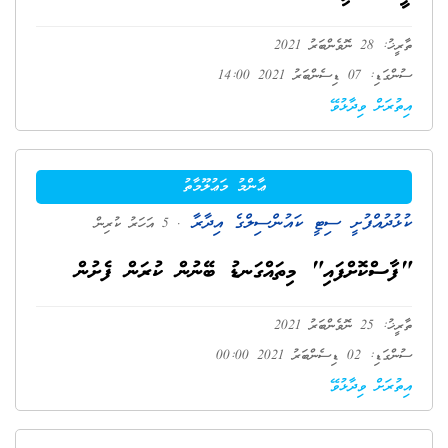
ތާރީޚު: 28 ނޮވެންބަރު 2021
ސުންގަޑި: 07 ޑިސެންބަރު 2021 14:00
އިތުރަށް ވިދާޅުވޭ
ޢާންމު މަޢުލޫމާތު
ކުޅުދުއްފުށީ ސިޓީ ކައުންސިލްގެ އިދާރާ
. 5 އަހަރު ކުރިން
"ފާސްކޮށްފައި" މިތައްގަނޑު ބޭނުން ކުރަން ފެށުން
ތާރީޚު: 25 ނޮވެންބަރު 2021
ސުންގަޑި: 02 ޑިސެންބަރު 2021 00:00
އިތުރަށް ވިދާޅުވޭ