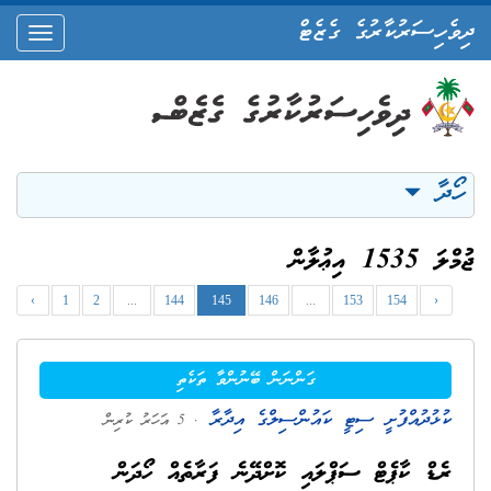
ދިވެހިސަރުކާރުގެ ގެޒެޓް
oggle
ation
ހޯދާ
ޖުމްލަ 1535 އިޢުލާން
‹
1
2
...
144
145
146
...
153
154
›
ގަންނަން ބޭނުންވާ ތަކެތި
ކުޅުދުއްފުށީ ސިޓީ ކައުންސިލްގެ އިދާރާ
. 5 އަހަރު ކުރިން
ރެޑް ކާޕެޓް ސަޕްލައި ކޮށްދޭނެ ފަރާތެއް ހޯދަން