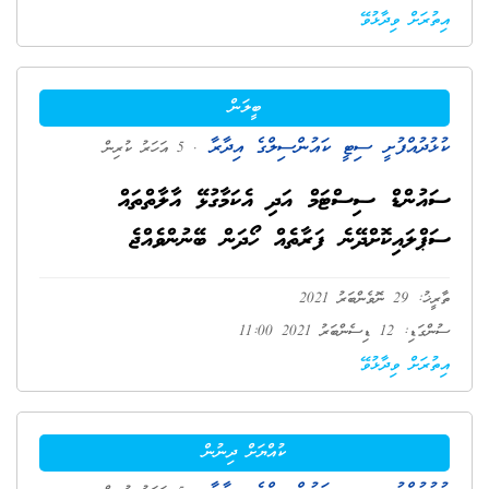
އިތުރަށް ވިދާޅުވޭ
ބީލަން
ކުޅުދުއްފުށީ ސިޓީ ކައުންސިލްގެ އިދާރާ
. 5 އަހަރު ކުރިން
ސައުންޑް ސިސްޓަމް އަދި އެކަމާގުޅޭ އާލާތްތައް
ސަޕްލައިކޮށްދޭނެ ފަރާތެއް ހޯދަން ބޭނުންވެއްޖެ
ތާރީޚު: 29 ނޮވެންބަރު 2021
ސުންގަޑި: 12 ޑިސެންބަރު 2021 11:00
އިތުރަށް ވިދާޅުވޭ
ކުއްޔަށް ދިނުން