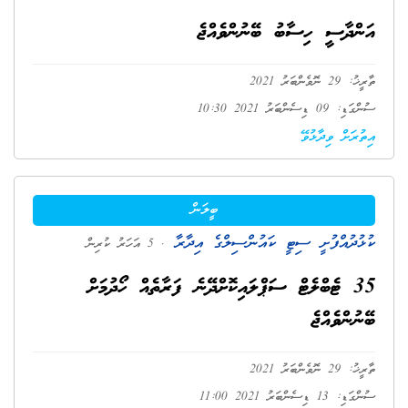
އަންދާސީ ހިސާބު ބޭނުންވެއްޖެ
ތާރީޚު: 29 ނޮވެންބަރު 2021
ސުންގަޑި: 09 ޑިސެންބަރު 2021 10:30
އިތުރަށް ވިދާޅުވޭ
ބީލަން
ކުޅުދުއްފުށީ ސިޓީ ކައުންސިލްގެ އިދާރާ
. 5 އަހަރު ކުރިން
35 ޓެބްލެޓް ސަޕްލައިކޮށްދޭނެ ފަރާތެއް ހޯދުމަށް
ބޭނުންވެއްޖެ
ތާރީޚު: 29 ނޮވެންބަރު 2021
ސުންގަޑި: 13 ޑިސެންބަރު 2021 11:00