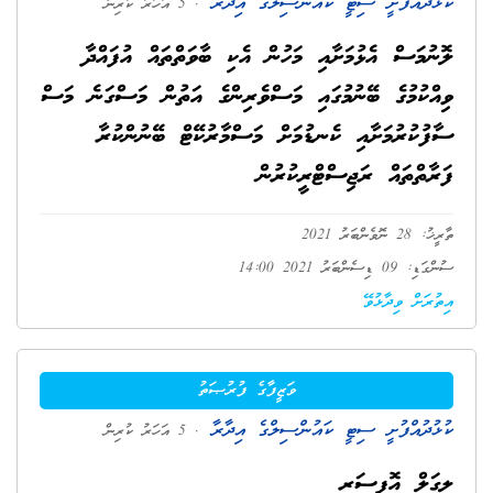
ކުޅުދުއްފުށީ ސިޓީ ކައުންސިލްގެ އިދާރާ
. 5 އަހަރު ކުރިން
ލޮނުމަސް އެޅުމަށާއި މަހުން އެކި ބާވަތްތައް އުފައްދާ
ވިއްކުމުގެ ބޭނުމުގައި މަސްވެރިންގެ އަތުން މަސްގަނެ މަސް
ސާފުކުރުމަށާއި ކެނޑުމަށް މަސްމާރުކޭޓް ބޭނުންކުރާ
ފަރާތްތައް ރަޖިސްޓްރީކުރުން
ތާރީޚު: 28 ނޮވެންބަރު 2021
ސުންގަޑި: 09 ޑިސެންބަރު 2021 14:00
އިތުރަށް ވިދާޅުވޭ
ވަޒީފާގެ ފުރުޞަތު
ކުޅުދުއްފުށީ ސިޓީ ކައުންސިލްގެ އިދާރާ
. 5 އަހަރު ކުރިން
ލީގަލް އޮފިސަރ