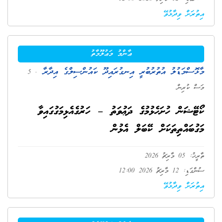
އިތުރަށް ވިދާޅުވޭ
ޢާންމު މަޢުލޫމާތު
މާޅޮސްމަޑުލު އުތުރުބުރީ އިނގުރައިދޫ ކައުންސިލްގެ އިދާރާ
. 5
މަސް ކުރިން
ކޯޓޭޝަން ހުށަހެޅުމުގެ ދަޢުވަތު – ހަރުގެއެޅިމަގުގައިވާ
މަގުބައްތިތަކަށް ކޭބަލް އެޅުން
ތާރީޚު: 05 މާރިޗު 2026
ސުންގަޑި: 12 މާރިޗު 2026 12:00
އިތުރަށް ވިދާޅުވޭ