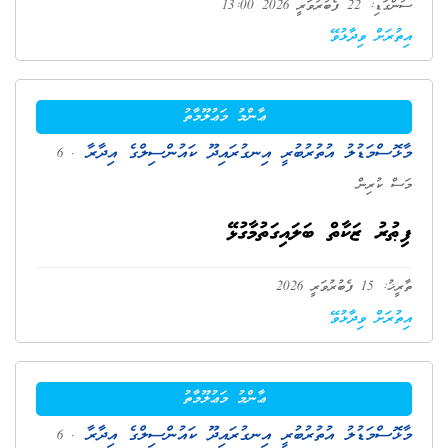
ސުންގަޑި: 22 ފެބުރުވަރީ 2026 13:00
އިތުރަށް ވިދާޅުވޭ
ޢާންމު މަޢުލޫމާތު
މާޅޮސްމަޑުލު އުތުރުބުރީ އިނގުރައިދޫ ކައުންސިލްގެ އިދާރާ
. 6
މަސް ކުރިން
ފިޠުރު ޒަކާތް ބަލައިގަތުމާގުޅޭ
ތާރީޚު: 15 ފެބުރުވަރީ 2026
އިތުރަށް ވިދާޅުވޭ
ޢާންމު މަޢުލޫމާތު
މާޅޮސްމަޑުލު އުތުރުބުރީ އިނގުރައިދޫ ކައުންސިލްގެ އިދާރާ
. 6