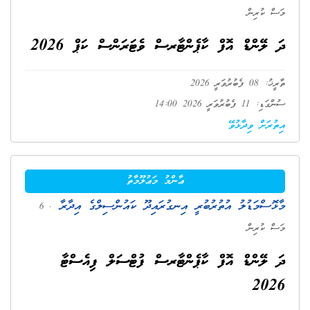
މަސް ކުރިން
ދަ ލޭންޑް އޮފް ކާޕެންޓާރސް ވެޓަރަންސް ކަޕް 2026
ތާރީޚު: 08 ފެބުރުވަރީ 2026
ސުންގަޑި: 11 ފެބުރުވަރީ 2026 14:00
އިތުރަށް ވިދާޅުވޭ
ޢާންމު މަޢުލޫމާތު
މާޅޮސްމަޑުލު އުތުރުބުރީ އިނގުރައިދޫ ކައުންސިލްގެ އިދާރާ
. 6
މަސް ކުރިން
ދަ ލޭންޑް އޮފް ކާޕެންޓާރސް ފުޓްސަލް ފިއެސްޓާ
2026