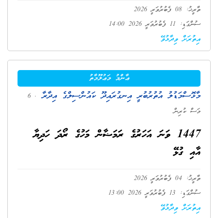
ތާރީޚު: 08 ފެބުރުވަރީ 2026
ސުންގަޑި: 11 ފެބުރުވަރީ 2026 14:00
އިތުރަށް ވިދާޅުވޭ
ޢާންމު މަޢުލޫމާތު
މާޅޮސްމަޑުލު އުތުރުބުރީ އިނގުރައިދޫ ކައުންސިލްގެ އިދާރާ
. 6
މަސް ކުރިން
1447 ވަނަ އަހަރުގެ ރަމަޟާން މަހުގެ ރޯދަ ހަދިޔާ
އާއި ގުޅޭ
ތާރީޚު: 04 ފެބުރުވަރީ 2026
ސުންގަޑި: 13 ފެބުރުވަރީ 2026 13:00
އިތުރަށް ވިދާޅުވޭ