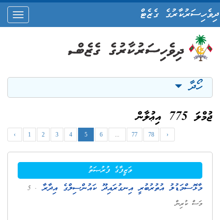
ދިވެހިސަރުކާރުގެ ގެޒެޓް
oggle
ation
ހޯދާ
ޖުމްލަ 775 އިޢުލާން
‹
1
2
3
4
5
6
...
77
78
›
ވަޒީފާގެ ފުރުޞަތު
މާޅޮސްމަޑުލު އުތުރުބުރީ އިނގުރައިދޫ ކައުންސިލްގެ އިދާރާ
. 5
މަސް ކުރިން