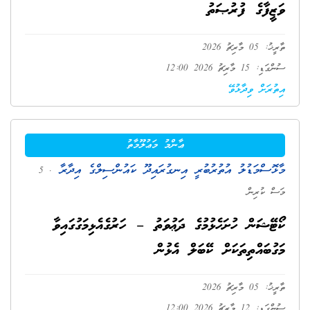
ވަޒީފާގެ ފުރުޞަތު
ތާރީޚު: 05 މާރިޗު 2026
ސުންގަޑި: 15 މާރިޗު 2026 12:00
އިތުރަށް ވިދާޅުވޭ
ޢާންމު މަޢުލޫމާތު
މާޅޮސްމަޑުލު އުތުރުބުރީ އިނގުރައިދޫ ކައުންސިލްގެ އިދާރާ
. 5
މަސް ކުރިން
ކޯޓޭޝަން ހުށަހެޅުމުގެ ދަޢުވަތު – ހަރުގެއެޅިމަގުގައިވާ
މަގުބައްތިތަކަށް ކޭބަލް އެޅުން
ތާރީޚު: 05 މާރިޗު 2026
ސުންގަޑި: 12 މާރިޗު 2026 12:00