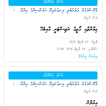
ޢާންމު މަޢުލޫމާތު
މާޅޮސްމަޑުލު އުތުރުބުރީ އިނގުރައިދޫ ކައުންސިލްގެ އިދާރާ
. 5
މަސް ކުރިން
ޢިމާރާތާއި ގޯތީގެ ރަޖިސްޓަރީ އާއިބެހޭ
ތާރީޚު: 03 މާރިޗު 2026
ސުންގަޑި: 08 މާރިޗު 2026 13:00
އިތުރަށް ވިދާޅުވޭ
ޢާންމު މަޢުލޫމާތު
މާޅޮސްމަޑުލު އުތުރުބުރީ އިނގުރައިދޫ ކައުންސިލްގެ އިދާރާ
. 5
މަސް ކުރިން
އިޢުލާން