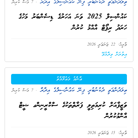
ތިލަދުންމަތީ ދެކުނުބުރީ ފިނޭ ކައުންސިލްގެ އިދާރާ
. 7 މަސް ކުރިން
ކައުންސިލް 2025 ވަނަ އަހަރުގެ ޑިސެންބަރު މަހުގެ
ހަރަދު ރިޕޯޓް އާއްމު ކުރުން
ތާރީޚު: 22 ޖަނަވަރީ 2026
އިތުރަށް ވިދާޅުވޭ
ޢާންމު މަޢުލޫމާތު
ތިލަދުންމަތީ ދެކުނުބުރީ ފިނޭ ކައުންސިލްގެ އިދާރާ
. 7 މަސް ކުރިން
ވަޒީފާއަށް ކުރިމަތިލީ ފަރާތްތަކުގެ ސްކްރީނިންގ ޝީޓް
އާންމުކުރުން
ތާރީޚު: 15 ޖަނަވަރީ 2026