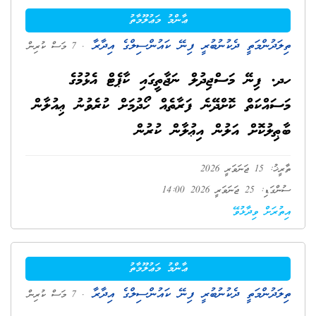
ޢާންމު މަޢުލޫމާތު
ތިލަދުންމަތީ ދެކުނުބުރީ ފިނޭ ކައުންސިލްގެ އިދާރާ
. 7 މަސް ކުރިން
ހދ. ފިނޭ މަސްޖިދުލް ނަޖާތީގައި ކާޕެޓް އެޅުމުގެ
މަސައްކަތް ކޮށްދޭނެ ފަރާތެއް ހޯދުމަށް ކުރެވުނު ޢިއުލާން
ބާޠިލުކޮށް އަލުން އިޢުލާން ކުރުން
ތާރީޚު: 15 ޖަނަވަރީ 2026
ސުންގަޑި: 25 ޖަނަވަރީ 2026 14:00
އިތުރަށް ވިދާޅުވޭ
ޢާންމު މަޢުލޫމާތު
ތިލަދުންމަތީ ދެކުނުބުރީ ފިނޭ ކައުންސިލްގެ އިދާރާ
. 7 މަސް ކުރިން