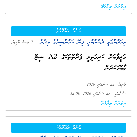
އިތުރަށް ވިދާޅުވޭ
ޢާންމު މަޢުލޫމާތު
ތިލަދުންމަތީ ދެކުނުބުރީ ފިނޭ ކައުންސިލްގެ އިދާރާ
. 7 މަސް ކުރިން
ވަޒީފާއަށް ކުރިމަތިލީ ފަރާތްތަކުގެ A2 ޝީޓް
ޢާއްމުކުރުން
ތާރީޚު: 22 ޖަނަވަރީ 2026
ސުންގަޑި: 25 ޖަނަވަރީ 2026 12:00
އިތުރަށް ވިދާޅުވޭ
ޢާންމު މަޢުލޫމާތު