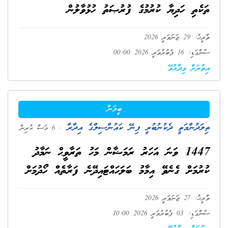
ތަކެތި ހަދިޔާ ކުރުމުގެ ފުރުޞަތު ހުޅުވާލުން
ތާރީޚު: 29 ޖަނަވަރީ 2026
ސުންގަޑި: 16 ފެބުރުވަރީ 2026 00:00
އިތުރަށް ވިދާޅުވޭ
ބީލަން
ތިލަދުންމަތީ ދެކުނުބުރީ ފިނޭ ކައުންސިލްގެ އިދާރާ
. 6 މަސް ކުރިން
1447 ވަނަ އަހަރު ރަމަޟާން މަހު ތަރާވީޙް ނަމާދު
ކުރުމަށް ގެނެވޭ އިމާމު ބަލަހައްޓައިދޭނެ ފަރާތެއް ހޯދުމަށް
ތާރީޚު: 27 ޖަނަވަރީ 2026
ސުންގަޑި: 03 ފެބުރުވަރީ 2026 10:00