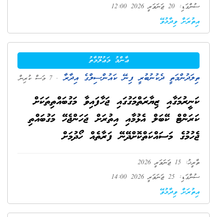
ސުންގަޑި: 20 ޖަނަވަރީ 2026 12:00
އިތުރަށް ވިދާޅުވޭ
ޢާންމު މަޢުލޫމާތު
ތިލަދުންމަތީ ދެކުނުބުރީ ފިނޭ ކައުންސިލްގެ އިދާރާ
. 7 މަސް ކުރިން
ކަނީރުމަގާއި ޒިޔާރަތްމަގުގައި ޖަހާފައިވާ މަގުބައްތިތަކަށް
ކަރަންޓް ކޭބަލް އެޅުމާއި އިތުރަށް ޖަހަންޖެހޭ މަގުބައްތި
ޖެހުމުގެ މަސައްކަތްކޮށްދޭނޭ ފަރާތެއް ހޯދުމަށް
ތާރީޚު: 15 ޖަނަވަރީ 2026
ސުންގަޑި: 25 ޖަނަވަރީ 2026 14:00
އިތުރަށް ވިދާޅުވޭ