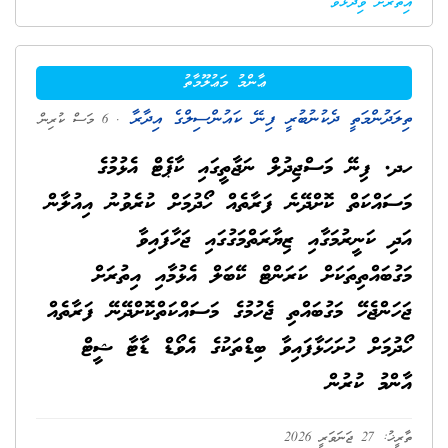
އިތުރަށް ވިދާޅުވޭ
ޢާންމު މަޢުލޫމާތު
ތިލަދުންމަތީ ދެކުނުބުރީ ފިނޭ ކައުންސިލްގެ އިދާރާ
. 6 މަސް ކުރިން
ހދ. ފިނޭ މަސްޖިދުލް ނަޖާތީގައި ކާޕެޓް އެޅުމުގެ
މަސައްކަތް ކޮށްދޭނެ ފަރާތެއް ހޯދުމަށް ކުރެވުނު އިއުލާން
އަދި ކަނީރުމަގާއި ޒިޔާރަތްމަގުގައި ޖަހާފައިވާ
މަގުބައްތިތަކަށް ކަރަންޓް ކޭބަލް އެޅުމާއި އިތުރަށް
ޖަހަންޖެހޭ މަގުބައްތި ޖެހުމުގެ މަސައްކަތްކޮށްދޭނޭ ފަރާތެއް
ހޯދުމަށް ހުށަހަޅާފައިވާ ބިޑްތަކުގެ އެވޯޑް ޑާޓާ ޝީޓް
އާންމު ކުރުން
ތާރީޚު: 27 ޖަނަވަރީ 2026