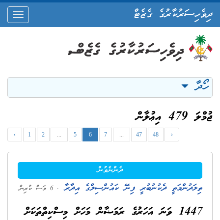
ދިވެހިސަރުކާރުގެ ގެޒެޓް
oggle
ation
ހޯދާ
ޖުމްލަ 479 އިޢުލާން
‹
1
2
...
5
6
7
...
47
48
›
ދެންނެވުން
ތިލަދުންމަތީ ދެކުނުބުރީ ފިނޭ ކައުންސިލްގެ އިދާރާ
. 6 މަސް ކުރިން
1447 ވަނަ އަހަރުގެ ރަމަޟާން މަހަށް މިސްކިތްތަކަށް