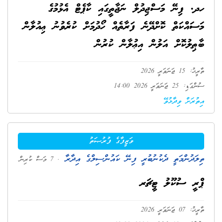
ހދ. ފިނޭ މަސްޖިދުލް ނަޖާތީގައި ކާޕެޓް އެޅުމުގެ
މަސައްކަތް ކޮށްދޭނެ ފަރާތެއް ހޯދުމަށް ކުރެވުނު ޢިއުލާން
ބާޠިލުކޮށް އަލުން އިޢުލާން ކުރުން
ތާރީޚު: 15 ޖަނަވަރީ 2026
ސުންގަޑި: 25 ޖަނަވަރީ 2026 14:00
އިތުރަށް ވިދާޅުވޭ
ވަޒީފާގެ ފުރުޞަތު
ތިލަދުންމަތީ ދެކުނުބުރީ ފިނޭ ކައުންސިލްގެ އިދާރާ
. 7 މަސް ކުރިން
ޕްރީ ސުކޫލު ޓީޗަރ
ތާރީޚު: 07 ޖަނަވަރީ 2026