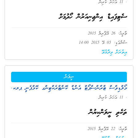
. 11 އަހަރު ކުރިން
ސެޓިފައިޑް އިންޖިނިއަރުން ހޯދުމަށް
ތާރީޚު: 26 އޭޕްރިލް 2015
ސުންގަޑި: 05 މޭ 2015 14:00
އިތުރަށް ވިދާޅުވޭ
ނީލަން
މޯލްޑިވްސް ޓްރާންސްޕޯޓް އެންޑް ކޮންޓްރެކްޓިންގ ކޮމްޕެނީ ޕލކ.
. 11 އަހަރު ކުރިން
ތަކެތި ނީލަންކިޔުން
ތާރީޚު: 22 އޭޕްރިލް 2015