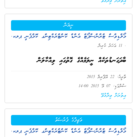
އިތުރަށް ވިދާޅުވޭ
ނީލަން
މޯލްޑިވްސް ޓްރާންސްޕޯޓް އެންޑް ކޮންޓްރެކްޓިންގ ކޮމްޕެނީ ޕލކ.
. 11 އަހަރު ކުރިން
ބާދަގަނޑުތަކެއް ނީލަމެއްގެ ގޮތުގައި ވިއްކާލަން
ތާރީޚު: 22 އޭޕްރިލް 2015
ސުންގަޑި: 07 މޭ 2015 14:00
އިތުރަށް ވިދާޅުވޭ
ވަޒީފާގެ ފުރުޞަތު
މޯލްޑިވްސް ޓްރާންސްޕޯޓް އެންޑް ކޮންޓްރެކްޓިންގ ކޮމްޕެނީ ޕލކ.