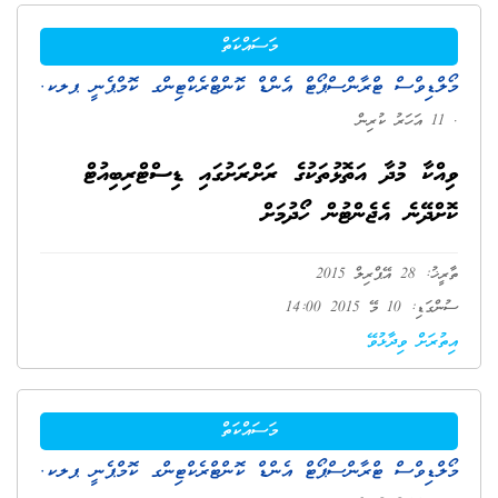
މަސައްކަތް
މޯލްޑިވްސް ޓްރާންސްޕޯޓް އެންޑް ކޮންޓްރެކްޓިންގ ކޮމްޕެނީ ޕލކ.
. 11 އަހަރު ކުރިން
ވިއްކާ މުދާ އަތޮޅުތަކުގެ ރަށްރަށުގައި ޑިސްޓްރިބިއުޓް
ކޮށްދޭނެ އެޖެންޓުން ހޯދުމަށް
ތާރީޚު: 28 އޭޕްރިލް 2015
ސުންގަޑި: 10 މޭ 2015 14:00
އިތުރަށް ވިދާޅުވޭ
މަސައްކަތް
މޯލްޑިވްސް ޓްރާންސްޕޯޓް އެންޑް ކޮންޓްރެކްޓިންގ ކޮމްޕެނީ ޕލކ.