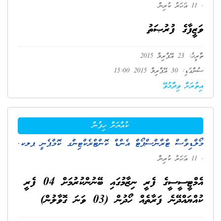
. 11 އަހަރު ކުރިން
ވަޒީފާގެ ފުރުޞަތު
ތާރީޚު: 23 އޭޕްރިލް 2015
ސުންގަޑި: 30 އޭޕްރިލް 2015 15:00
އިތުރަށް ވިދާޅުވޭ
ކުއްޔަށް ހިފުން
މޯލްޑިވްސް ޓްރާންސްޕޯޓް އެންޑް ކޮންޓްރެކްޓިންގ ކޮމްޕެނީ ޕލކ.
. 11 އަހަރު ކުރިން
އެމްޓީސީސީގެ ފެރީ ނިޒާމުގައި ބޭނުންކުރުމަށް 04 ފެރީ
ކުއްޔައްދޭނެ ފަރާތެއް ހޯދުން (03 ވަނަ ގޮވާލުން)