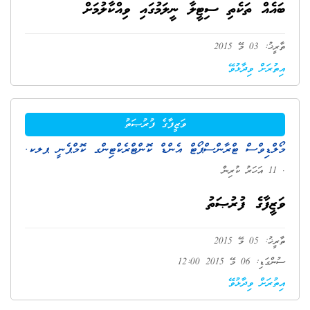
ބައެއް ތަކެތި ސިޓީލާ ނީލަމުގައި ވިއްކާލުމަށް
ތާރީޚު: 03 މޭ 2015
އިތުރަށް ވިދާޅުވޭ
ވަޒީފާގެ ފުރުޞަތު
މޯލްޑިވްސް ޓްރާންސްޕޯޓް އެންޑް ކޮންޓްރެކްޓިންގ ކޮމްޕެނީ ޕލކ.
. 11 އަހަރު ކުރިން
ވަޒީފާގެ ފުރުޞަތު
ތާރީޚު: 05 މޭ 2015
ސުންގަޑި: 06 މޭ 2015 12:00
އިތުރަށް ވިދާޅުވޭ