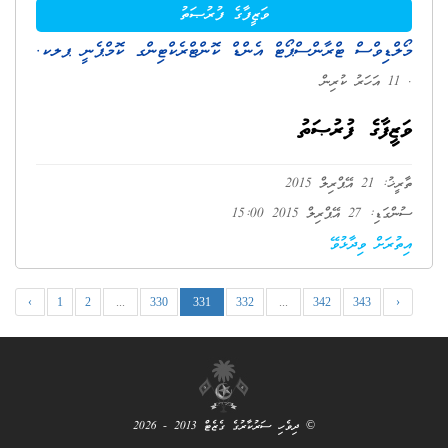
ވަޒީފާގެ ފުރުޞަތު
މޯލްޑިވްސް ޓްރާންސްޕޯޓް އެންޑް ކޮންޓްރެކްޓިންގ ކޮމްޕެނީ ޕލކ.
. 11 އަހަރު ކުރިން
ވަޒީފާގެ ފުރުޞަތު
ތާރީޚު: 21 އޭޕްރިލް 2015
ސުންގަޑި: 27 އޭޕްރިލް 2015 15:00
އިތުރަށް ވިދާޅުވޭ
‹
1
2
...
330
331
332
...
342
343
›
© ދިވެހި ސަރުކާރުގެ ގެޒެޓް 2013 - 2026