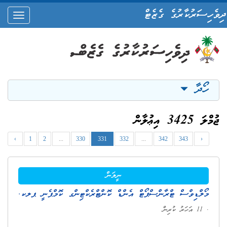
ދިވެހިސަރުކާރުގެ ގެޒެޓް
oggle
ation
ހޯދާ
ޖުމްލަ 3425 އިޢުލާން
‹
1
2
...
330
331
332
...
342
343
›
ނީލަން
މޯލްޑިވްސް ޓްރާންސްޕޯޓް އެންޑް ކޮންޓްރެކްޓިންގ ކޮމްޕެނީ ޕލކ.
. 11 އަހަރު ކުރިން