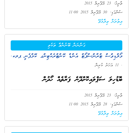
ތާރީޚު: 23 އޭޕްރިލް 2015
ސުންގަޑި: 30 އޭޕްރިލް 2015 11:00
އިތުރަށް ވިދާޅުވޭ
ގަންނަން ބޭނުންވާ ތަކެތި
މޯލްޑިވްސް ޓްރާންސްޕޯޓް އެންޑް ކޮންޓްރެކްޓިންގ ކޮމްޕެނީ ޕލކ.
. 11 އަހަރު ކުރިން
ބޮޑުހިލަ ސަޕްލައިކޮށްދޭނެ ފަރާތެއް ހޯދުން
ތާރީޚު: 23 އޭޕްރިލް 2015
ސުންގަޑި: 28 އޭޕްރިލް 2015 11:00
އިތުރަށް ވިދާޅުވޭ