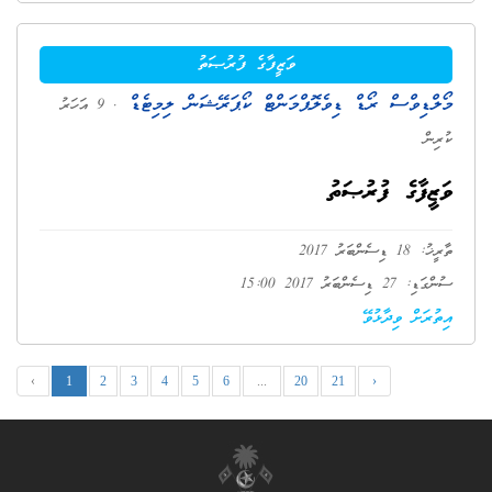
ވަޒީފާގެ ފުރުޞަތު
މޯލްޑިވްސް ރޯޑް ޑިވެލޮޕްމަންޓް ކޯޕަރޭޝަން ލިމިޓެޑް
. 9 އަހަރު
ކުރިން
ވަޒީފާގެ ފުރުޞަތު
ތާރީޚު: 18 ޑިސެންބަރު 2017
ސުންގަޑި: 27 ޑިސެންބަރު 2017 15:00
އިތުރަށް ވިދާޅުވޭ
‹
1
2
3
4
5
6
...
20
21
›