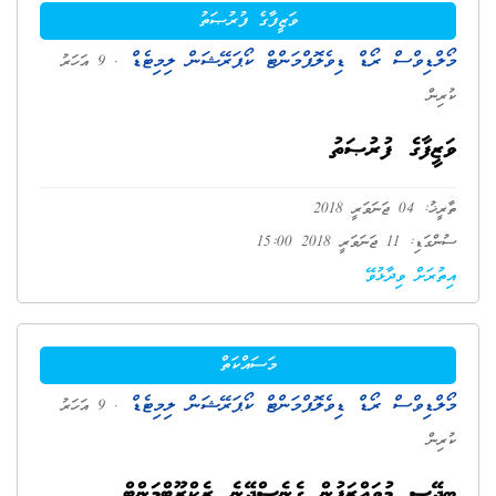
ވަޒީފާގެ ފުރުޞަތު
މޯލްޑިވްސް ރޯޑް ޑިވެލޮޕްމަންޓް ކޯޕަރޭޝަން ލިމިޓެޑް
. 9 އަހަރު
ކުރިން
ވަޒީފާގެ ފުރުޞަތު
ތާރީޚު: 04 ޖަނަވަރީ 2018
ސުންގަޑި: 11 ޖަނަވަރީ 2018 15:00
އިތުރަށް ވިދާޅުވޭ
މަސައްކަތް
މޯލްޑިވްސް ރޯޑް ޑިވެލޮޕްމަންޓް ކޯޕަރޭޝަން ލިމިޓެޑް
. 9 އަހަރު
ކުރިން
ބިދޭސީ މުވައްޒަފުން ގެނެސްދޭނެ ރެކްރޫޓްމަންޓް