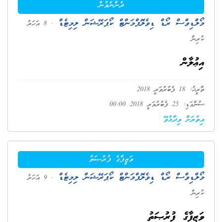
ދެންނެވުން
މޯލްޑިވްސް ރޯޑް ޑިވެލޮޕްމަންޓް ކޯޕަރޭޝަން ލިމިޓެޑް
. 8 އަހަރު
ކުރިން
އިޢުލާން
ތާރީޚު: 18 ފެބުރުވަރީ 2018
ސުންގަޑި: 25 ފެބުރުވަރީ 2018 00:00
އިތުރަށް ވިދާޅުވޭ
ވަޒީފާގެ ފުރުޞަތު
މޯލްޑިވްސް ރޯޑް ޑިވެލޮޕްމަންޓް ކޯޕަރޭޝަން ލިމިޓެޑް
. 9 އަހަރު
ކުރިން
ވަޒީފާގެ ފުރުޞަތު