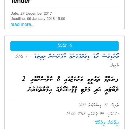
Tender
Date: 27 December 2017
Deadline: 09 January 2018 15:00
read more..
މަސައްކަތް
މޯލްޑިވްސް ރޯޑް ޑިވެލޮޕްމަންޓް ކޯޕަރޭޝަން ލިމިޓެޑް
. 9 އަހަރު
ކުރިން
ފ.އަތޮޅު ތައުލީމީ މަރުކަޒުގައި 8 ކްލާސްރޫމާއި، 2
ލެބޯޓަރީ އަދި މަލްޓި ޕާޕޯސްހޯލެއް އިމާރާތްކުރުން
ތާރީޚު: 27 ޑިސެންބަރު 2017
ސުންގަޑި: 09 ޖަނަވަރީ 2018 14:00
އިތުރަށް ވިދާޅުވޭ