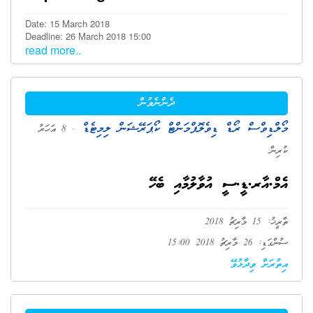
Date: 15 March 2018
Deadline: 26 March 2018 15:00
read more..
ދެންނެވުން
މޯލްޑިވްސް ރޯޑް ޑިވެލޮޕްމަންޓް ކޯޕަރޭޝަން ލިމިޓެޑް
. 8 އަހަރު
ކުރިން
އެމް.އާރ.ޑީ.ސީ އުވާލުމާއި ބެހޭ
ތާރީޚު: 15 މާރިޗު 2018
ސުންގަޑި: 26 މާރިޗު 2018 15:00
އިތުރަށް ވިދާޅުވޭ