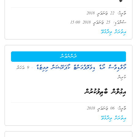
ތާރީޚު: 22 ޖަނަވަރީ 2018
ސުންގަޑި: 25 ޖަނަވަރީ 2018 15:00
އިތުރަށް ވިދާޅުވޭ
ދެންނެވުން
މޯލްޑިވްސް ރޯޑް ޑިވެލޮޕްމަންޓް ކޯޕަރޭޝަން ލިމިޓެޑް
. 9 އަހަރު
ކުރިން
އިޢުލާން ބާޠިލުކުރުން
ތާރީޚު: 06 ޖަނަވަރީ 2018
އިތުރަށް ވިދާޅުވޭ