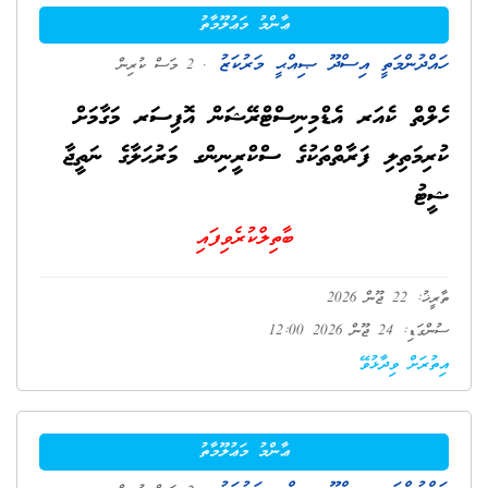
ޢާންމު މަޢުލޫމާތު
ހައްދުންމަތީ އިސްދޫ ޞިއްޙީ މަރުކަޒު
. 2 މަސް ކުރިން
ހެލްތް ކެއަރ އެޑްމިނިސްޓްރޭޝަން އޮފިސަރ މަގާމަށް
ކުރިމަތިލި ފަރާތްތަކުގެ ސްކްރީނިންގ މަރުޙަލާގެ ނަތީޖާ
ޝީޓު
ބާތިލްކުރެވިފައި
ތާރީޚު: 22 ޖޫން 2026
ސުންގަޑި: 24 ޖޫން 2026 12:00
އިތުރަށް ވިދާޅުވޭ
ޢާންމު މަޢުލޫމާތު