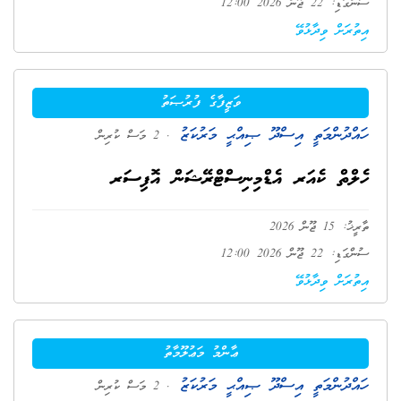
ސުންގަޑި: 22 ޖޫން 2026 12:00
އިތުރަށް ވިދާޅުވޭ
ވަޒީފާގެ ފުރުޞަތު
ހައްދުންމަތީ އިސްދޫ ޞިއްޙީ މަރުކަޒު
. 2 މަސް ކުރިން
ހެލްތް ކެއަރ އެޑްމިނިސްޓްރޭޝަން އޮފިސަރ
ތާރީޚު: 15 ޖޫން 2026
ސުންގަޑި: 22 ޖޫން 2026 12:00
އިތުރަށް ވިދާޅުވޭ
ޢާންމު މަޢުލޫމާތު
ހައްދުންމަތީ އިސްދޫ ޞިއްޙީ މަރުކަޒު
. 2 މަސް ކުރިން