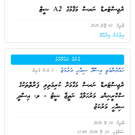
ރެޖިސްޓަރޑް ނަރސް މަޤާމުގެ A2 ޝީޓް
ތާރީޚު: 03 ޖޫން 2026
އިތުރަށް ވިދާޅުވޭ
ޢާންމު މަޢުލޫމާތު
ހައްދުންމަތީ އިސްދޫ ޞިއްޙީ މަރުކަޒު
. 3 މަސް ކުރިން
ރެޖިސްޓަރޑް ނަރސް މަގާމަށް ކުރިމަތިލި ފަރާތްތަކުގެ
ސްކްރީނިންގ މަރުޙަލާގެ ނަތީޖާ ޝީޓު - ލ. އިސްދީ
ޞިއްޙީ މަރުކަޒު
ތާރީޚު: 19 މޭ 2026
ސުންގަޑި: 24 މޭ 2026 12:00