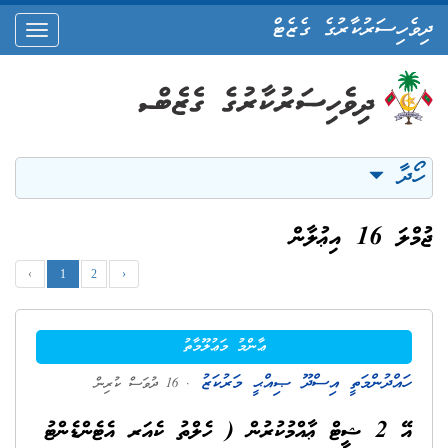
ދިވެހިސަރުކާރުގެ ގެޒެޓް
oggle
ation
ހޯދާ
ޖުމްލަ 16 އިޢުލާން
‹
1
2
›
ޢާންމު މަޢުލޫމާތު
ހައްދުންމަތީ އިސްދޫ ޞިއްޙީ މަރުކަޒު
. 16 ދުވަސް ކުރިން
އޭ 2 ޝީޓް ޢާއްމުކުރުން ( ހެލްތު ކެއަރ އެޓެންޑެންޓު