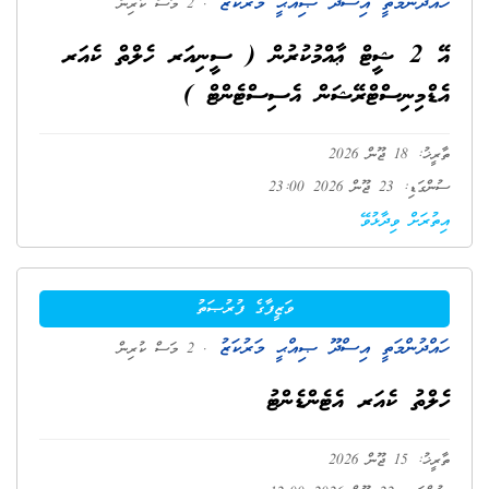
ހައްދުންމަތީ އިސްދޫ ޞިއްޙީ މަރުކަޒު
. 2 މަސް ކުރިން
އޭ 2 ޝީޓް ޢާއްމުކުރުން ( ސީނިއަރ ހެލްތް ކެއަރ
އެޑްމިނިސްޓްރޭޝަން އެސިސްޓެންޓް )
ތާރީޚު: 18 ޖޫން 2026
ސުންގަޑި: 23 ޖޫން 2026 23:00
އިތުރަށް ވިދާޅުވޭ
ވަޒީފާގެ ފުރުޞަތު
ހައްދުންމަތީ އިސްދޫ ޞިއްޙީ މަރުކަޒު
. 2 މަސް ކުރިން
ހެލްތު ކެއަރ އެޓެންޑެންޓު
ތާރީޚު: 15 ޖޫން 2026