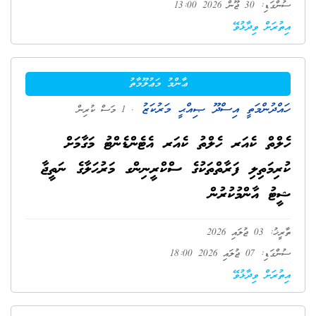
ސުންގަޑި: 30 ޖޫން 2026 13:00
އިތުރަށް ވިދާޅުވޭ
ޢާންމު މަޢުލޫމާތު
ހައްދުންމަތީ އިސްދޫ ޞިއްޙީ މަރުކަޒު
. 1 މަސް ކުރިން
ހެލްތް ކެއަރ ހެލްތު ކެއަރ އެޓެންޑެންޓު މަގާމަށް
ކުރިމަތިލި ފަރާތްތަކުގެ ސްކްރީނިންގ މަރުޙަލާގެ ނަތީޖާ
ޝީޓު އާންމުކުރުން
ތާރީޚު: 03 ޖުލައި 2026
ސުންގަޑި: 07 ޖުލައި 2026 18:00
އިތުރަށް ވިދާޅުވޭ