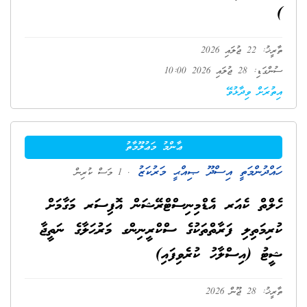
)
ތާރީޚު: 22 ޖުލައި 2026
ސުންގަޑި: 28 ޖުލައި 2026 10:00
އިތުރަށް ވިދާޅުވޭ
ޢާންމު މަޢުލޫމާތު
ހައްދުންމަތީ އިސްދޫ ޞިއްޙީ މަރުކަޒު
. 1 މަސް ކުރިން
ހެލްތް ކެއަރ އެޑްމިނިސްޓްރޭޝަން އޮފިސަރ މަގާމަށް
ކުރިމަތިލި ފަރާތްތަކުގެ ސްކްރީނިންގ މަރުޙަލާގެ ނަތީޖާ
ޝީޓު (އިސްލާހު ކުރެވިފައި)
ތާރީޚު: 28 ޖޫން 2026