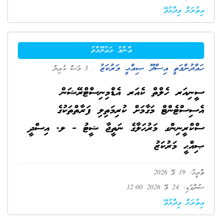
އިތުރަށް ވިދާޅުވޭ
ޢާންމު މަޢުލޫމާތު
ހައްދުންމަތީ އިސްދޫ ޞިއްޙީ މަރުކަޒު
. 3 މަސް ކުރިން
ސީނިއަރ ހެލްތް ކެއަރ އެޑްމިނިސްޓްރޭޝަން
އެސިސްޓެންޓް މަގާމަށް ކުރިމަތިލި ފަރާތްތަކުގެ
ސްކްރީނިންގ މަރުޙަލާގެ ނަތީޖާ ޝީޓު - ލ. އިސްދީ
ޞިއްޙީ މަރުކަޒު
ތާރީޚު: 19 މޭ 2026
ސުންގަޑި: 24 މޭ 2026 12:00
އިތުރަށް ވިދާޅުވޭ