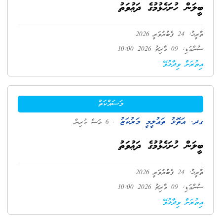
ބީލަން ހުށަހެޅުމުގެ ދަޢުވަތު
ތާރީޚު: 24 ފެބުރުވަރީ 2026
ސުންގަޑި: 09 މާރިޗު 2026 10:00
އިތުރަށް ވިދާޅުވޭ
މަސައްކަތް
ގދ. އަތޮޅު ތަޢުލީމީ މަރުކަޒު
. 6 މަސް ކުރިން
ބީލަން ހުށަހެޅުމުގެ ދަޢުވަތު
ތާރީޚު: 24 ފެބުރުވަރީ 2026
ސުންގަޑި: 09 މާރިޗު 2026 10:00
އިތުރަށް ވިދާޅުވޭ