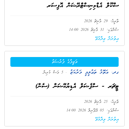
ސްކޫލް އެޑްމިނިސްޓްރޭޝަން އޮފިސަރ
ތާރީޚު: 29 މާރިޗު 2026
ސުންގަޑި: 31 މާރިޗު 2026 14:00
އިތުރަށް ވިދާޅުވޭ
ވަޒީފާގެ ފުރުޞަތު
ގދ. އަތޮޅު ތަޢުލީމީ މަރުކަޒު
. 5 މަސް ކުރިން
ޓީޗަރ - ސްޕެޝަލް އެޑިޔުކޭޝަން (ސެން)
ތާރީޚު: 25 މާރިޗު 2026
ސުންގަޑި: 05 އޭޕްރިލް 2026 14:00
އިތުރަށް ވިދާޅުވޭ