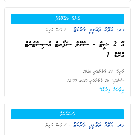
ޢާންމު މަޢުލޫމާތު
ގދ. އަތޮޅު ތަޢުލީމީ މަރުކަޒު
. 6 މަސް ކުރިން
އޭ 2 ޝީޓް - ސްކޫލް ސަޕޯރޓް އެސިސްޓެންޓް
ގްރޭޑް 1
ތާރީޚު: 24 ފެބުރުވަރީ 2026
ސުންގަޑި: 26 ފެބުރުވަރީ 2026 12:00
އިތުރަށް ވިދާޅުވޭ
މަސައްކަތް
ގދ. އަތޮޅު ތަޢުލީމީ މަރުކަޒު
. 6 މަސް ކުރިން