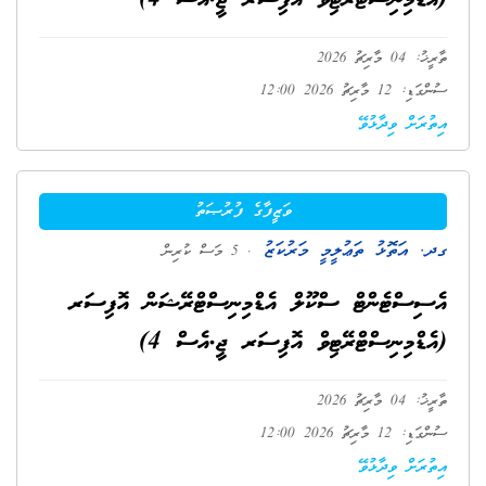
(އެޑްމިނިސްޓްރޭޓިވް އޮފިސަރ ޖީ.އެސް 4)
ތާރީޚު: 04 މާރިޗު 2026
ސުންގަޑި: 12 މާރިޗު 2026 12:00
އިތުރަށް ވިދާޅުވޭ
ވަޒީފާގެ ފުރުޞަތު
ގދ. އަތޮޅު ތަޢުލީމީ މަރުކަޒު
. 5 މަސް ކުރިން
އެސިސްޓެންޓް ސްކޫލް އެޑްމިނިސްޓްރޭޝަން އޮފިސަރ
(އެޑްމިނިސްޓްރޭޓިވް އޮފިސަރ ޖީ.އެސް 4)
ތާރީޚު: 04 މާރިޗު 2026
ސުންގަޑި: 12 މާރިޗު 2026 12:00
އިތުރަށް ވިދާޅުވޭ