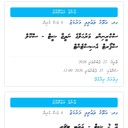
ޢާންމު މަޢުލޫމާތު
ގދ. އަތޮޅު ތަޢުލީމީ މަރުކަޒު
. 6 މަސް ކުރިން
ސްކްރީނިންގ މަރުޙަލާގެ ނަތީޖާ ޝީޓް - ސްކޫލް
ސްޕޯރޓް އެސިސްޓެންޓް
ތާރީޚު: 22 ފެބުރުވަރީ 2026
ސުންގަޑި: 25 ފެބުރުވަރީ 2026 12:00
އިތުރަށް ވިދާޅުވޭ
ޢާންމު މަޢުލޫމާތު
ގދ. އަތޮޅު ތަޢުލީމީ މަރުކަޒު
. 6 މަސް ކުރިން
އޭ 2 ޝިޓް - ޢަރަބި ޓީޗަރ