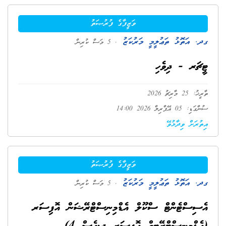
ވަޒީފާގެ ފުރުޞަތު
ގދ. އަތޮޅު ތަޢުލީމީ މަރުކަޒު
. 5 މަސް ކުރިން
ޓީޗަރ - ދިވެހި
ތާރީޚު: 25 މާރިޗު 2026
ސުންގަޑި: 05 އޭޕްރިލް 2026 14:00
އިތުރަށް ވިދާޅުވޭ
ވަޒީފާގެ ފުރުޞަތު
ގދ. އަތޮޅު ތަޢުލީމީ މަރުކަޒު
. 5 މަސް ކުރިން
އެސިސްޓެންޓް ސްކޫލް އެޑްމިނިސްޓްރޭޝަން އޮފިސަރ