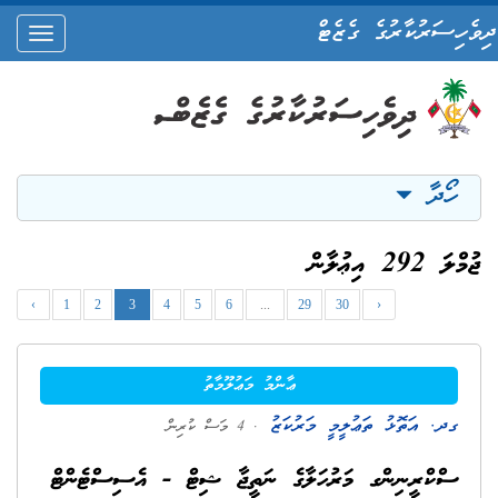
ދިވެހިސަރުކާރުގެ ގެޒެޓް
oggle
ation
ހޯދާ
ޖުމްލަ 292 އިޢުލާން
‹
1
2
3
4
5
6
...
29
30
›
ޢާންމު މަޢުލޫމާތު
ގދ. އަތޮޅު ތަޢުލީމީ މަރުކަޒު
. 4 މަސް ކުރިން
ސްކްރީނިންގ މަރުހަލާގެ ނަތީޖާ ޝިޓް - އެސިސްޓެންޓް