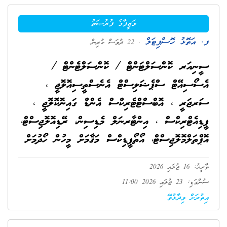
ވަޒީފާގެ ފުރުޞަތު
ފ. އަތޮޅު ހޮސްޕިޓަލް
. 22 ދުވަސް ކުރިން
ސީނިއަރ ކޮންސަލްޓަންޓް / ކޮންސަލްޓެންޓް /
އެސޯސިއޭޓް ސްޕެޝަލިސްޓް އެނެސްތީސިއޮލޮޖީ ،
ސަރޖަރީ ، އޮބްސްޓްޓެރިކްސް އެންޑް ގައިނޮކޮލޮޖީ ،
ޕީޑިއެޓްރިކްސް ، އިންޓާރނަލް މެޑިސިން، ރޭޑިއޮލޮޖިސްޓް،
އޮޕްތަލްމޮލޮޖިސްޓް، އޯތޯޕީޑިކްސް މަޤާމަށް މީހުން ހޯދުމަށް
ތާރީޚު: 16 ޖުލައި 2026
ސުންގަޑި: 23 ޖުލައި 2026 11:00
އިތުރަށް ވިދާޅުވޭ