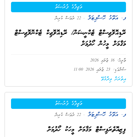
ވަޒީފާގެ ފުރުޞަތު
ފ. އަތޮޅު ހޮސްޕިޓަލް
. 22 ދުވަސް ކުރިން
ރޭޑިއޮލޮޖިސްޓް ޓެކްނީޝަން/ ރޭޑިއޮލޮޖިކް ޓެކްނޮލޮޖިސްޓް
މަޤާމަށް މީހުން ހޯދުމަށް
ތާރީޚު: 16 ޖުލައި 2026
ސުންގަޑި: 23 ޖުލައި 2026 11:00
އިތުރަށް ވިދާޅުވޭ
ވަޒީފާގެ ފުރުޞަތު
ފ. އަތޮޅު ހޮސްޕިޓަލް
. 22 ދުވަސް ކުރިން
ފިޒިއޮތެރަޕިސްޓް މަޤާމަށް މީހަކު ހޯދުމަށް