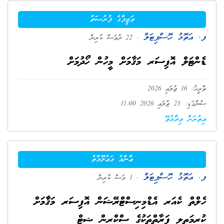
ވަޒީފާގެ ފުރުޞަތު
ފ. އަތޮޅު ހޮސްޕިޓަލް
. 22 ދުވަސް ކުރިން
ޑެންޓަލް އޮފިސަރ މަޤާމަށް މީހުން ހޯދުމަށް
ތާރީޚު: 16 ޖުލައި 2026
ސުންގަޑި: 23 ޖުލައި 2026 11:00
އިތުރަށް ވިދާޅުވޭ
ޢާންމު މަޢުލޫމާތު
ފ. އަތޮޅު ހޮސްޕިޓަލް
. 1 މަސް ކުރިން
ހެލްތް ކެއަރ އެޑްމިނިސްޓްރޭޝަން އޮފިސަރ މަޤާާމަށް
ކުރިމަތިލީ ފަރާތްތަކުގެ ސްކްރީން ޝީޓް