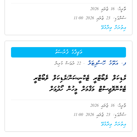
ތާރީޚު: 16 ޖުލައި 2026
ސުންގަޑި: 23 ޖުލައި 2026 11:00
އިތުރަށް ވިދާޅުވޭ
ވަޒީފާގެ ފުރުޞަތު
ފ. އަތޮޅު ހޮސްޕިޓަލް
. 22 ދުވަސް ކުރިން
މެޑިކަލް ލެބޯޓްރީ ޓެކްނީޝަން/މެޑިކަލް ލެބޯޓްރީ
ޓެކްނޮލޮޖިސްޓް މަޤާމަށް މީހުން ހޯދުމަށް
ތާރީޚު: 16 ޖުލައި 2026
ސުންގަޑި: 23 ޖުލައި 2026 11:00
އިތުރަށް ވިދާޅުވޭ