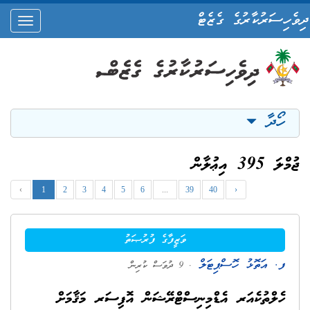
ދިވެހިސަރުކާރުގެ ގެޒެޓް
oggle
ation
ހޯދާ
ޖުމްލަ 395 އިޢުލާން
‹
1
2
3
4
5
6
...
39
40
›
ވަޒީފާގެ ފުރުޞަތު
ފ. އަތޮޅު ހޮސްޕިޓަލް
. 9 ދުވަސް ކުރިން
ހެލްތުކެއަރ އެޑްމިނިސްޓްރޭޝަން އޮފިސަރ މަޤާމަށް