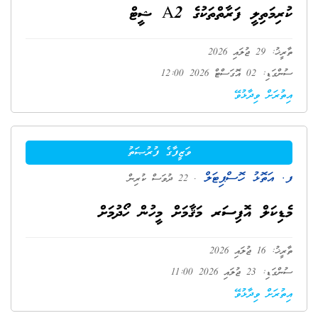
ކުރިމަތިލީ ފަރާތްތަކުގެ A2 ޝީޓް
ތާރީޚު: 29 ޖުލައި 2026
ސުންގަޑި: 02 އޮގަސްޓް 2026 12:00
އިތުރަށް ވިދާޅުވޭ
ވަޒީފާގެ ފުރުޞަތު
ފ. އަތޮޅު ހޮސްޕިޓަލް
. 22 ދުވަސް ކުރިން
މެޑިކަލް އޮފިސަރ މަޤާމަށް މީހުން ހޯދުމަށް
ތާރީޚު: 16 ޖުލައި 2026
ސުންގަޑި: 23 ޖުލައި 2026 11:00
އިތުރަށް ވިދާޅުވޭ