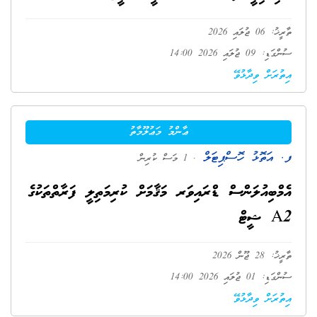
ތާރީޚު: 06 ޖުލައި 2026
ސުންގަޑި: 09 ޖުލައި 2026 14:00
އިތުރަށް ވިދާޅުވޭ
ޢާންމު މަޢުލޫމާތު
ފ. އަތޮޅު ހޮސްޕިޓަލް
. 1 މަސް ކުރިން
އެމްބިއުލަންސް ޑްރައިވަރ މަޤާމަށް ކުރިމަތިލީ ފަރާތްތަކުގެ
A2 ޝީޓް
ތާރީޚު: 28 ޖޫން 2026
ސުންގަޑި: 01 ޖުލައި 2026 14:00
އިތުރަށް ވިދާޅުވޭ