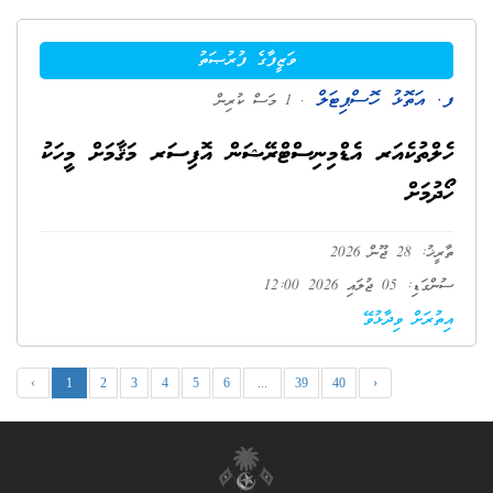
ވަޒީފާގެ ފުރުޞަތު
ފ. އަތޮޅު ހޮސްޕިޓަލް
. 1 މަސް ކުރިން
ހެލްތުކެއަރ އެޑްމިނިސްޓްރޭޝަން އޮފިސަރ މަޤާމަށް މީހަކު
ހޯދުމަށް
ތާރީޚު: 28 ޖޫން 2026
ސުންގަޑި: 05 ޖުލައި 2026 12:00
އިތުރަށް ވިދާޅުވޭ
‹
1
2
3
4
5
6
...
39
40
›