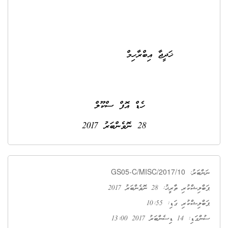
ީޖާ އިބްރާހިމް
ޑް އޮފް ސްކޫލް
28 ނޮވެންބަރު 2017
GS05-C/MISC/2017/10
ބަރު:
ކުރި ތާރީޚު: 28 ނޮވެންބަރު 2017
ޝްކުރި ގަޑި: 10:55
ިސެންބަރު 2017 13:00