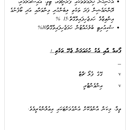
އެހެނިހެން ޚިދްމަތްތަކާއި ފަރުނީޗަރ، ޓީވީ، އައިސްއަލަމާރި،
ދޮންނަމެޝިން ފަދަ ތަކެތި ލިބެންހުރި މިންވަރާއި އަދި ބޯފެނުގެ
އިންތިޒާމް ހަމޖެހިފައިވާގޮތް.15 %
ސެކިއުރިޓީ ބެލެހެއްޓުން ހަމަޖެހިފައިވާގޮތް10%
 އާއި އެކު ހުށައަޅަން ޖެހޭ ތަކެތި :
 މިކަން އާންމުކޮށް އެންގުމަށްޓަކައި އިޢުލާންކުރީމެވެ.