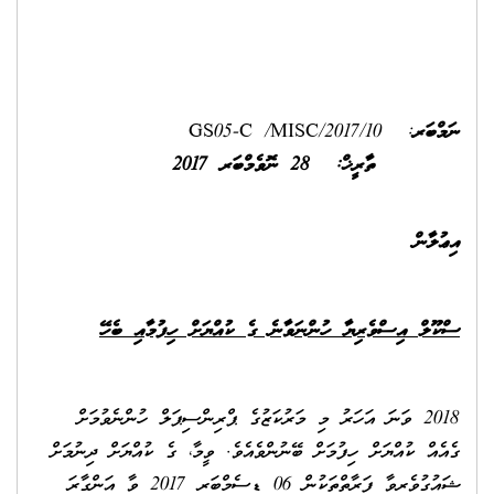
ަރ
: GS05-C /MISC/2017/10
ތާރީޚް:
28
ނޮވެމްބަރ 2017
ާން
ް އިސްވެރިޔާ ހުންނަވާނެ ގެ ކުއްޔަށް ހިފުމާއި ބެހޭ
2018 ވަނަ އަހަރު މި މަރުކަޒުގެ ޕްރިންސިޕަލް ހުންނެވުމަށް
ް ކުއްޔަށް ހިފުމަށް ބޭނުންވެއެވެ. ވީމާ، ގެ ކުއްޔަށް ދިނުމަށް
ޝައުގުވެރިވާ ފަރާތްތަކުން 06 ޑިސެމްބަރ 2017 ވާ އަންގާރަ