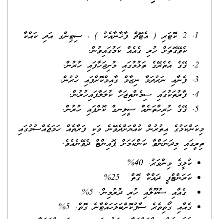
2 ކޮޓަރި ( އެޓޭޗް ފާޚާނާއެކު ) ، ސިޓިންގ އަދި ކައްކާ
ކެވޭގޮތަށް ހުރި ގެއެއް ކަމުގައިވުން.
ގޭގެ އެތެރޭގެ ތަޅުމުގައި މުށިޖަހާފައި ހުރުން.
ފެނާއި ނަރުދަމާ ނިޒާމް ގާއިމްކޮށްފައި ހުރުން.
ފާރުތަކުގައި ސިމެންތިޖަހާ ކުލަލާފައިހުރުން.
ގޭގެ ހުރިހާތަނެއް ސީލިނގް ކޮށްފައި ހުރުން.
ްކަމުގެ އިތުރުން ކުއްޔަށްދެވޭނެ ވަކި ފަރާތެއް ހަމަޖެއްސުމުގައި
ައި މިދަނަންވާ ކަންކަމަށް ޕޮއިންޓް ދެވޭނެއެވެ.
ކުލީގެ މިންވަރު. 40%
ކަރަންޓްފީ ދައްކާ ގޮތް 25%
ގެއާއި ސުކޫލާއި ހުރި ދުރުމިން. 5%
ގެއާއި ގޯތިތެރެ ސާފުކޮށްބަލަހައްޓާނެ ގޮތް. 5%