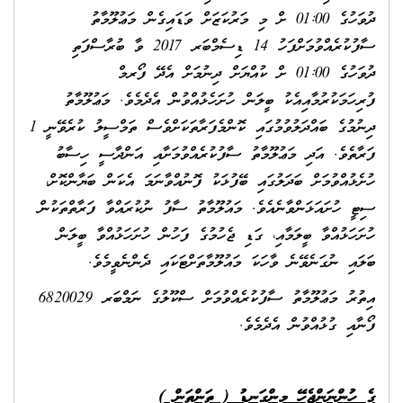
ދުވަހުގެ 01:00 ށް މި މަރުކަޒަށް ވަޑައިގެން މަޢުލޫމާތު
ސާފުކުރެއްވުމަށްފަހު 14 ޑިސެމްބަރ 2017 ވާ ބުރާސްފަތި
ދުވަހުގެ 01:00 ށް ކުއްޔަށް ދިނުމަށް އެދޭ ފޯރމް
ަމަކުރުމާއިއެކު ބީލަން ހުށަހެޅުއްވުން އެދެމެވެ. މަޢުލޫމާތު
ދިނުމުގެ ބައްދަލުވުމުގައި ކޮންމެފަރާތަކަށްވެސް ތަމްސީލު ކުރެވޭނީ 1
ެވެ. އަދި މަޢުލޫމާތު ސާފުކުރެއްވުމަށާއި އަންދާސީ ހިސާބު
ުއްވުމަށް ބަދަލުގައި ބޭފުޅަކު ފޮނުއްވާނަމަ އެކަން ބަޔާންކޮށް،
ހުށައަޅަންވާނެއެވެ. މައުލޫމާތު ސާފު ނުކުރައްވާ ފަރާތްތަކުން
ަޅުއްވާ ބީލަމާއި، ގަޑި ޖެހުމުގެ ފަހުން ހުށަހަޅުއްވާ ބީލަން
ި ނުގަނެވޭނެ ވާހަކަ މައުލޫމާތަށްޓަކައި ދެންނެވީމެވެ.
އިތުރު މަޢުލޫމާތު ސާފުކުރެއްވުމަށް ސްކޫލުގެ ނަމްބަރ 6820029
ި ގުޅުއްވުން އެދެމެވެ.
ުންނަންޖެހޭ މިންގަނޑު ( ތަންތަން )