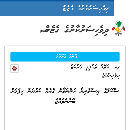
ދިވެހިސަރުކާރުގެ ގެޒެޓް
ޢާންމު މަޢުލޫމާތު
އަތޮޅު ތަޢުލީމީ މަރުކަޒު
ހިރާއްޖެ
ޫލުގެ އިސްވެރިޔާ ހުންނަވާނެ ގެއެއް ކުއްޔަން ހިފުމަށް
ބޭނުންވެއްޖެ