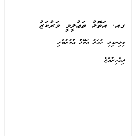
. އަތޮޅު ތަޢުލީމީ މަރުކަޒު
ނގިލި، ހުވަދު އަތޮޅު އުތުރުބުރި
ެހިރާއްޖެ