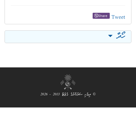
Tw
Share
ދާ
© ދިވެހި ސަރުކާރުގެ ގެޒެޓް 2013 - 2026