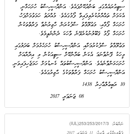
ސިޓީއުރައެއްގައި ބަންދުކޮށްފައެވެ. އަންދާސީހިސާބު ހުށަހަޅާނީ
އެކަމަށް ތައްޔާރުކުރެވިފައިވާ ފޯމުގައެވެ. މުއްދަތު ހަމަވުމަށްފަހު،
ހުށަހަޅާ ފޯމާއި، މަޢުލޫމާތު ސާފުކުރަން ހާޒިރުނުވާ ފަރާތްތަކުން
ހުށަހަޅާ ފޯމު ޤަބޫލުނުކުރެވޭނެ ވާހަކަ ދެންނެވީމެވެ.
މަޢުލޫމާތު ސާފުކުރުމަށާއި އަންދާސީހިސާބު ހުށަހެޅުމަށް ބަދަލުގައި
މީހަކު ފޮނުވާނަމަ އެކަން ބަޔާންކޮށް ސިޓީއަކުން މި އިދާރާއަށް
ހުށަހަޅަންވާނެއެވެ. އަންދާސީހިސާބުތައް ކެނޑުމަށް ހަމަޖެހިފައިވަނީ
އަންދާސީހިސާބު ހުށަހަޅާ ފަރާތްތަކުގެ ޙާޒިރުގައެވެ.
10 ރަބީޢުލްޢާޚިރު 1438
08 ޖަނަވަރީ 2017
(IUL)253/253/2017/3
ނަންބަރު:
ޕަބްލިޝްކުރި ތާރީޚު: 11 ޖަނަވަރީ 2017