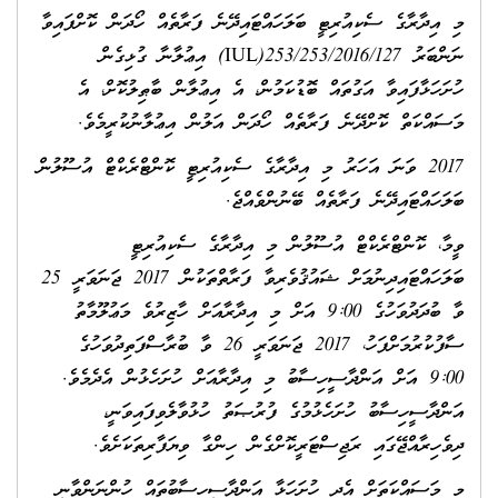
މި އިދާރާގެ ސެކިއުރިޓީ ބަލަހައްޓައިދޭނެ ފަރާތެއް ހޯދަން ކޮށްފައިވާ
ނަންބަރު
(IUL)253/253/2016/127
އިޢުލާނާ ގުޅިގެން
ހުށަހަޅާފައިވާ އަގުތައް ބޮޑުކަމުން، އެ އިޢުލާން ބާޠިލުކޮށް، އެ
މަސައްކަތް ކޮށްދޭނެ ފަރާތެއް ހޯދަން އަލުން އިޢުލާނުކުރީމެވެ.
2017 ވަނަ އަހަރު މި އިދާރާގެ ސެކިއުރިޓީ ކޮންޓްރެކްޓް އުސޫލުން
ބަލަހައްޓައިދޭނެ ފަރާތެއް ބޭނުންވެއްޖެ.
ވީމާ، ކޮންޓްރެކްޓް އުސޫލުން މި އިދާރާގެ ސެކިއުރިޓީ
ބަލަހައްޓައިދިނުމަށް ޝައުޤުވެރިވާ ފަރާތްތަކުން 2017 ޖަނަވަރީ 25
ވާ ބުދަދުވަހުގެ 9:00 އަށް މި އިދާރާއަށް ހާޒިރުވެ މަޢުލޫމާތު
ސާފުކުރުމަށްފަހު، 2017 ޖަނަވަރީ 26 ވާ ބުރާސްފަތިދުވަހުގެ
9:00 އަށް އަންދާސީހިސާބު މި އިދާރާއަށް ހުށަހެޅުން އެދެމެވެ.
އަންދާސީހިސާބު ހުށަހެޅުމުގެ ފުރުޞަތު ހުޅުވާލެވިފައިވަނީ،
ދިވެހިރާއްޖޭގައި ރަޖިސްޓަރީކޮށްގެން ހިންގާ ވިޔަފާރިތަކަށެވެ.
މި މަސައްކަތަށް އެދި ހުށަހަޅާ އަންދާސީހިސާބުތައް ހުންނަންވާނީ