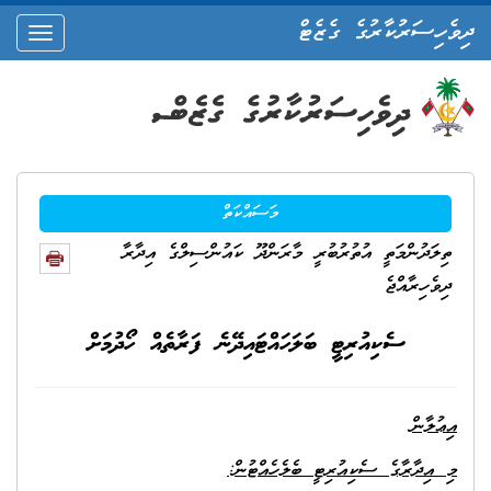
ދިވެހިސަރުކާރުގެ ގެޒެޓް
oggle
ation
މަސައްކަތް
ތިލަދުންމަތީ އުތުރުބުރީ މާރަންދޫ ކައުންސިލްގެ އިދާރާ
ދިވެހިރާއްޖެ
ސެކިއުރިޓީ ބަލަހައްޓައިދޭނެ ފަރާތެއް ހޯދުމަށް
އިޢުލާން
މި އިދާރާގެ ސެކިއުރިޓީ ބެލެހެއްޓުން: