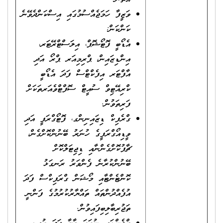
ވަޒީފާ ހަމަޖެއްސުމުގައި އިސްކަންދެވޭނެ
ކަންކަން:
އެޑޯބީ ފޮޓޯޝޮޕް، އިލަސްޓްރޭޓަރ،
އިންޑިޒައިން، ޕްރިމިއަރ ޕްރޯ އަދި
އާފްޓަރ އިފެކްޓްސް ފަދަ އެޑޯބީ
ކްރިއޭޓިވް ސުއީޓް ސޮފްޓްވެއަރތަކަށް
ފަރިތަވުން.
ގްރެފިކް ޑިޒައިނިންގ، ފޮޓޯގްރަފީ އަދި
ވީޑިއޯގްރަފީގެ ހުނަރު ބޭނުންކޮށްގެން،
ޗާޕުކޮށްގެންނާއި ޑިޖިޓަލްކޮށް
ބޭނުންކުރާނެ ފެންވަރު ރަނގަޅު
ކޮންޓެންޓާއި މޯޝަން ގްރަފިކްސް ފަދަ
އުފެއްދުންތައް ތައްޔާރުކުރުމުގެ ފަންނީ
ތަޖުރިބާލިބިފައިވުން.