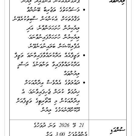
ލިޔުންތައް
ޕްރޮގްރާމެއްކަން އަންގައިދޭ ލިޔުން
މަސައްކަތުގެ ތަޖުރިބާ ބޭނުންވާ
މަޤާމުތަކަށް، އެކަންކަން ސާބިތުކުރެވޭނެ
ލިޔެކިޔުން ހުށަހަޅަންވާނެ. އަދި
ލިޔެކިޔުން ހުށަހަޅާފައިނުވާނަމަ،
އެޕްލިކޭޝަން ބަލައިނުގަނެވޭނެ.
ވަޒީފާއެއް އަދާކުރައްވާފައިވާނަމަ ވަޒީފާ
އަދާކުރައްވާފައިވާ ތަންތަނުގެ ރަސްމީ
ލިޔުންތައް
ދަޢުލަތުގެ އެއްވެސް އިދާރާއަކަށް
ޚިދުމަތް ކުރަން ޖެހިފައިވާނަމަ، އެ
އިދާރާއަކުން މި އޮތޯރިޓީގެ ވަޒީފާއަށް
ދޫކޮށްދޭނެކަމުގެ ލިޔުން
21 މޭ 2026 ވަނަ ދުވަހުގެ
ސުންގަޑި
މެންދުރުފަހު 3:00 އަށް