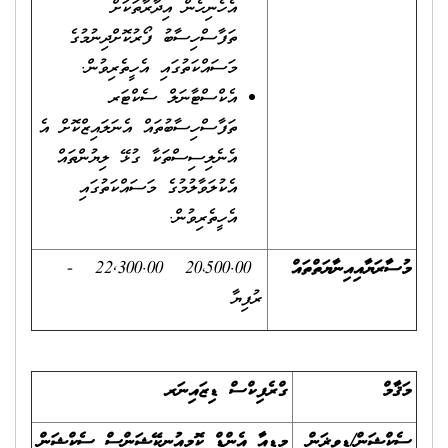
އެހެނިހެން އިދާރާތަކަށް
ތަފާސްހިސާބު ފޯރުކޮށްދިނުމުގެ
މަސައްކަތުގައި އެހީތެރިވުން.
އެކްސްޓާނަލް ސެކްޓަރ
ތަފާސްހިސާބުތައް އެނަލައިޒްކޮށް އެ
އެނެލިސިސްތަކާ ގުޅޭ ލިޔުންތައް
އެކުލަވާލުމުގެ މަސައްކަތުގައި
އެހީތެރިވުން.
މުސާރަޔާއި
އިނާޔަތްތައް
20،500.00 22,300.00 -
ރުފިޔާ
މަޤާމް
ގްރެފިކްސް ޑިޒައިނަރ
ސެކްޝަން/ޑިވިޜަން
މީޑިއާ އެންޑް ކޮމިއުނިކޭޝަންސް ސެކްޝަން