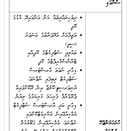
ސުންގަޑި
ދިވެހިރައްޔިތެއް ކަން އަންގައިދޭ ކާޑުގެ
ކޮޕީ
ވަޒީފާއަށް އެދޭފަރާތުގެ ވަނަވަރު
(ސީވީ)
ތައުލީމީ ސެޓްފިކެޓްގެ ކޮޕީއާއި
ޓްރާންސްކްރިޕްޓްގެ ކޮޕީ
ޑިގްރީ ނުވަތަ މާރސްޓަރސް
ސެޓްފިކެޓް ލިބިފައި ނުވާނަމަ،
ޔުނިވަރސިޓީ/ކޮލެޖް އިން ދޫކޮށްފައިވާ
ޕްރޮގްރާމް ފުރިހަމަ ކުރިކަމުގެ ލިޔުން
ޑިގްރީ އަދި މާރސްޓަރސް ސެޓްފިކެޓް
އެމްކިއުއޭއިން އެކްރިޑެޓްކޮށްފައި
ހުށަހަޅަންޖެހޭ
ނުވާނަމަ، އެމްކިއުއޭއިން ގަބޫލުކުރާ