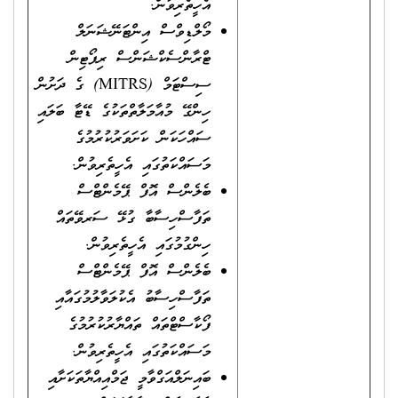
އެހީތެރިވުން.
މޯލްޑިވްސް އިންޓަނޭޝަނަލް
ޓްރާންސެކްޝަންސް ރިޕޯޓިން
ސިސްޓަމް (MITRS) ގެ ދަށުން
ހިންގޭ މުއާމަލާތްތަކުގެ ޑޭޓާ ބަލައި
ސައްހަކަން ކަށަވަރުކުރުމުގެ
މަސައްކަތުގައި އެހީތެރިވުން.
ބެލެންސް އޮފް ޕޭމެންޓްސް
ތަފާސްހިސާބާ ގުޅޭ ސަރވޭތައް
ހިންގުމުގައި އެހީތެރިވުން.
ބެލެންސް އޮފް ޕޭމެންޓްސް
ތަފާސްހިސާބު އެކުލަވާލުމުގައާއި
ފޯކާސްޓްތައް ތައްޔާރުކުރުމުގެ
މަސައްކަތުގައި އެހީތެރިވުން.
ބައިނަލްއަގްވާމީ ޖަމްއިއްޔާތަކަށާއި