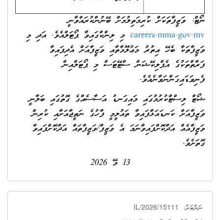
ނޯޓް: ވަޒީފާތަކަށް ކުރިމަތިލުމަށް ބޭނުންކުރައްވާނީ
careers.mma.gov.mv
މި ލިންކްގައިވާ ޕޯޓަލްއެވެ. އަދި މި
ވަޒީފާތަކާ ބެހޭ އިތުރު މަޢުލޫމާތާއި ވަޒީފާއަށް އެދިފައިވާ
ފަރާތްތަކުގެ އެޕްލިކޭޝަން ސްޓޭޓަސް މި ޕޯޓަލްއިން
ފެނިވަޑައިގަންނަވާނެއެވެ.
ޝޯޓް ލިސްޓްކުރުމުގައި މައިގަނޑު އަސާސެއްގެ ގޮތުގައި ބަލާނީ
ވަޒީފާއަށް ކަނޑައަޅާފައިވާ ތައުލީމީ ފާހުގެ ނަތީޖާއަށާއި ކުރިން
ވަޒީފާއެއް އަދާކޮށްފައިވާނަމަ އެ ވަޒީފާ/ވަޒީފާތައް އަދާކޮށްފައިވާ
ގޮތަށެވެ.
13 މޭ 2026
IL/2026/15111
ނަންބަރު: