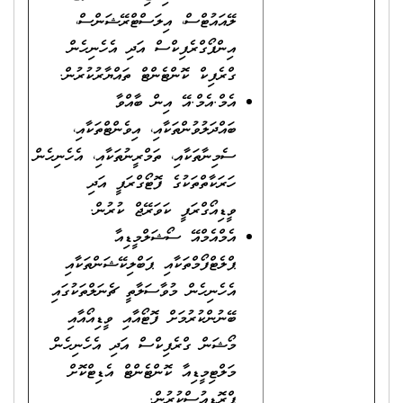
ލޭއައުޓްސް، އިލަސްޓްރޭޝަންސް،
އިންފޯގްރެފިކްސް އަދި އެހެނިހެން
ގްރެފިކް ކޮންޓެންޓް ތައްޔާރުކުރުން.
އެމް.އެމް.އޭ އިން ބާއްވާ
ބައްދަލުވުންތަކާއި، އިވެންޓްތަކާއި،
ސެމިނާތަކާއި، ތަމްރީނުތަކާއި، އެހެނިހެން
ހަރަކާތްތަކުގެ ފޮޓޯގްރަފީ އަދި
ވީޑިއޯގްރަފީ ކަވަރޭޖް ކުރުން.
އެމްއެމްއޭ ސޯޝަލްމީޑިއާ
ޕްލެޓްފޯމްތަކާއި ޕަބްލިކޭޝަންތަކާއި
އެހެނިހެން މުވާސަލާތީ ޗެނަލްތަކުގައި
ބޭނުންކުރުމަށް ފޮޓޯއާއި ވީޑިއޯއާއި
މޯޝަން ގްރެފިކްސް އަދި އެހެނިހެން
މަލްޓިމީޑިއާ ކޮންޓެންޓް އެޑިޓްކޮށް
ޕްރޮޑިއުސްކުރުން.