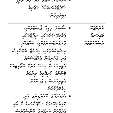
ބްލެންޑަރ ނުވަތަ މާޔާ ފަދަ ތުރީޑީ
ސޮފްޓްވެއަރތަކުގެ ތަޖްރިބާ
ލިބިފައިވުން.
ކުރަންޖެހޭ
ސޯޝަލް މީޑިއާ ޕޯސްޓްތަކާއި،
މައިގަނޑު
ޕަބްލިކޭޝަންތަކާއި، ރިޕޯޓްތަކާއި،
މަސައްކަތްތައް
ޕްރެޒެންޓޭޝަންތަކާއި، ބެނާތަކާއި،
އިޝްތިހާރުތަކާއި، އިވެންޓް ބްރޭންޑިންގ
އަދި އެހެނިހެން ޕްރޮމޯޝަނަލް
މެޓީރިއަލްސް ހިމެނޭ ގޮތަށް އޮތޯރިޓީއަށް
ބޭނުންވާ ކްރިއޭޓިވް ވިޜުއަލް
މެޓީރިއަލްސް ޑިޒައިންކޮށް
ޑިވެލޮޕްކުރުން.
އެމްއެމްއޭގެ ބްރޭންޑިންގ އަދި
ކޮމިއުނިކޭޝަން ސްޓޭންޑަރޑްސް އާއި
އެއްގޮތަށް ކްރިއޭޓިވް ކޮންސެޕްޓްސް،