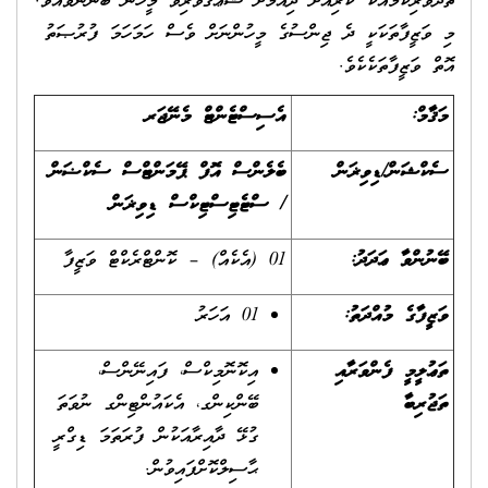
ތެދުވެރިކަމާއެކު ކުރިއަށް ދިއުމަށް ޝަޢުޤުވެރިވާ މީހުން ބޭނުންވެއެވެ.
މި ވަޒީފާތަކަކީ ދެ ޖިންސުގެ މީހުންނަށް ވެސް ހަމަހަމަ ފުރުޞަތު
އޮތް ވަޒީފާތަކެކެވެ.
މަޤާމް:
އެސިސްޓެންޓް މެނޭޖަރ
ސެކްޝަން/ޑިވިޜަން
ބެލެންސް އޮފް ޕޭމަންޓްސް ސެކްޟަން
/ ސްޓެޓިސްޓިކްސް ޑިވިޜަން
ބޭނުންވާ ޢަދަދު:
01 (އެކެއް) – ކޮންޓްރެކްޓް ވަޒީފާ
ވަޒީފާގެ މުއްދަތު:
01 އަހަރު
ތަޢުލީމީ ފެންވަރާއި
އިކޮނޮމިކްސް، ފައިނޭންސް،
ތަޖުރިބާ
ބޭންކިންގ، އެކައުންޓިންގ ނުވަތަ
ގުޅޭ ދާއިރާއަކުން ފުރަތަމަ ޑިގްރީ
ޙާސިލްކޮށްފައިވުން.