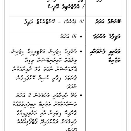
/ އެގްޒެކެޓިވް އޮފީސް
ބޭނުންވާ ޢަދަދު
01 (އެކެއް) – ކޮންޓްރެކްޓް ވަޒީފާ
ވަޒީފާގެ މުއްދަތު:
01 އަހަރު
ތަޢުލީމީ ފެންވަރާއި
ގްރެފިކް ޑިޒައިން، މަލްޓިމީޑިއާ ޑިޒައިން،
ތަޖްރިބާ
ވިޜުއަލް ކޮމިޔުނިކޭޝަން، މީޑިއާ
ޕްރޮޑަކްޝަން ނުވަތަ ގުޅޭ ދާއިރާއަކުން
ފުރަތަމަ ޑީގްރީ ހާސިލް ކޮށްފައިވުން
ނުވަތަ؛
ގުޅޭ ދާއިރާގައި މަދުވެގެން 2 އަހަރު
މަސައްކަތްކޮށް ތަޖްރިބާ ލިބިފައިވުމާއެކު
ގްރެފިކް ޑިޒައިން އާއި މަލްޓިމީޑިއާގެ
ގާބިލްކަން ދައްކުވައިދޭ ޕޯޓްފޯލިއޯއެއް
އޮތުން.