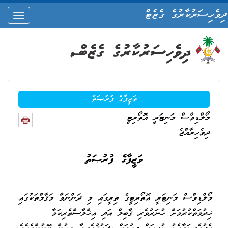
ދިވެހިސަރުކާރުގެ ގެޒެޓް
oggle
ation
ވަޒީފާގެ ފުރުޞަތު
މޯލްޑިވްސް މަނިޓަރީ އޮތޯރިޓީ
ދިވެހިރާއްޖެ
ވަޒީފާގެ ފުރުޞަތު
މޯލްޑިވްސް މަނިޓަރީ އޮތޯރިޓީގެ ތިރީގައި މި ދަންނަވާ މަޤާމްތަކުގައި
ޚިދުމަތްކުރުމަށް ހުނަރުވެރި ޤާބިލް އަދި އިޚްލާސްތެރިކަމާ