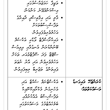
ވަޒީފާ ހަމަޖެއްސުމުގައި
އިސްކަންދެވޭނެ ކަންކަން:
މާލީ އަދި އިޤްތިސާދީ ދާއިރާގެ
ތަފާސްހިސާބުތަކަށް
އަހުލުވެރިވެފައިވުން.
މައިކްރޯސްފްޓް ވޯޑާއި އެކްސެލް
ބޭނުންކުރަން އެނގުމާއި އީވިއުސް،
ސްޓޭޓާ ފަދަ ސޮފްޓްވެއަރ ތަކަށް
އަހުލުވެރިވުން އަދި އާރު ނުވަތަ
ޕައިތަންގެ ތަޖުރިބާ ލިބިފައިވުން.
ކުރަންޖެހޭ މައިގަނޑު
އެކްސްޓާނަލް ސެކްޓާ އަދި
މަސައްކަތްތައް:
އެހެނިހެން މެކްރޯއިކޮނޮމިކް
ތަފާސްހިސާބު އެއްކުރުމާއި
ބެލެހެއްޓުމުގެ މަސައްކަތުގައި