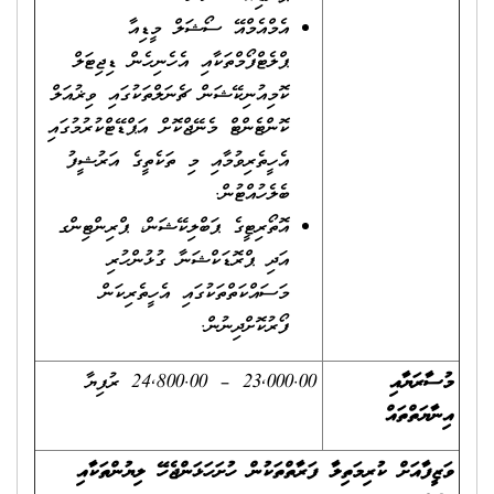
އެމްއެމްއޭ ސޯޝަލް މީޑިއާ
ޕްލެޓްފޯމްތަކާއި އެހެނިހެން ޑިޖިޓަލް
ކޮމިއުނިކޭޝަން ޗެނަލްތަކުގައި ވިޜުއަލް
ކޮންޓެންޓް މެނޭޖްކޮށް އަޕްޑޭޓްކުރުމުގައި
އެހީތެރިވުމާއި މި ތަކެތީގެ އަރުޝީފު
ބެލެހުއްޓުން.
އޮތޯރިޓީގެ ޕަބްލިކޭޝަން، ޕްރިންޓިންގ
އަދި ޕްރޮޑަކްޝަނާ ގުޅުންހުރި
މަސައްކަތްތަކުގައި އެހީތެރިކަން
ފޯރުކޮށްދިނުން.
މުސާރަޔާއި
23,000.00 – 24,800.00 ރުފިޔާ
އިނާޔަތްތައް
ވަޒީފާއަށް ކުރިމަތިލާ ފަރާތްތަކުން ހުށަހަޅަންޖެހޭ ލިޔުންތަކާއި