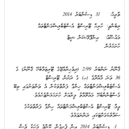
ތާރީޚު: 31 ޑިސެންބަރު 2014
ލިބެންވީ: ހުރިހާ ޓޫރިސްޓް އެސްޓެބްލިޝްމަންޓްތައް
މައުޟޫއު: އިންފޮމޭޝަން ޝީޓް
ހުށަހެޅުން
ޤާނޫނު ނަންބަރު 2/99 (ދިވެހިރާއްޖޭގެ ޓޫރިޒަމާބެހޭ ޤާނޫނު) ގެ
36 ވަނަ މާއްދާގެ (ހ) ގެ ދަށުން، ޓޫރިސްޓް
އެސްޓެބްލިޝްމަންޓްތައް ހިންގާ ފަރާތްތަކުން އެ ތަންތަނުގައި ތިބޭ
ގެސްޓުންނާބެހޭ މައުލޫމާތު މީރާއަށް ހުށަހަޅަންޖެހެއެވެ.
ވީމާ، ޓޫރިސްޓް އެސްޓެބްލިޝްމަންޓްތައް ހިންގާ ފަރާތްތަކުގެ
ސަމާލުކަމަށްޓަކައި ދަންނަވަމެވެ.
ޑިސެންބަރު 2014 އިން ފެށިގެން، ކޮންމެ މަހަކު ވެސް،