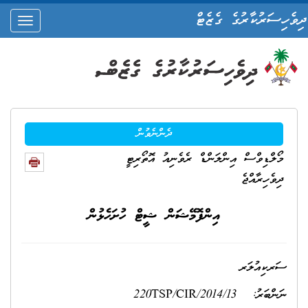
ދިވެހިސަރުކާރުގެ ގެޒެޓް
oggle
ation
ދެންނެވުން
މޯލްޑިވްސް އިންލަންޑް ރެވެނިއު އޮތޯރިޓީ
ދިވެހިރާއްޖެ
އިންފޮމޭޝަން ޝީޓް ހުށަހެޅުން
ސަރކިއުލަރ
ނަންބަރު: 220TSP/CIR/2014/13