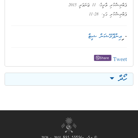
ޕަބްލިޝްކުރި ތާރީޚު: 11 ޖަނަވަރީ 2015
ޕަބްލިޝްކުރި ގަޑި: 11:28
-
ިއިންފޮމޭޝަން ޝީޓް
Tweet
Share
ހޯދާ
© ދިވެހި ސަރުކާރުގެ ގެޒެޓް 2013 - 2026