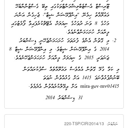
ޓޫރިސްޓް އެސްޓެބްލިޝްމަންޓްތަކުގައި ތިބޭ ގެސްޓުންނާބެހޭ
މައުލޫމާތު ހިމެނޭ "އިންފޮމޭޝަން ޝީޓް"، ޖެހިގެން އަންނަ
މަހުގެ 8 ވަނަ ދުވަހުގެ ނިޔަލަށް، އެޓޭޗްކުރެފައިވާ ފޯމެޓުގައި
މީރާއަށް ހުށަހަޅަންވާނެއެވެ.
މި ގޮތުން އެންމެ ފުރަތަމަ ހުށަހަޅަންޖެހޭނީ ޑިސެންބަރު
2014 ގެ އިންފޮމޭޝަން ޝީޓެވެ. މި އިންފޮމޭޝަން ޝީޓް 8
ޖަނަވަރީ 2015 ގެ ނިޔަލަށް މީރާއަށް ހުށަހަޅަންޖެހޭނެއެވެ.
މި ކަމާ ގުޅޭ ގޮތުން އެއްވެސް މައުލޫމާތެއް ސާފުކުރައްވަން
ބޭނުންފުޅުވާނަމަ 1415 އަށް ގުޅުއްވުން ނުވަތަ
1415@mira.gov.mv
އަށް އީމޭލްކުރެއްވުން އެދެމެވެ.
31 ޑިސެންބަރު 2014
220-TSP/CIR/2014/13
ނަންބަރު: