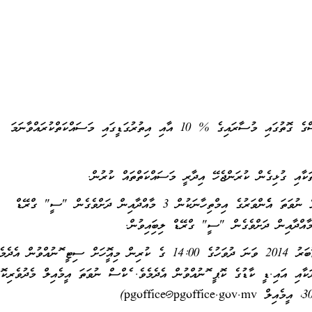
މި މަޤާމަށް ލީގަލް ސަޕޯޓް އެލަވަންސްގެ ގޮތުގައި މުސާރައިގެ % 10 އާއި އިތުރުގަޑީގައި މަސައްކަތްކުރައްވާނަމަ
އި ގުޅިގެން ކުރަންޖެހޭ އިދާރީ މަސައްކަތްތައް ކުރުން.
ލަންޑަން ޖީ.ސީ.އީ. އޭ ލެވެލް ނުވަތަ އެފެންވަރުގެ އިމްތިހާނަކުން 3 މާއްދާއިން ދަށްވެގެން "ސީ" ގްރޭޑް
ާއްދާއިން ދަށްވެގެން "ސީ" ގްރޭޑް ލިބިފައިވުން.
ވީމާ، މި މަޤާމަށް އެދިވަޑައިގަންނަވާ ފަރާތްތަކުން 09 އޮކްޓޫބަރު 2014 ވަނަ ދުވަހުގެ 14:00 ގެ ކުރިން މިއޮފީހަށް ސިޓީ ފޮނުއްވުން އ
ަކާއި އައި.ޑީ ކާޑުގެ ކޮޕީ ފޮނުއްވުން އެދެމެވެ. ފެކްސް ނުވަތަ އީމެއިލް މެދުވެރިކޮށް
)
pgoffice@pgoffice.gov.mv