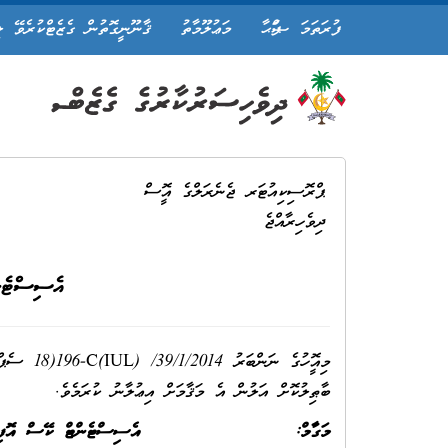
ފުރަތަމަ ޞަފްޙާ
މަޢުލޫމާތު
ޤާނޫނީގޮތުން ގެޒެޓްކުރެވޭ ލ
ޕްރޮސިކިއުޓަރ ޖެނެރަލްގެ އޮފީސް
ދިވެހިރާއްޖެ
އެސިސްޓެނ
ބާޠިލުކޮށް އަލުން އެ މަޤާމަށް އިޢުލާނު ކުރަމެވެ.
މަގާމް:
އެސިސްޓެންޓް ކޭސް އޮ