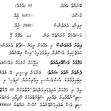
ބޭނުންވާ ޢަދަދު: 01 (އެކެއް)
މުސާރަ: -/6185 ރުފިޔާ
ލިވިންގ އެލަވެންސް: -/2000 ރުފިޔާ
މަސައްކަތް ކުރަންޖެހޭ ތަން: ގއ. އަތޮޅު ގޮފި
އިތުރު އެލަވަންސް:
ހަމަޖެހިފައިވާ އުސޫލުން އިތުރުގަޑީގެ ފައިސާ ލިބޭނެއެވެ.
މަޤާމުގެ މަސްއޫލިއްޔަތު:
މިއޮފީހަށް ހުށަހަޅާ މައްސަލަތަކާ
ފެންވަރު ނުވަތަ ޝަރުޠު:
ލިބިފައިވުމާއެކު، އެސް.އެސް.ސީ އިމްތިހާނުން "ދިވެހި" މި މ
ސިޓީ ފޮނުއްވާއިރު ތަޢްލީމީ ސެޓްފިކެޓްތަކުގެ ކޮޕީއާއި ވަނަވަރ
ސިޓީ ވެސް ބަލައިގަނެވޭނެއެވެ. (ފެކްސް ނަންބަރު 3000644، އީމެއިލް