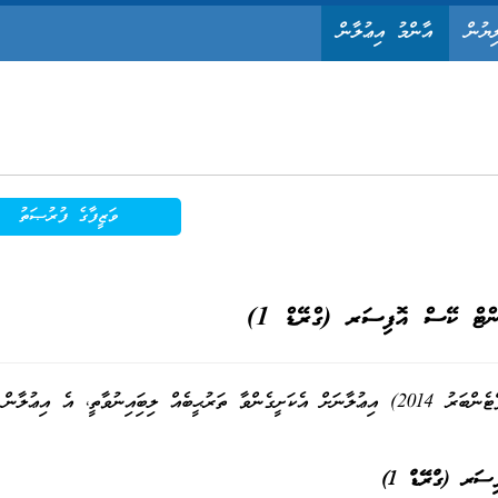
ިޔުން
އާންމު އިޢުލާން
ވަޒީފާގެ ފުރުޞަތު
ްޓް ކޭސް އޮފިސަރ (ގްރޭޑް 1)
މިއޮފީހުގެ ނަންބަރު 39/1/2014/ (IUL)196-C(18 ސެޕްޓެންބަރު 2014) އިޢުލާނަށް އެކަށީގެންވާ ތަރުޙީބެއް ލިބިފައިނުވާތީ، އެ އިޢުލާން
ފިސަރ
(
ގްރޭޑް 1
)