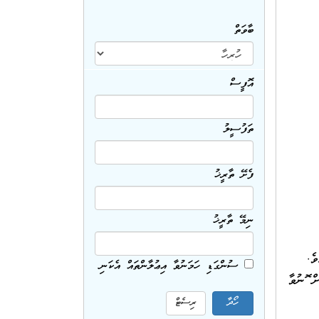
ބާވަތް
އޮފީސް
ތަފުސީލު
ފެށޭ ތާރީޚު
ނިމޭ ތާރީޚު
ެދެމެވެ.
ސުންގަޑި ހަމަނުވާ އިޢުލާންތައް އެކަނި
 ފޮނުވާ