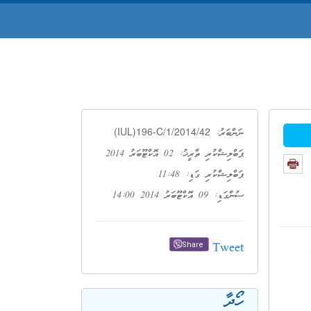
(IUL)196-C/1/2014/42
ނަންބަރު:
ޕަބްލިޝްކުރި ތާރީޚު: 02 އޮކްޓޫބަރު 2014
ޕަބްލިޝްކުރި ގަޑި: 11:48
ސުންގަޑި: 09 އޮކްޓޫބަރު 2014 14:00
Tweet
Share
ހޯދާ