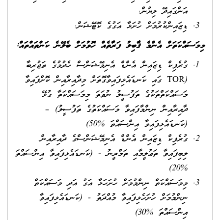
އަންގައިދޭ ލިޔުން.
ޑިޒައިންކުރުމަށް ހުށަޅާ އަގުގެ ކޮޓޭޝަން.
މިމަސައްކަތަށް އެންމެ ޤާބިލު ފަރާތެއް ހޮވުމަށް ބެލޭނެ ކަންތައްތައް
:
ގުރެފިކް ޑިޒައިން އެންޑް އެނިމޭޝަންސް ހެދުމުގެ ތަޖުރިބާ
(TOR ގައި ކަނޑައެޅިފައިވާގޮތަށް މިދާއިރާއިން ކޮށްފައިވާ
މަސައްކަތްތަކުގެ ތަފުސީލު ނުވަތަ މިމަސައްކަތާ ގުޅޭ
ދާއިރާއިން ނިންމާފައިވާ މަސައްކަތުގެ ތަފުސީލު) –
(ކަނޑައެޅިފައިވާ އިންސައްތަ %50)
ގުރެފިކް ޑިޒައިން އެންޑް އެނިމޭޝަންސްގެ ދާއިރާއިން
ލިބިފައިވާ ތަޢުލީމާއި ތަމްރީނު - (ކަނޑައެޅިފައިވާ އިންސައްތަ
%20)
މިމަސައްކަތް ނިންމުމަށް ހުށަހަޅާ އަގު އަދި މަސައްކަތް
ނިންމުމަށް ހުށަހެޅިފައިވާ މުއްދަތު - (ކަނޑައެޅިފައިވާ
އިންސައްތަ %30)