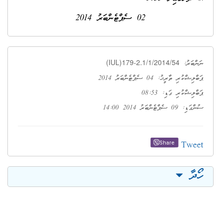
02 ސެޕްޓެންބަރު 2014
(IUL)179-2.1/1/2014/54
ނަންބަރު:
ޕަބްލިޝްކުރި ތާރީޚު: 04 ސެޕްޓެންބަރު 2014
ޕަބްލިޝްކުރި ގަޑި: 08:53
ސުންގަޑި: 09 ސެޕްޓެންބަރު 2014 14:00
Tweet
Share
ހޯދާ