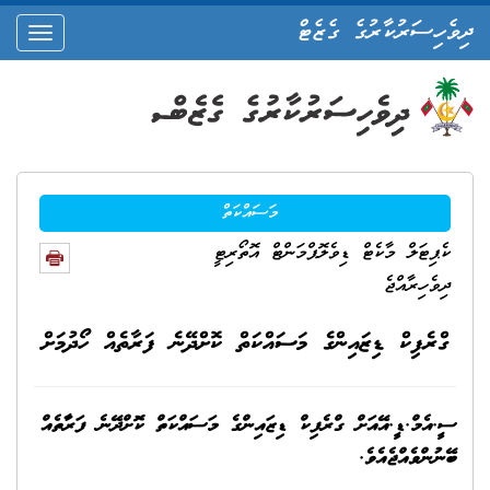
ދިވެހިސަރުކާރުގެ ގެޒެޓް
oggle
ation
މަސައްކަތް
ކެޕިޓަލް މާކެޓް ޑިވެލޮޕްމަންޓް އޮތޯރިޓީ
ދިވެހިރާއްޖެ
ގްރެފިކް ޑިޒައިންގެ މަސައްކަތް ކޮށްދޭނެ ފަރާތެއް ހޯދުމަށް
ސީ.އެމް.ޑީ.އޭއަށް ގްރެފިކް ޑިޒައިންގެ މަސައްކަތް ކޮށްދޭނެ ފަރާތެއް
ބޭނުންވެއްޖެއެވެ.