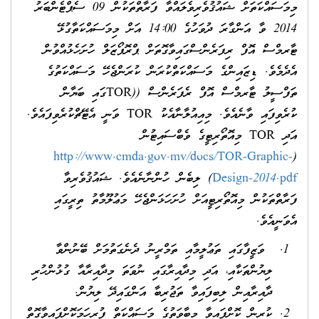
މިމަސައްކަތަށް ޝައުޤުވެރިވެލައްވާ ފަރާތްތަކުން 09 ސެޕްޓެންބަރު
2014 ވާ އަންގާރަ ދުވަހުގެ 14:00 އަށް މިމަސައްކަތާގުޅޭ
ޓާރމްސް އޮފް ރިފަރެންސްގައިވާގޮތަށް ޕްރޮޕޯޒަލް ހުށަހެޅުއްވުން
އެދެމެވެ. ޑިޒައިންގެ މަސައްކަތްކުރަން ކުރަންޖެހޭ މަސައްކަތުގެ
ތަފްސީލު ޓާރމްސް އޮފް ރެފަރެންސް ((TORގައި ބަޔާން
ކުރެވިފައި ވާނެއެވެ. މިއިއުލާނާއެކު TOR ވަނީ އެޓޭޗްކުރެވިފައެވެ.
އަދި TOR މިއޮތޯރިޓީގެ ވެބްސައިޓުން
http://www.cmda.gov.mv/docs/TOR-Graphic-
(
Design-2014.pdf
) ލިބެން ހުންނާނެއެވެ. ޝައުޤުވެރިވާ
ފަރާތްތަކުން މިއޮތޯރިޓީއަށް ހުށަހަޅަންޖެހޭ މަޢުލޫމާތު ތިރީގައި
އެވަނީއެވެ.
ވަޒީފާގައި ތަޢުލީމާއި ތަމްރީނު ދެނެގަތުމަށް ބޭނުންވާ
ލިޔުންތަކާއި، އަދި މިދާއިރާގައި ނުވަތަ މިދާއިރާއާ ގުޅުންހުރި
ދާއިރާއިން ލިބިފައިވާ ތަޖުރިބާ އަންގައިދޭ ލިޔުން.
ކުރިން ކޮށްފައިވާ މިބާވަތުގެ މަސައްކަތް ފުރިހަމަކޮށްފައިވާގޮތް