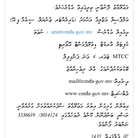
މަޢުލޫމާތު ފޮނުވާނީ ތިރީގައިވާ އެޑްރެހަށެވެ.
އަލްފާޟިލާ އަޒްލީމާ އަޙްމަދު (ޑައިރެކްޓަރ ޖެނެރަލް، ސީ.އެމް.ޑީ.އޭ)
އީމެއިލް އެޑްރެސް:
azu@cmda.gov.mv
؛ ނުވަތަ
ކެޕިޓަލް މާރކެޓް ޑިވެލޮޕްމަންޓް އޮތޯރިޓީ
MTCC ޓަވަރ، 4 ވަނަ ފަންގިފިލާ
ބޮޑުތަކުރުފާނުމަގު، މާލެ، ދިވެހިރާއްޖެ
އީ-މެއިލް:
mail@cmda.gov.mv
ވެބްސައިޓް:www.cmda.gov.mv
އިޢުލާނާ ގުޅިގެން އިތުރު މަޢުލޫމާތު ސާފުކުރެއްވުމަށް ގުޅުއްވާނީ
ރަސްމީ ބަންދުނޫން ކޮންމެ ދުވަހެއްގައި 3014124/ 3336619
ނަންބަރު ފޯނާއެވެ.
07 ޛުލްޤަޢިދާ 1435