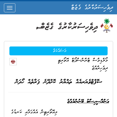
ދިވެހިސަރުކާރުގެ ގެޒެޓް
oggle
ation
މަސައްކަތް
މޯލްޑިވްސް ޓްރާންސްޕޯޓް އޮތޯރިޓީ
ދިވެހިރާއްޖެ
ސޮފްޓްވެޔަރއެއް ތައްޔާރު ކޮށްދޭނެ ފަރާތެއް ހޯދަން
އަންދާސީހިސާބު ބޭނުންވެއްޖެ
މިއޮތޯރިޓީން އެއްގަމާއި ކަނޑުގެ