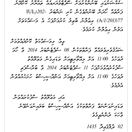
ސެކްޝަނުގައި ބޭނުންކުރުމަށް ސޮފްޓްވެޔަރއެއް ތައްޔާރު ކޮށްދޭނެ
ފަރާތެއް ހޯދަން ބޭނުންވެގެން ކުރި ނަންބަރު IUL)202-
A/1/2013/77) އިޢުލާނު ބާޠިލު ކުރުމަށްފަހު އެ މަސައްކަތަށް
އަލުން އިޢުލާން ކުރަމެވެ.
ވީމާ، މިމަސައްކަތް ކޮށްދެއްވުމަށް
ޝައުޤުވެރިވެލައްވާ ފަރާތްތަކުން 08 ސެޕްޓެންބަރު 2014 ވާ ހޯމަ
ދުވަހުގެ 11:00 އަށް މިއޮތޯރިޓީއަށް ވަޑައިގެން މަޢުލޫމާތު
ސާފުކުރެއްވުމަށްފަހު 11 ސެޕްޓެންބަރު 2014 ވާ ބުރާސްފަތި
ދުވަހުގެ 11:00 އަށް މިއޮތޯރިޓީއަށް އަންދާސީހިސާބު ހުށަހެޅުއްވުން
އެދެމެވެ.
އަދި މަޢުލޫމާތު ސާފުކުރައްވަން
ވަޑައިނުގަންނަވާ ފަރާތްތަކުގެ އަންދާސީހިސާބު ބަލައިނުގަނެވޭނެ
ވާހަކަ ދެންނެވީމެވެ.
02 ޛުލްޤަޢިދާ 1435