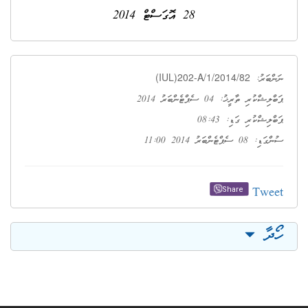
28 އޮގަސްޓް 2014
(IUL)202-A/1/2014/82
ނަންބަރު:
ޕަބްލިޝްކުރި ތާރީޚު: 04 ސެޕްޓެންބަރު 2014
ޕަބްލިޝްކުރި ގަޑި: 08:43
ސުންގަޑި: 08 ސެޕްޓެންބަރު 2014 11:00
Tweet
Share
ހޯދާ