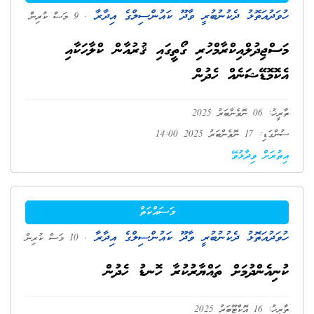
ހުވަދުއަތޮޅު ދެކުނުބުރީ ވާދޫ ކައުންސިލްގެ އިދާރާ
. 9 މަސް ކުރިން
މަސްޖިދުލްއިކްރާމްހުރި ގޯތީގައި ޤުރުއާން ކްލާހަކާއި
އެކޮމޮޑޭޝަނެއް ހެދުން
ތާރީޚު: 06 ނޮވެންބަރު 2025
ސުންގަޑި: 17 ނޮވެންބަރު 2025 14:00
އިތުރަށް ވިދާޅުވޭ
މަސައްކަތް
ހުވަދުއަތޮޅު ދެކުނުބުރީ ވާދޫ ކައުންސިލްގެ އިދާރާ
. 10 މަސް ކުރިން
ކުނިއެންދުމަށް ތައްޔާރުކުރާ ހޮނޑު ހެދުން
ތާރީޚު: 16 އޮކްޓޫބަރު 2025