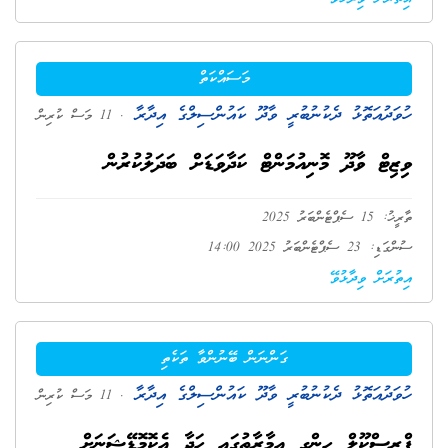
މަސައްކަތް
ހުވަދުއަތޮޅު ދެކުނުބުރީ ވާދޫ ކައުންސިލްގެ އިދާރާ
. 11 މަސް ކުރިން
ވިޒިޓް ވާދޫ މޮނިއުމަންޓް ކަދާވަޑަށް ބަދަލުކުރުން
ތާރީޚު: 15 ސެޕްޓެންބަރު 2025
ސުންގަޑި: 23 ސެޕްޓެންބަރު 2025 14:00
އިތުރަށް ވިދާޅުވޭ
ގަންނަން ބޭނުންވާ ތަކެތި
ހުވަދުއަތޮޅު ދެކުނުބުރީ ވާދޫ ކައުންސިލްގެ އިދާރާ
. 11 މަސް ކުރިން
ޕްރީސްކޫލް ހިންގި އިމާރާތުގައި ހަދާ އެކޮމޮޑޭޝަނަށް