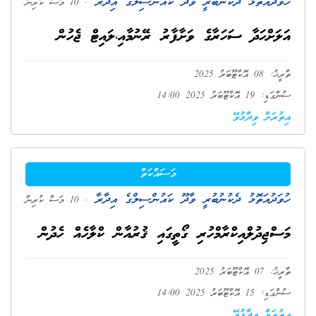
ހުވަދުއަތޮޅު ދެކުނުބުރީ ވާދޫ ކައުންސިލްގެ އިދާރާ
. 10 މަސް ކުރިން
އަލަށްހަދާ ސަހަރާގެ ވަށާފާރު ރޭނުމާއި،ލައިޓް ޖެހުން
ތާރީޚު: 08 އޮކްޓޫބަރު 2025
ސުންގަޑި: 19 އޮކްޓޫބަރު 2025 14:00
އިތުރަށް ވިދާޅުވޭ
މަސައްކަތް
ހުވަދުއަތޮޅު ދެކުނުބުރީ ވާދޫ ކައުންސިލްގެ އިދާރާ
. 10 މަސް ކުރިން
މަސްޖިދުލްއިކްރާމްހުރި ގޯތީގައި ޤުރުއާން ކްލާހެއް ހެދުން
ތާރީޚު: 07 އޮކްޓޫބަރު 2025
ސުންގަޑި: 15 އޮކްޓޫބަރު 2025 14:00
އިތުރަށް ވިދާޅުވޭ