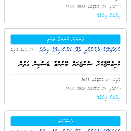
ސުންގަޑި: 26 އޮކްޓޫބަރު 2025 14:00
އިތުރަށް ވިދާޅުވޭ
ގަންނަން ބޭނުންވާ ތަކެތި
ހުވަދުއަތޮޅު ދެކުނުބުރީ ވާދޫ ކައުންސިލްގެ އިދާރާ
. 10 މަސް ކުރިން
ކުނިމެނޭޖްކުރާ ސެންޓަރަށް ބޭނުންވާ ޑަސްބިން ގަތުން
ތާރީޚު: 16 އޮކްޓޫބަރު 2025
ސުންގަޑި: 26 އޮކްޓޫބަރު 2025 14:00
އިތުރަށް ވިދާޅުވޭ
މަސައްކަތް