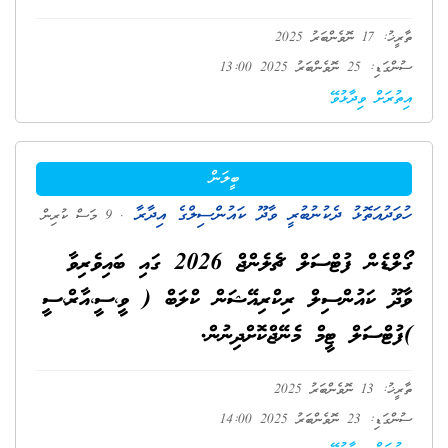
ތާރީޚު: 17 ނޮވެންބަރު 2025
ސުންގަޑި: 25 ނޮވެންބަރު 2025 13:00
އިތުރަށް ވިދާޅުވޭ
ބީލަން
ހުވަދުއަތޮޅު ދެކުނުބުރީ ވާދޫ ކައުންސިލްގެ އިދާރާ
. 9 މަސް ކުރިން
ގޯލްޑެން ފުޓްސަލް ޗެލެންޖް 2026 ގައި ބައިވެރިވާ
ވާދޫ ކައުންސިލް ރިކްރިއޭޝަން ކްލަބް ( ވީ،ސީ،އާރް،ސީ
)ފުޓްސަލް ޓީމް މެނޭޖްކޮށްދިނުން.
ތާރީޚު: 13 ނޮވެންބަރު 2025
ސުންގަޑި: 23 ނޮވެންބަރު 2025 14:00