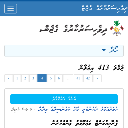
ދިވެހިސަރުކާރުގެ ގެޒެޓް
oggle
ation
ހޯދާ
ޖުމްލަ 413 އިޢުލާން
‹
1
2
3
4
5
6
...
41
42
›
ޢާންމު މަޢުލޫމާތު
ހުވަދުއަތޮޅު ދެކުނުބުރީ ވާދޫ ކައުންސިލްގެ އިދާރާ
. 9 މަސް ކުރިން
ޕްރޮކިއުމަންޓް މަޢުލޫމާތު ޢާންމުކުރުން