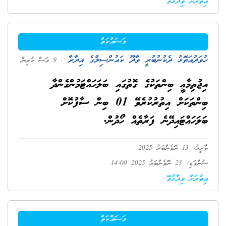
އިތުރަށް ވިދާޅުވޭ
މަސައްކަތް
ހުވަދުއަތޮޅު ދެކުނުބުރީ ވާދޫ ކައުންސިލްގެ އިދާރާ
. 9 މަސް ކުރިން
އިޖުތިމާޢީ ބިންތަކުގެ ގޮތުގައި ބަލަހައްޓަމުންގެންދާ
ބިންތަކަށް އިތުރުކުރެވޭ 01 ބިން ސާފުކޮށް
ބަލަހައްޓައިދޭނެ ފަރާތެއް ހޯދުން.
ތާރީޚު: 13 ނޮވެންބަރު 2025
ސުންގަޑި: 23 ނޮވެންބަރު 2025 14:00
އިތުރަށް ވިދާޅުވޭ
މަސައްކަތް