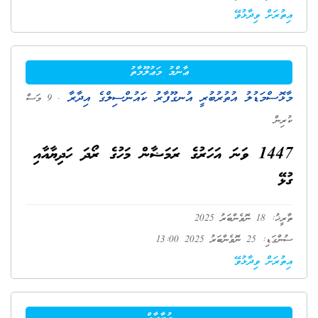
އިތުރަށް ވިދާޅުވޭ
ޢާންމު މަޢުލޫމާތު
މާޅޮސްމަޑުލު އުތުރުބުރީ އުނގޫފާރު ކައުންސިލްގެ އިދާރާ
. 9 މަސް
ކުރިން
1447 ވަނަ އަހަރުގެ ރަމަޟާން މަހުގެ ރޯދަ ހަދިޔާއާއި
ގުޅޭ
ތާރީޚު: 18 ނޮވެންބަރު 2025
ސުންގަޑި: 25 ނޮވެންބަރު 2025 13:00
އިތުރަށް ވިދާޅުވޭ