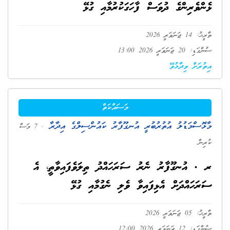
ޅެންވެރިންގެ ދުވަސް ފާހަގަކުރުމާއި ގުޅޭ
ތާރީޚު: 14 ޖަނަވަރީ 2026
ސުންގަޑި: 20 ޖަނަވަރީ 2026 13:00
އިތުރަށް ވިދާޅުވޭ
މަސައްކަތް
މާޅޮސްމަޑުލު އުތުރުބުރީ އުނގޫފާރު ކައުންސިލްގެ އިދާރާ
. 7 މަސް
ކުރިން
ރ . އުނގޫފާރު ނެރު ސަރަހައްދު ތިލަވެފައިވާތީ، އެ
ސަރަހައްދަށް އެޅިފައިވާ ވެލި ނެގުމާއި ގުޅޭ
ތާރީޚު: 05 ޖަނަވަރީ 2026
ސުންގަޑި: 12 ޖަނަވަރީ 2026 12:00