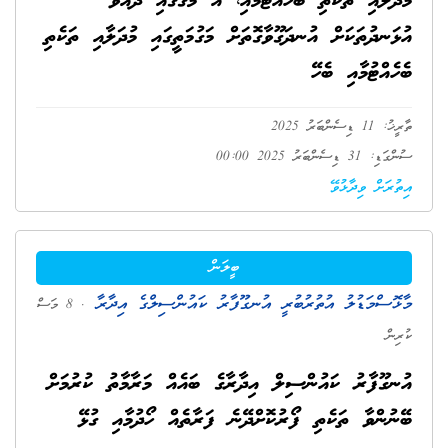
މުދަލާއި ތަކެތި ބެހެއްޓުމާއި، އެ މަގުގައި ދުއްވާ
އުޅަނދުތަކަށް އުނދަގޫވާގޮތަށް މަގުމަތީގައި މުދަލާއި ތަކެތި
ބެހެއްޓުމާއި ބެހޭ
ތާރީޚު: 11 ޑިސެންބަރު 2025
ސުންގަޑި: 31 ޑިސެންބަރު 2025 00:00
އިތުރަށް ވިދާޅުވޭ
ބީލަން
މާޅޮސްމަޑުލު އުތުރުބުރީ އުނގޫފާރު ކައުންސިލްގެ އިދާރާ
. 8 މަސް
ކުރިން
އުނގޫފާރު ކައުންސިލް އިދާރާގެ ބައެއް މަރާމާތު ކުރުމަށް
ބޭނުންވާ ތަކެތި ފޯރުކޮށްދޭނެ ފަރާތެއް ހޯދުމާއި ގުޅޭ