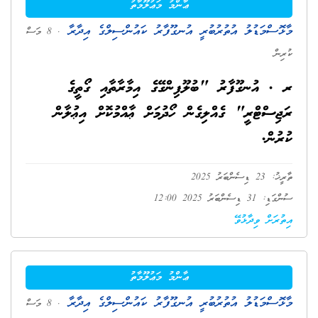
ޢާންމު މަޢުލޫމާތު
މާޅޮސްމަޑުލު އުތުރުބުރީ އުނގޫފާރު ކައުންސިލްގެ އިދާރާ
. 8 މަސް
ކުރިން
ރ . އުނގޫފާރު "ބުލޫފިންގޭގެ އިމާރާތާއި ގޯތީގެ
ރަޖިސްޓްރީ" ގެއްލިގެން ހޯދުމަށް ޢާއްމުކޮށް އިޢުލާން
ކުރުން.
ތާރީޚު: 23 ޑިސެންބަރު 2025
ސުންގަޑި: 31 ޑިސެންބަރު 2025 12:00
އިތުރަށް ވިދާޅުވޭ
ޢާންމު މަޢުލޫމާތު
މާޅޮސްމަޑުލު އުތުރުބުރީ އުނގޫފާރު ކައުންސިލްގެ އިދާރާ
. 8 މަސް