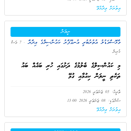
އިތުރަށް ވިދާޅުވޭ
ނީލަން
މާޅޮސްމަޑުލު އުތުރުބުރީ އުނގޫފާރު ކައުންސިލްގެ އިދާރާ
. 7 މަސް
ކުރިން
މި ކައުންސިލްގެ ބެލުމުގެ ދަށުގައި ހުރި ބައެއް ބައު
ތަކެތި ނީލަން ކިއުމާއި ގުޅޭ
ތާރީޚު: 05 ޖަނަވަރީ 2026
ސުންގަޑި: 08 ޖަނަވަރީ 2026 13:00
އިތުރަށް ވިދާޅުވޭ