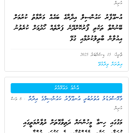
ކުރިން
އުނގޫފާރު ކައުންސިލް އިދާރާގެ ބައެއް މަރާމާތު ކުރުމަށް
ބޭނުންވާ ތަކެތި ފޯރުކޮށްދޭނެ ފަރާތެއް ހޯދުމަށް ކުރެވުނު
އިއުލާން ބާތިލްކުރުމާއި ގުޅޭ
ތާރީޚު: 15 ޑިސެންބަރު 2025
އިތުރަށް ވިދާޅުވޭ
ޢާންމު މަޢުލޫމާތު
މާޅޮސްމަޑުލު އުތުރުބުރީ އުނގޫފާރު ކައުންސިލްގެ އިދާރާ
. 8 މަސް
ކުރިން
މަގުގައި ހިނގާ މީހުންނަށް ދަތިވާގޮތަށް ދުވާރުމަތީގައި