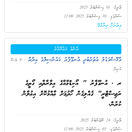
ތާރީޚު: 01 ޑިސެންބަރު 2025
ސުންގަޑި: 10 ޑިސެންބަރު 2025 12:00
އިތުރަށް ވިދާޅުވޭ
ޢާންމު މަޢުލޫމާތު
މާޅޮސްމަޑުލު އުތުރުބުރީ އުނގޫފާރު ކައުންސިލްގެ އިދާރާ
. 9 މަސް
ކުރިން
ރ . އުނގޫފާރު " އޯކިޑްމާއާގެ އިމާރާތާއި ގޯތީގެ
ރަޖިސްޓްރީ" ގެއްލިގެން ހޯދުމަށް ޢާއްމުކޮށް އިޢުލާން
ކުރުން.
ތާރީޚު: 24 ނޮވެންބަރު 2025
ސުންގަޑި: 03 ޑިސެންބަރު 2025 12:00