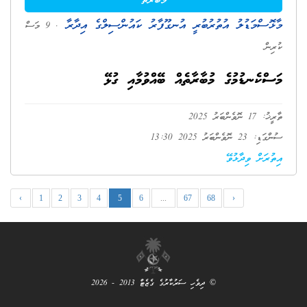
މުބާރާތް
މާޅޮސްމަޑުލު އުތުރުބުރީ އުނގޫފާރު ކައުންސިލްގެ އިދާރާ
. 9 މަސް
ކުރިން
މަސްކެނޑުމުގެ މުބާރާތެއް ބޭއްވުމާއި ގުޅޭ
ތާރީޚު: 17 ނޮވެންބަރު 2025
ސުންގަޑި: 23 ނޮވެންބަރު 2025 13:30
އިތުރަށް ވިދާޅުވޭ
‹
1
2
3
4
5
6
...
67
68
›
© ދިވެހި ސަރުކާރުގެ ގެޒެޓް 2013 - 2026