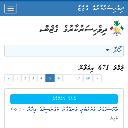
ދިވެހިސަރުކާރުގެ ގެޒެޓް
oggle
ation
ހޯދާ
ޖުމްލަ 671 އިޢުލާން
‹
1
2
3
4
5
6
...
67
68
›
ޢާންމު މަޢުލޫމާތު
މާޅޮސްމަޑުލު އުތުރުބުރީ އުނގޫފާރު ކައުންސިލްގެ އިދާރާ
. 7 މަސް
ކުރިން