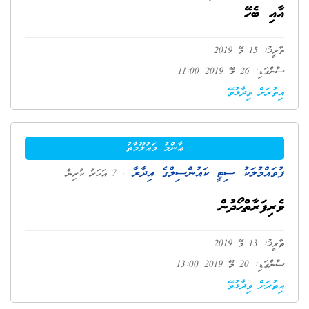
އާއި ބެހޭ
ތާރީޚު: 15 މޭ 2019
ސުންގަޑި: 26 މޭ 2019 11:00
އިތުރަށް ވިދާޅުވޭ
ޢާންމު މަޢުލޫމާތު
ފުވައްމުލަކު ސިޓީ ކައުންސިލްގެ އިދާރާ
. 7 އަހަރު ކުރިން
ވެރިފަރާތްހޯދުން
ތާރީޚު: 13 މޭ 2019
ސުންގަޑި: 20 މޭ 2019 13:00
އިތުރަށް ވިދާޅުވޭ