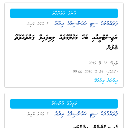
ޢާންމު މަޢުލޫމާތު
ފުވައްމުލަކު ސިޓީ ކައުންސިލްގެ އިދާރާ
. 7 އަހަރު ކުރިން
ރަޖިސްޓްރީއާއި ބެހޭ މަޢުލޫމާތެއް ލިބިފައިވާ ފަރާތެއްވޭތޯ
ބެލުން
ތާރީޚު: 12 މޭ 2019
ސުންގަޑި: 24 މޭ 2019 00:00
އިތުރަށް ވިދާޅުވޭ
ވަޒީފާގެ ފުރުޞަތު
ފުވައްމުލަކު ސިޓީ ކައުންސިލްގެ އިދާރާ
. 7 އަހަރު ކުރިން