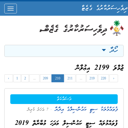
ދިވެހިސަރުކާރުގެ ގެޒެޓް
oggle
ation
ހޯދާ
ޖުމްލަ 2199 އިޢުލާން
‹
1
2
...
209
210
211
...
219
220
›
މަސައްކަތް
ފުވައްމުލަކު ސިޓީ ކައުންސިލްގެ އިދާރާ
. 7 އަހަރު ކުރިން
ފުވައްމުލައް ސިޓީ ކައުންސިލް މަދަހަ މުބާރާތް 2019