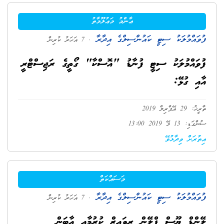
ޢާންމު މަޢުލޫމާތު
ފުވައްމުލަކު ސިޓީ ކައުންސިލްގެ އިދާރާ
. 7 އަހަރު ކުރިން
ފުވައްމުލަކު ސިޓީ ފުނާޑު "އޮސްކާ" ގޯތީގެ ރަޖިސްޓްރީ
އާއި ގުޅޭ:
ތާރީޚު: 29 އޭޕްރިލް 2019
ސުންގަޑި: 13 މޭ 2019 13:00
އިތުރަށް ވިދާޅުވޭ
މަސައްކަތް
ފުވައްމުލަކު ސިޓީ ކައުންސިލްގެ އިދާރާ
. 7 އަހަރު ކުރިން
ލޭންޑް ޔޫސް ޕްލޭން ރިވައިޒް ކުރުމާއި އާބަން