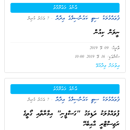
ޢާންމު މަޢުލޫމާތު
ފުވައްމުލަކު ސިޓީ ކައުންސިލްގެ އިދާރާ
. 7 އަހަރު ކުރިން
ނީލަން ކިއުން
ތާރީޚު: 09 މޭ 2019
ސުންގަޑި: 16 މޭ 2019 10:00
އިތުރަށް ވިދާޅުވޭ
ޢާންމު މަޢުލޫމާތު
ފުވައްމުލަކު ސިޓީ ކައުންސިލްގެ އިދާރާ
. 7 އަހަރު ކުރިން
ފުވައްމުލަކު ދަޑިމަގު "ގަސްފީނި" އިމާރާތާއި ގޯތީގެ
ރަޖިސްޓްރީ އާއިބެހޭ