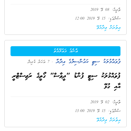
ތާރީޚު: 08 މޭ 2019
ސުންގަޑި: 15 މޭ 2019 12:00
އިތުރަށް ވިދާޅުވޭ
ޢާންމު މަޢުލޫމާތު
ފުވައްމުލަކު ސިޓީ ކައުންސިލްގެ އިދާރާ
. 7 އަހަރު ކުރިން
ފުވައްމުލަކު ސިޓީ ފުނާޑު "ދީވާސް" ގޯތީގެ ރަޖިސްޓްރީ
އާއި ގުޅޭ
ތާރީޚު: 02 މޭ 2019
ސުންގަޑި: 15 މޭ 2019 13:00
އިތުރަށް ވިދާޅުވޭ