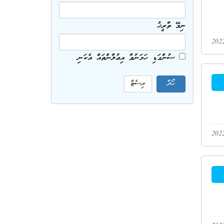
ނިމޭ ތާރީޚު
ސުންގަޑި ހަމަނުވާ އިޢުލާންތައް އެކަނި