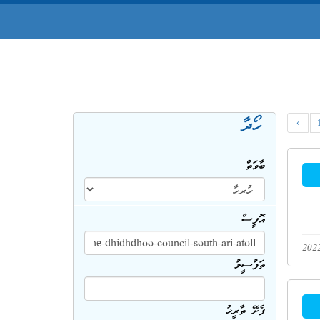
ހޯދާ
‹
ބާވަތް
އޮފީސް
ތަފުސީލު
ފެށޭ ތާރީޚު