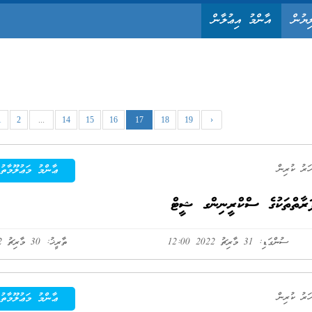
ިޔުން
އާންމު އިޢުލާން
1
2
...
14
15
16
17
18
19
›
ޢާންމު މަޢުލޫމާތު
ރާތްތަކުގެ ސްކްރީނިންގ ޝީޓް
ސުންގަޑި: 31 މާރިޗު 2022 12:00
ތާރީޚު: 30 މާރިޗު 2022
ޢާންމު މަޢުލޫމާތު