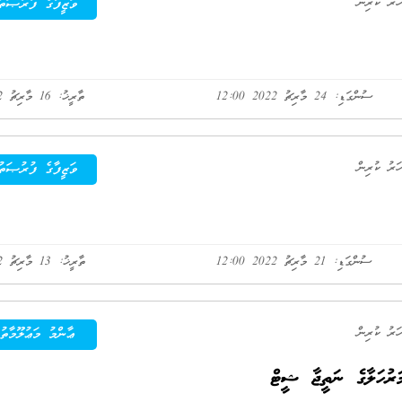
ވަޒީފާގެ ފުރުޞަތު
ސުންގަޑި: 24 މާރިޗު 2022 12:00
ތާރީޚު: 16 މާރިޗު 2022
ވަޒީފާގެ ފުރުޞަތު
ސުންގަޑި: 21 މާރިޗު 2022 12:00
ތާރީޚު: 13 މާރިޗު 2022
ޢާންމު މަޢުލޫމާތު
ަރުހަލާގެ ނަތީޖާ ޝީޓް