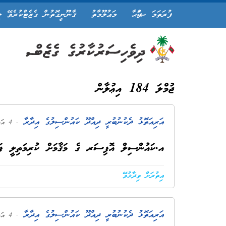
ފުރަތަމަ ޞަފްޙާ
މަޢުލޫމާތު
ޤާނޫނީގޮތުން ގެޒެޓްކުރެވޭ ލ
ޖުމްލަ 184 އިޢުލާން
އަރިއަތޮޅު ދެކުނުބުރީ ދިއްދޫ ކައުންސިލުގެ އިދާރާ
. 4 އަހަރު ކުރިން
އ.ކައުންސިލް އޮފިސަރ ގެ މަޤާމަށް ކުރިމަތިލީ ފަ
އިތުރަށް ވިދާޅުވޭ
އަރިއަތޮޅު ދެކުނުބުރީ ދިއްދޫ ކައުންސިލުގެ އިދާރާ
. 4 އަހަރު ކުރިން