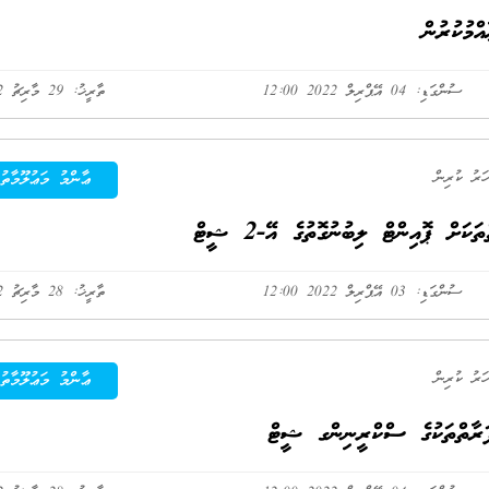
ސުންގަޑި: 04 އޭޕްރިލް 2022 12:00
ތާރީޚު: 29 މާރިޗު 2022
ޢާންމު މަޢުލޫމާތު
ް ޕޮއިންޓް ލިބުނުގޮތުގެ އޭ-2 ޝީޓް
ސުންގަޑި: 03 އޭޕްރިލް 2022 12:00
ތާރީޚު: 28 މާރިޗު 2022
ޢާންމު މަޢުލޫމާތު
ރާތްތަކުގެ ސްކްރީނިންގ ޝީޓް