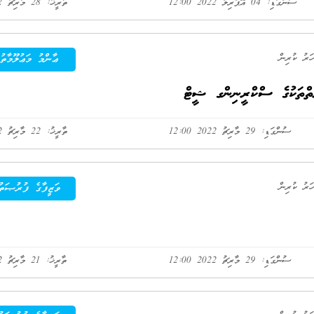
ސުންގަޑި: 04 އޭޕްރިލް 2022 12:00
ތާރީޚު: 28 މާރިޗު 2022
ޢާންމު މަޢުލޫމާތު
ތްތަކުގެ ސްކްރީނިންގ ޝީޓް
ސުންގަޑި: 29 މާރިޗު 2022 12:00
ތާރީޚު: 22 މާރިޗު 2022
ވަޒީފާގެ ފުރުޞަތު
ސުންގަޑި: 29 މާރިޗު 2022 12:00
ތާރީޚު: 21 މާރިޗު 2022