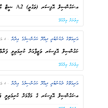
އ.ކައުންސިލް އޮފިސަރ (ވަގުތީ) A2 ޝީޓް ޢާއްމުކުރުން
އިތުރަށް ވިދާޅުވޭ
އަރިއަތޮޅު ދެކުނުބުރީ ދިއްދޫ ކައުންސިލުގެ އިދާރާ
. 4 އަހަރު ކުރިން
ކައުންސިލް އޮފިސަރ ވަޒީފާއަށް ކުރިމަތިލީ ފަރާތްތަކަށ
އިތުރަށް ވިދާޅުވޭ
އަރިއަތޮޅު ދެކުނުބުރީ ދިއްދޫ ކައުންސިލުގެ އިދާރާ
. 4 އަހަރު ކުރިން
އ.ކައުންސިލް އޮފިސަރ ގެ މަޤާމަށް ކުރިމަތިލީ ފަ