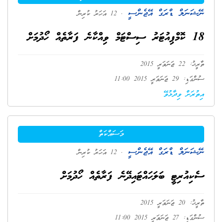
ނޭޝަނަލް ޑްރަގް އޭޖެންސީ
. 12 އަހަރު ކުރިން
18 ކޮމްޕިއުޓަރު ސިސްޓަމް ވިއްކާނެ ފަރާތެއް ހޯދުމަށް
ތާރީޚު: 22 ޖަނަވަރީ 2015
ސުންގަޑި: 29 ޖަނަވަރީ 2015 11:00
އިތުރަށް ވިދާޅުވޭ
މަސައްކަތް
ނޭޝަނަލް ޑްރަގް އޭޖެންސީ
. 12 އަހަރު ކުރިން
ސެކިއުރިޓީ ބަލަހައްޓައިދޭނެ ފަރާތެއް ހޯދުމަށް
ތާރީޚު: 20 ޖަނަވަރީ 2015
ސުންގަޑި: 27 ޖަނަވަރީ 2015 11:00