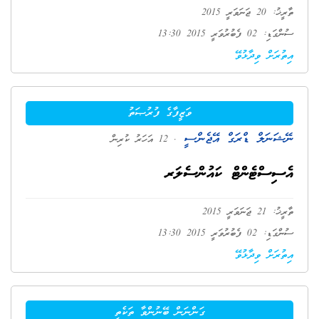
ތާރީޚު: 20 ޖަނަވަރީ 2015
ސުންގަޑި: 02 ފެބުރުވަރީ 2015 13:30
އިތުރަށް ވިދާޅުވޭ
ވަޒީފާގެ ފުރުޞަތު
ނޭޝަނަލް ޑްރަގް އޭޖެންސީ
. 12 އަހަރު ކުރިން
އެސިސްޓެންޓް ކައުންސެލަރ
ތާރީޚު: 21 ޖަނަވަރީ 2015
ސުންގަޑި: 02 ފެބުރުވަރީ 2015 13:30
އިތުރަށް ވިދާޅުވޭ
ގަންނަން ބޭނުންވާ ތަކެތި