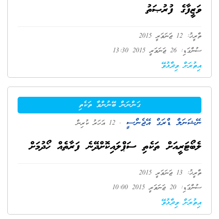
ވަޒީފާގެ ފުރުޞަތު
ތާރީޚު: 12 ޖަނަވަރީ 2015
ސުންގަޑި: 26 ޖަނަވަރީ 2015 13:30
އިތުރަށް ވިދާޅުވޭ
ގަންނަން ބޭނުންވާ ތަކެތި
ނޭޝަނަލް ޑްރަގް އޭޖެންސީ
. 12 އަހަރު ކުރިން
ލެބޯޓަރީއަށް ތަކެތި ސަޕްލައިކޮށްދޭނެ ފަރާތެއް ހޯދުމަށް
ތާރީޚު: 13 ޖަނަވަރީ 2015
ސުންގަޑި: 20 ޖަނަވަރީ 2015 10:00
އިތުރަށް ވިދާޅުވޭ