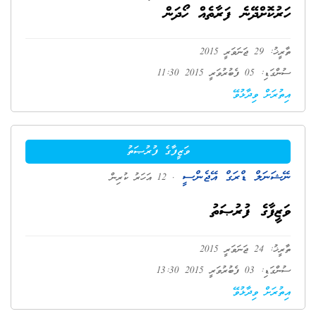
ހަރުކޮށްދޭނެ ފަރާތެއް ހޯދަން
ތާރީޚު: 29 ޖަނަވަރީ 2015
ސުންގަޑި: 05 ފެބުރުވަރީ 2015 11:30
އިތުރަށް ވިދާޅުވޭ
ވަޒީފާގެ ފުރުޞަތު
ނޭޝަނަލް ޑްރަގް އޭޖެންސީ
. 12 އަހަރު ކުރިން
ވަޒީފާގެ ފުރުޞަތު
ތާރީޚު: 24 ޖަނަވަރީ 2015
ސުންގަޑި: 03 ފެބުރުވަރީ 2015 13:30
އިތުރަށް ވިދާޅުވޭ