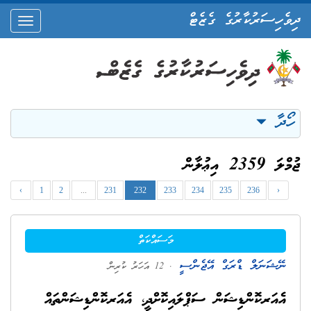
ދިވެހިސަރުކާރުގެ ގެޒެޓް
oggle
ation
ހޯދާ
ޖުމްލަ 2359 އިޢުލާން
‹
1
2
...
231
232
233
234
235
236
›
މަސައްކަތް
ނޭޝަނަލް ޑްރަގް އޭޖެންސީ
. 12 އަހަރު ކުރިން
އެއަރކޮންޑިޝަން ސަޕްލައިކޮށްދީ، އެއަރކޮންޑިޝަންތައް