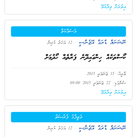
އިތުރަށް ވިދާޅުވޭ
މަސައްކަތް
ނޭޝަނަލް ޑްރަގް އޭޖެންސީ
. 12 އަހަރު ކުރިން
ކޯސްތަކެއް ހިންގައިދޭނެ ފަރާތެއް ހޯދުމަށް
ތާރީޚު: 15 ޖަނަވަރީ 2015
ސުންގަޑި: 22 ޖަނަވަރީ 2015 09:00
އިތުރަށް ވިދާޅުވޭ
ވަޒީފާގެ ފުރުޞަތު
ނޭޝަނަލް ޑްރަގް އޭޖެންސީ
. 12 އަހަރު ކުރިން