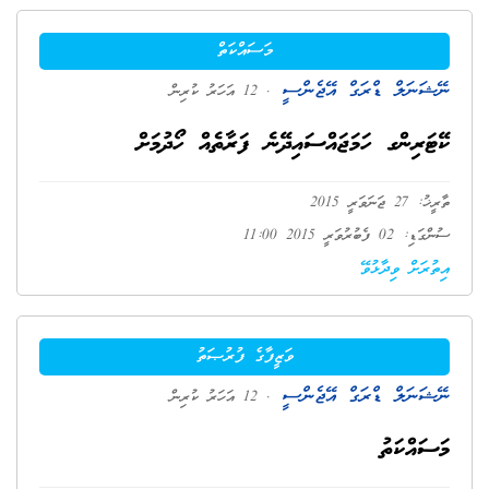
މަސައްކަތް
ނޭޝަނަލް ޑްރަގް އޭޖެންސީ
. 12 އަހަރު ކުރިން
ކޭޓަރިންގ ހަމަޖައްސައިދޭނެ ފަރާތެއް ހޯދުމަށް
ތާރީޚު: 27 ޖަނަވަރީ 2015
ސުންގަޑި: 02 ފެބުރުވަރީ 2015 11:00
އިތުރަށް ވިދާޅުވޭ
ވަޒީފާގެ ފުރުޞަތު
ނޭޝަނަލް ޑްރަގް އޭޖެންސީ
. 12 އަހަރު ކުރިން
މަސައްކަތު