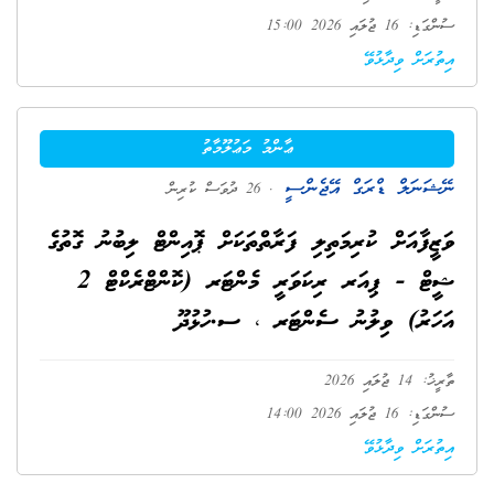
ސުންގަޑި: 16 ޖުލައި 2026 15:00
އިތުރަށް ވިދާޅުވޭ
ޢާންމު މަޢުލޫމާތު
ނޭޝަނަލް ޑްރަގް އޭޖެންސީ
. 26 ދުވަސް ކުރިން
ވަޒީފާއަށް ކުރިމަތިލި ފަރާތްތަކަށް ޕޮއިންޓް ލިބުނު ގޮތުގެ
ޝީޓް - ޕިއަރ ރިކަވަރީ މެންޓަރ (ކޮންޓްރެކްޓް 2
އަހަރު) ވިލުނު ސެންޓަރ ، ސ.ހުޅުދޫ
ތާރީޚު: 14 ޖުލައި 2026
ސުންގަޑި: 16 ޖުލައި 2026 14:00
އިތުރަށް ވިދާޅުވޭ