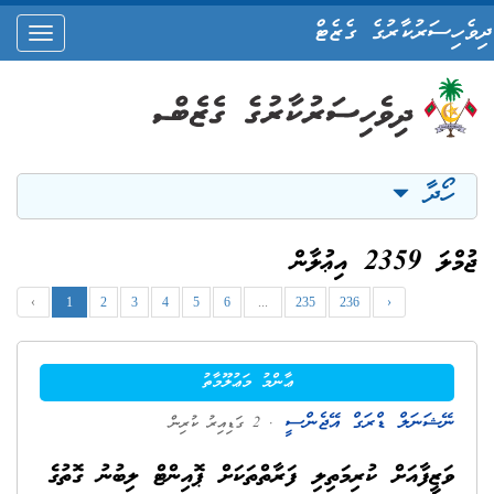
ދިވެހިސަރުކާރުގެ ގެޒެޓް
oggle
ation
ހޯދާ
ޖުމްލަ 2359 އިޢުލާން
‹
1
2
3
4
5
6
...
235
236
›
ޢާންމު މަޢުލޫމާތު
ނޭޝަނަލް ޑްރަގް އޭޖެންސީ
. 2 ގަޑިއިރު ކުރިން
ވަޒީފާއަށް ކުރިމަތިލި ފަރާތްތަކަށް ޕޮއިންޓް ލިބުނު ގޮތުގެ