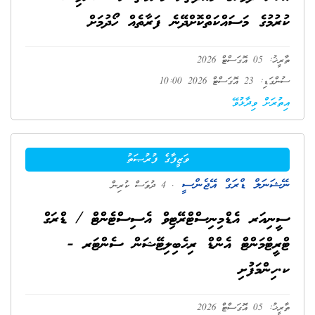
ކުރުމުގެ މަސައްކަތްކޮށްދޭނެ ފަރާތެއް ހޯދުމަށް
ތާރީޚު: 05 އޮގަސްޓް 2026
ސުންގަޑި: 23 އޮގަސްޓް 2026 10:00
އިތުރަށް ވިދާޅުވޭ
ވަޒީފާގެ ފުރުޞަތު
ނޭޝަނަލް ޑްރަގް އޭޖެންސީ
. 4 ދުވަސް ކުރިން
ސީނިއަރ އެޑްމިނިސްޓްރޭޓިވް އެސިސްޓެންޓް / ޑްރަގް
ޓްރީޓްމަންޓް އެންޑް ރިހެބިލިޓޭޝަން ސެންޓަރ -
ކ.ހިންމަފުށި
ތާރީޚު: 05 އޮގަސްޓް 2026