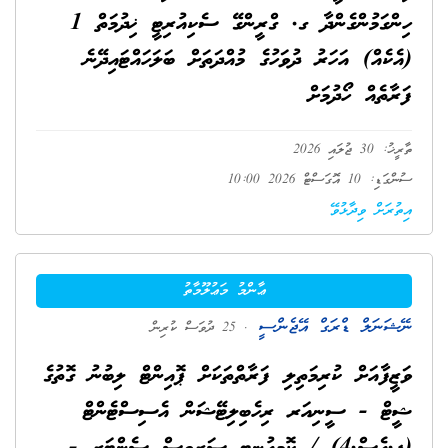
ހިންގަމުންގެންދާ ގ. ގްރީންގޭ ސެކިއުރިޓީ ޚިދުމަތް 1
(އެކެއް) އަހަރު ދުވަހުގެ މުއްދަތަށް ބަލަހައްޓައިދޭނެ
ފަރާތެއް ހޯދުމަށް
ތާރީޚު: 30 ޖުލައި 2026
ސުންގަޑި: 10 އޮގަސްޓް 2026 10:00
އިތުރަށް ވިދާޅުވޭ
ޢާންމު މަޢުލޫމާތު
ނޭޝަނަލް ޑްރަގް އޭޖެންސީ
. 25 ދުވަސް ކުރިން
ވަޒީފާއަށް ކުރިމަތިލި ފަރާތްތަކަށް ޕޮއިންޓް ލިބުނު ގޮތުގެ
ޝީޓް - ސީނިއަރ ރިހެބިލިޓޭޝަން އެސިސްޓެންޓް