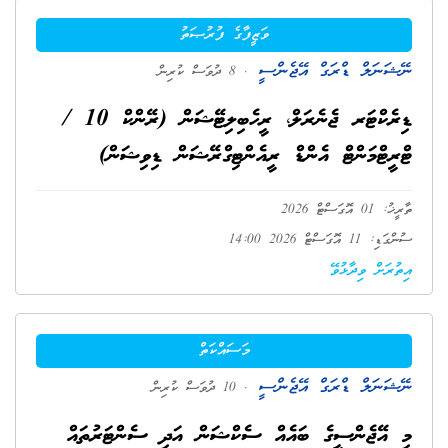
ވަޒީފާގެ ފުރުޞަތު
ނޭޝަނަލް ޑްރަގް އޭޖެންސީ
. 8 ދުވަސް ކުރިން
ޑިރެކްޓަރ ޖެނެރަލް، ރީހެބިލިޓޭޝަން (ރޭންކް 10 /
ޓްރީޓްމަންޓް އެންޑް ރީއެންޓިގްރޭޝަން ޑިވިޝަން)
ތާރީޚު: 01 އޮގަސްޓް 2026
ސުންގަޑި: 11 އޮގަސްޓް 2026 14:00
އިތުރަށް ވިދާޅުވޭ
މަސައްކަތް
ނޭޝަނަލް ޑްރަގް އޭޖެންސީ
. 10 ދުވަސް ކުރިން
މި އޭޖެންސީގެ ބައެއް ސެކްޝަން އަދި ސެންޓަރުތައް