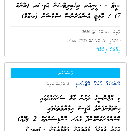
ޝީޓް - ސީނިއަރ ރިހެބިލިޓޭޝަން އޮފިސަރ (ރޭންކް
7) / ކޮލިޓީ އެޝުއަރެންސް ސެކްޝަން (ކ.މާލެ)
ތާރީޚު: 09 އޮގަސްޓް 2026
ސުންގަޑި: 11 އޮގަސްޓް 2026 14:00
އިތުރަށް ވިދާޅުވޭ
މަސައްކަތް
ނޭޝަނަލް ޑްރަގް އޭޖެންސީ
. 4 ދުވަސް ކުރިން
މި އޭޖެންސީގެ ދަށުން މާލެ ސަރަހައްދުގައި
ހިންގަމުންގެންދާ އޮފީސް އިމާރާތްތަކުގައި
ބޭނުންކުރަމުންގެންދާ އެއަރ ކޮންޑިޝަންތައް 2 (ދޭއް)
އަހަރު ދުވަހުގެ މުއްދަތަށް މަރާމާތުކޮށް، ސަރވިސް