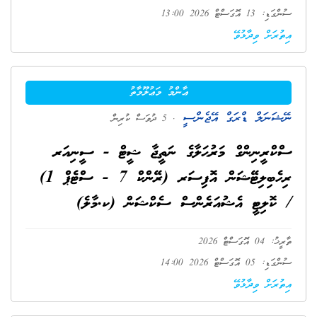
ސުންގަޑި: 13 އޮގަސްޓް 2026 13:00
އިތުރަށް ވިދާޅުވޭ
ޢާންމު މަޢުލޫމާތު
ނޭޝަނަލް ޑްރަގް އޭޖެންސީ
. 5 ދުވަސް ކުރިން
ސްކްރީނިންގް މަރުޙަލާގެ ނަތީޖާ ޝީޓް - ސީނިއަރ
ރިހެބިލިޓޭޝަން އޮފިސަރ (ރޭންކް 7 - ސްޓެޕް 1)
/ ކޮލިޓީ އެޝުއަރެންސް ސެކްޝަން (ކ.މާލެ)
ތާރީޚު: 04 އޮގަސްޓް 2026
ސުންގަޑި: 05 އޮގަސްޓް 2026 14:00
އިތުރަށް ވިދާޅުވޭ