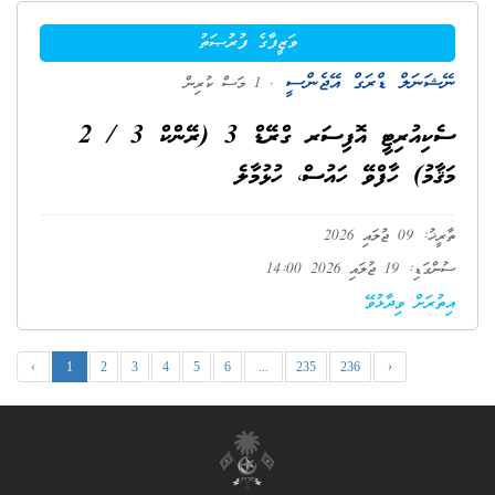
ވަޒީފާގެ ފުރުޞަތު
ނޭޝަނަލް ޑްރަގް އޭޖެންސީ
. 1 މަސް ކުރިން
ސެކިއުރިޓީ އޮފިސަރ ގްރޭޑް 3 (ރޭންކް 3 / 2
މަޤާމު) ހާފްވޭ ހައުސް، ހުޅުމާލެ
ތާރީޚު: 09 ޖުލައި 2026
ސުންގަޑި: 19 ޖުލައި 2026 14:00
އިތުރަށް ވިދާޅުވޭ
‹
1
2
3
4
5
6
...
235
236
›