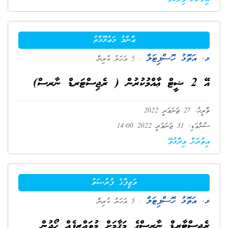
ޢާންމު މަޢުލޫމާތު
ޅ. އަތޮޅު ހޮސްޕިޓަލް
. 5 އަހަރު ކުރިން
އޭ 2 ޝީޓް ޢާއްމުކުރުން ( ރެޖިސްޓަރޑް ނާރސް)
ތާރީޚު: 27 ޖަނަވަރީ 2022
ސުންގަޑި: 31 ޖަނަވަރީ 2022 14:00
އިތުރަށް ވިދާޅުވޭ
ވަޒީފާގެ ފުރުޞަތު
ޅ. އަތޮޅު ހޮސްޕިޓަލް
. 5 އަހަރު ކުރިން
ރެޖިސްޓާރޑް ނާރސްގެ މަޤާމަށް މުވައްޒިފެއް ހޯދުން