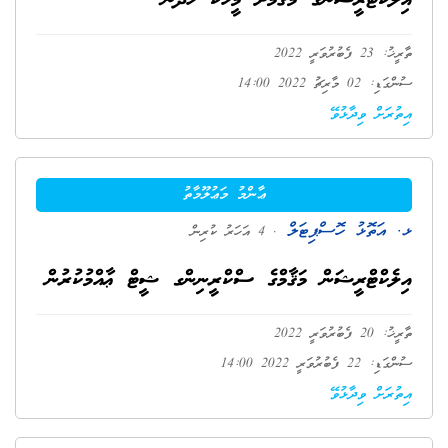
އިލެކްޓްރީޝަންގެ މަޤާމަށް މީހަކު ހޯދުން
ތާރީޚު: 23 ފެބުރުވަރީ 2022
ސުންގަޑި: 02 މާރިޗު 2022 14:00
އިތުރަށް ވިދާޅުވޭ
ޢާންމު މަޢުލޫމާތު
ޅ. އަތޮޅު ހޮސްޕިޓަލް
. 4 އަހަރު ކުރިން
އިލެކްޓްރީޝަން މަޤާމްގެ ސްކްރީނިންގ ޝީޓް ޢާއްމުކުރުން
ތާރީޚު: 20 ފެބުރުވަރީ 2022
ސުންގަޑި: 22 ފެބުރުވަރީ 2022 14:00
އިތުރަށް ވިދާޅުވޭ