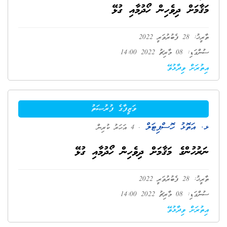
މަޤާމަށް ދިވެހިން ހޯދުމާއި ގުޅޭ
ތާރީޚު: 28 ފެބުރުވަރީ 2022
ސުންގަޑި: 08 މާރިޗު 2022 14:00
އިތުރަށް ވިދާޅުވޭ
ވަޒީފާގެ ފުރުޞަތު
ޅ. އަތޮޅު ހޮސްޕިޓަލް
. 4 އަހަރު ކުރިން
ނަރުހުންގެ މަޤާމަށް ދިވެހިން ހޯދުމާއި ގުޅޭ
ތާރީޚު: 28 ފެބުރުވަރީ 2022
ސުންގަޑި: 08 މާރިޗު 2022 14:00
އިތުރަށް ވިދާޅުވޭ