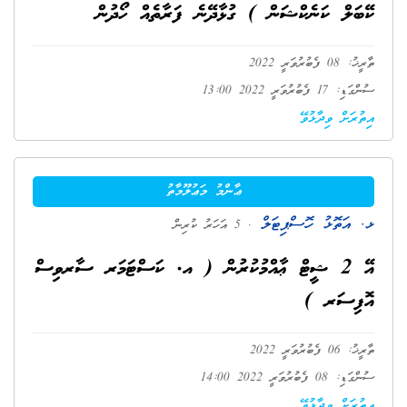
ކޭބަލް ކަނެކްޝަން ) ގުޅާދޭނެ ފަރާތެއް ހޯދުން
ތާރީޚު: 08 ފެބުރުވަރީ 2022
ސުންގަޑި: 17 ފެބުރުވަރީ 2022 13:00
އިތުރަށް ވިދާޅުވޭ
ޢާންމު މަޢުލޫމާތު
ޅ. އަތޮޅު ހޮސްޕިޓަލް
. 5 އަހަރު ކުރިން
އޭ 2 ޝީޓް ޢާއްމުކުރުން ( އ. ކަސްޓަމަރ ސާރވިސް
އޮފިސަރ )
ތާރީޚު: 06 ފެބުރުވަރީ 2022
ސުންގަޑި: 08 ފެބުރުވަރީ 2022 14:00
އިތުރަށް ވިދާޅުވޭ