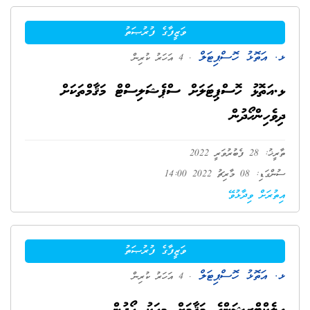
ވަޒީފާގެ ފުރުޞަތު
ޅ. އަތޮޅު ހޮސްޕިޓަލް
. 4 އަހަރު ކުރިން
ޅ.އަތޮޅު ހޮސްޕިޓަލަށް ސްޕެޝަލިސްޓް މަޤާމްތަކަށް
ދިވެހިންހޯދުން
ތާރީޚު: 28 ފެބުރުވަރީ 2022
ސުންގަޑި: 08 މާރިޗު 2022 14:00
އިތުރަށް ވިދާޅުވޭ
ވަޒީފާގެ ފުރުޞަތު
ޅ. އަތޮޅު ހޮސްޕިޓަލް
. 4 އަހަރު ކުރިން