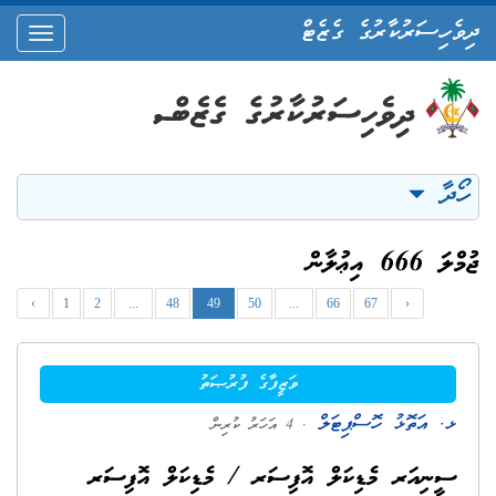
ދިވެހިސަރުކާރުގެ ގެޒެޓް
oggle
ation
ހޯދާ
ޖުމްލަ 666 އިޢުލާން
‹
1
2
...
48
49
50
...
66
67
›
ވަޒީފާގެ ފުރުޞަތު
ޅ. އަތޮޅު ހޮސްޕިޓަލް
. 4 އަހަރު ކުރިން
ސީނިއަރ މެޑިކަލް އޮފިސަރ / މެޑިކަލް އޮފިސަރ