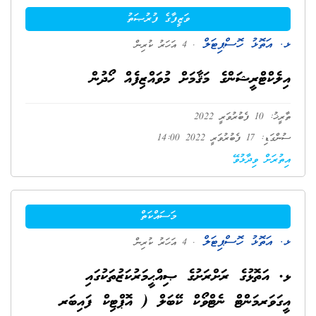
ވަޒީފާގެ ފުރުޞަތު
ޅ. އަތޮޅު ހޮސްޕިޓަލް
. 4 އަހަރު ކުރިން
އިލެކްޓްރީޝަންގެ މަޤާމަށް މުވައްޒިފެއް ހޯދުން
ތާރީޚު: 10 ފެބުރުވަރީ 2022
ސުންގަޑި: 17 ފެބުރުވަރީ 2022 14:00
އިތުރަށް ވިދާޅުވޭ
މަސައްކަތް
ޅ. އަތޮޅު ހޮސްޕިޓަލް
. 4 އަހަރު ކުރިން
ޅ. އަތޮޅުގެ ރަށްރަށުގެ ޞިއްޙީމަރުކަޒުތަކުގައި
އީގަވަރމަންޓް ނެޓްވޯކް ކޭބަލް ( އޮޕްޓިކް ފައިބަރ