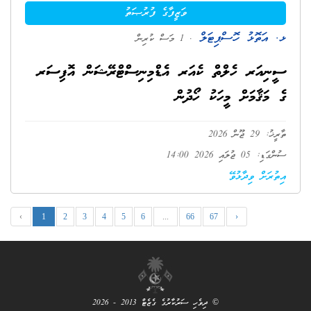
ވަޒީފާގެ ފުރުޞަތު
ޅ. އަތޮޅު ހޮސްޕިޓަލް
. 1 މަސް ކުރިން
ސީނިއަރ ހެލްތް ކެއަރ އެޑްމިނިސްޓްރޭޝަން އޮފިސަރ
ގެ މަޤާމަށް މީހަކު ހޯދުން
ތާރީޚު: 29 ޖޫން 2026
ސުންގަޑި: 05 ޖުލައި 2026 14:00
އިތުރަށް ވިދާޅުވޭ
‹
1
2
3
4
5
6
...
66
67
›
© ދިވެހި ސަރުކާރުގެ ގެޒެޓް 2013 - 2026