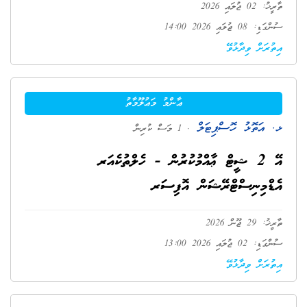
ތާރީޚު: 02 ޖުލައި 2026
ސުންގަޑި: 08 ޖުލައި 2026 14:00
އިތުރަށް ވިދާޅުވޭ
ޢާންމު މަޢުލޫމާތު
ޅ. އަތޮޅު ހޮސްޕިޓަލް
. 1 މަސް ކުރިން
އޭ 2 ޝީޓް ޢާއްމުކުރުން - ހެލްތުކެއަރ
އެޑްމިނިސްޓްރޭޝަން އޮފިސަރ
ތާރީޚު: 29 ޖޫން 2026
ސުންގަޑި: 02 ޖުލައި 2026 13:00
އިތުރަށް ވިދާޅުވޭ