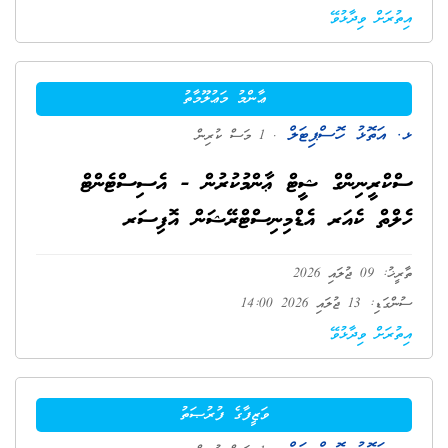
އިތުރަށް ވިދާޅުވޭ
ޢާންމު މަޢުލޫމާތު
ޅ. އަތޮޅު ހޮސްޕިޓަލް
. 1 މަސް ކުރިން
ސްކްރީނިންގް ޝީޓް ޢާންމުކުރުން - އެސިސްޓެންޓް
ހެލްތް ކެއަރ އެޑްމިނިސްޓްރޭޝަން އޮފިސަރ
ތާރީޚު: 09 ޖުލައި 2026
ސުންގަޑި: 13 ޖުލައި 2026 14:00
އިތުރަށް ވިދާޅުވޭ
ވަޒީފާގެ ފުރުޞަތު