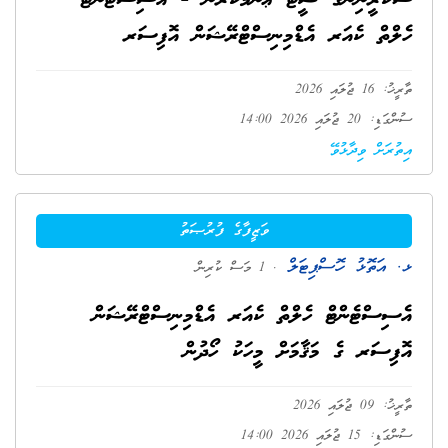
ސްކްރީނިންގް ޝީޓް ޢާންމުކުރުން - އެސިސްޓެންޓް
ހެލްތް ކެއަރ އެޑްމިނިސްޓްރޭޝަން އޮފިސަރ
ތާރީޚު: 16 ޖުލައި 2026
ސުންގަޑި: 20 ޖުލައި 2026 14:00
އިތުރަށް ވިދާޅުވޭ
ވަޒީފާގެ ފުރުޞަތު
ޅ. އަތޮޅު ހޮސްޕިޓަލް
. 1 މަސް ކުރިން
އެސިސްޓެންޓް ހެލްތް ކެއަރ އެޑްމިނިސްޓްރޭޝަން
އޮފިސަރ ގެ މަޤާމަށް މީހަކު ހޯދުން
ތާރީޚު: 09 ޖުލައި 2026
ސުންގަޑި: 15 ޖުލައި 2026 14:00