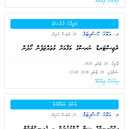
އިތުރަށް ވިދާޅުވޭ
ވަޒީފާގެ ފުރުޞަތު
ޅ. އަތޮޅު ހޮސްޕިޓަލް
. 19 ދުވަސް ކުރިން
ރެޖިސްޓަރޑް ނަރސްގެ މަޤާމަށް މުވައްޒަފުން ހޯދުން
ތާރީޚު: 20 ޖުލައި 2026
ސުންގަޑި: 28 ޖުލައި 2026 13:00
އިތުރަށް ވިދާޅުވޭ
ޢާންމު މަޢުލޫމާތު
ޅ. އަތޮޅު ހޮސްޕިޓަލް
. 23 ދުވަސް ކުރިން