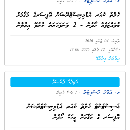
ޅ. އަތޮޅު ހޮސްޕިޓަލް
. 1 މަސް ކުރިން
ހެލްތް ކެއަރ އެޑްމިނިސްޓްރޭޝަން އޮފިސަރގެ މަޤާމަށް
މުވައްޒަފެއް ހޯދުން - 2 ވަނަފަހަރަށް ކުރެވޭ އިޢުލާން
ތާރީޚު: 04 ޖުލައި 2026
ސުންގަޑި: 12 ޖުލައި 2026 13:00
އިތުރަށް ވިދާޅުވޭ
ވަޒީފާގެ ފުރުޞަތު
ޅ. އަތޮޅު ހޮސްޕިޓަލް
. 1 މަސް ކުރިން
އެސިސްޓެންޓް ހެލްތް ކެއަރ އެޑްމިނިސްޓްރޭޝަން
އޮފިސަރ ގެ މަޤާމަށް މީހަކު ހޯދުން