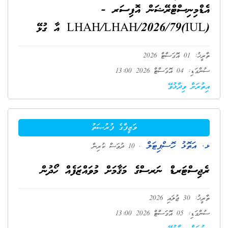
އެޑްމިނިސްޓްރޭޝަން އޮފިސަރ -
(IUL)LHAH/LHAH/2026/79 އާ ގުޅޭ
ތާރީޚު: 01 އޮގަސްޓް 2026
ސުންގަޑި: 04 އޮގަސްޓް 2026 13:00
އިތުރަށް ވިދާޅުވޭ
ވަޒީފާގެ ފުރުޞަތު
ޅ. އަތޮޅު ހޮސްޕިޓަލް
. 10 ދުވަސް ކުރިން
ރެޖިސްޓަރޑް ނަރސްގެ މަޤާމަށް މުވައްޒަފެއް ހޯދުން
ތާރީޚު: 30 ޖުލައި 2026
ސުންގަޑި: 05 އޮގަސްޓް 2026 13:00