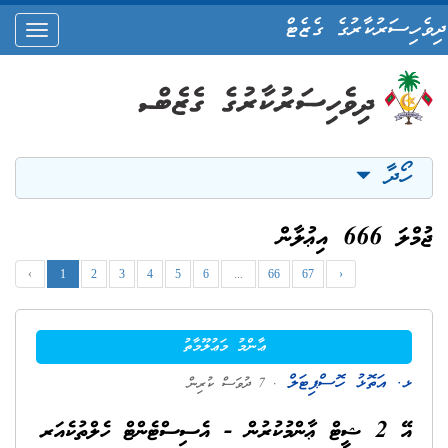
ދިވެހިސަރުކާރުގެ ގެޒެޓް
oggle
ation
ހޯދާ
ޖުމްލަ 666 އިޢުލާން
‹
1
2
3
4
5
6
...
66
67
›
ޢާންމު މަޢުލޫމާތު
ޅ. އަތޮޅު ހޮސްޕިޓަލް
. 7 ދުވަސް ކުރިން
އޭ 2 ޝީޓް ޢާންމުކުރުން - އެސިސްޓެންޓް ހެލްތުކެއަރ