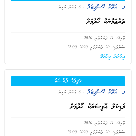
ފ. އަތޮޅު ހޮސްޕިޓަލް
. 6 އަހަރު ކުރިން
ތަރުޖަމާނަކު ހޯދުމަށް
ތާރީޚު: 11 ފެބުރުވަރީ 2020
ސުންގަޑި: 20 ފެބުރުވަރީ 2020 12:00
އިތުރަށް ވިދާޅުވޭ
ވަޒީފާގެ ފުރުޞަތު
ފ. އަތޮޅު ހޮސްޕިޓަލް
. 6 އަހަރު ކުރިން
މެޑިކަލް އޮފިސަރަކު ހޯދުމަށް
ތާރީޚު: 11 ފެބުރުވަރީ 2020
ސުންގަޑި: 20 ފެބުރުވަރީ 2020 13:00