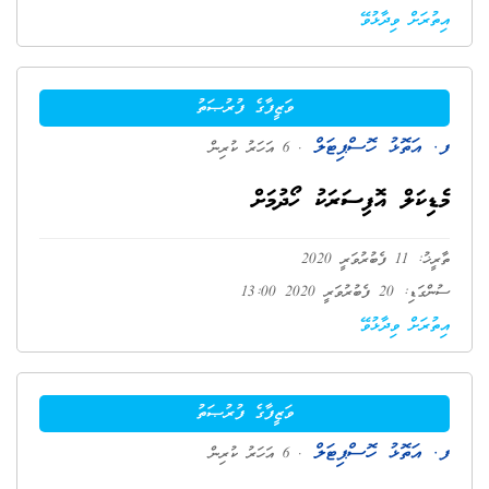
އިތުރަށް ވިދާޅުވޭ
ވަޒީފާގެ ފުރުޞަތު
ފ. އަތޮޅު ހޮސްޕިޓަލް
. 6 އަހަރު ކުރިން
މެޑިކަލް އޮފިސަރަކު ހޯދުމަށް
ތާރީޚު: 11 ފެބުރުވަރީ 2020
ސުންގަޑި: 20 ފެބުރުވަރީ 2020 13:00
އިތުރަށް ވިދާޅުވޭ
ވަޒީފާގެ ފުރުޞަތު
ފ. އަތޮޅު ހޮސްޕިޓަލް
. 6 އަހަރު ކުރިން