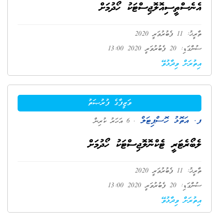
އެނެސްތީސިއޮލޮޖިސްޓަކު ހޯދުމަށް
ތާރީޚު: 11 ފެބުރުވަރީ 2020
ސުންގަޑި: 20 ފެބުރުވަރީ 2020 13:00
އިތުރަށް ވިދާޅުވޭ
ވަޒީފާގެ ފުރުޞަތު
ފ. އަތޮޅު ހޮސްޕިޓަލް
. 6 އަހަރު ކުރިން
ލެބޯރެޓަރީ ޓެކްނޮލޮޖިސްޓަކު ހޯދުމަށް
ތާރީޚު: 11 ފެބުރުވަރީ 2020
ސުންގަޑި: 20 ފެބުރުވަރީ 2020 13:00
އިތުރަށް ވިދާޅުވޭ