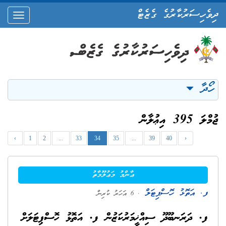
ދިވެހިސަރުކާރުގެ ގެޒެޓް
oggle
ation
ހޯދާ
ޖުމްލަ 395 އިޢުލާން
‹
1
2
...
33
34
35
...
39
40
›
ޢާންމު މަޢުލޫމާތު
ފ. އަތޮޅު ހޮސްޕިޓަލް
. 6 އަހަރު ކުރިން
ފ. ދަރަނބޫދޫ ސިއްޚީމަރުކަޒުން ފ. އަތޮޅު ހޮސްޕިޓަލަށް