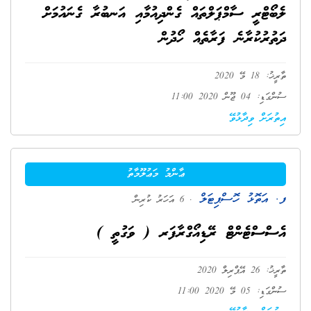
ލެބޯޓްރީ ސާމްޕަލްތައް ގެންދިއުމާއި އަނބުރާ ގެނައުމަށް
ދަތުރުކުރާނެ ފަރާތެއް ހޯދުން
ތާރީޚު: 18 މޭ 2020
ސުންގަޑި: 04 ޖޫން 2020 11:00
އިތުރަށް ވިދާޅުވޭ
ޢާންމު މަޢުލޫމާތު
ފ. އަތޮޅު ހޮސްޕިޓަލް
. 6 އަހަރު ކުރިން
އެސްސްޓެންޓް ރޭޑިއޯގްރާފަރ ( ވަގުތީ )
ތާރީޚު: 26 އޭޕްރިލް 2020
ސުންގަޑި: 05 މޭ 2020 11:00