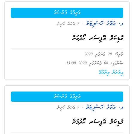
ވަޒީފާގެ ފުރުޞަތު
ފ. އަތޮޅު ހޮސްޕިޓަލް
. 7 އަހަރު ކުރިން
މެޑިކަލް އޮފިސަރ ހޯދުމަށް
ތާރީޚު: 29 ޖަނަވަރީ 2020
ސުންގަޑި: 06 ފެބުރުވަރީ 2020 13:00
އިތުރަށް ވިދާޅުވޭ
ވަޒީފާގެ ފުރުޞަތު
ފ. އަތޮޅު ހޮސްޕިޓަލް
. 7 އަހަރު ކުރިން
މެޑިކަލް އޮފިސަރ ހޯދުމަށް