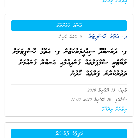
އިތުރަށް ވިދާޅުވޭ
ޢާންމު މަޢުލޫމާތު
ފ. އަތޮޅު ހޮސްޕިޓަލް
. 6 އަހަރު ކުރިން
ފ. ދަރަނބޫދޫ ސިއްޚީމަރުކަޒުން ފ. އަތޮޅު ހޮސްޕިޓަލަށް
ލެބޯޓްރީ ސާމްޕަލްތައް ގެންދިއުމާއި އަނބުރާ ގެނައުމަށް
ދަތުރުކުރާނެ ފަރާތެއް ހޯދުން
ތާރީޚު: 13 އޭޕްރިލް 2020
ސުންގަޑި: 30 އޭޕްރިލް 2020 11:00
އިތުރަށް ވިދާޅުވޭ
ވަޒީފާގެ ފުރުޞަތު