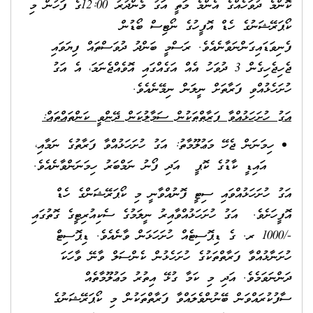
ކޮންމެ ދުވަހެއްގެ އެންމެ މަތީ އަގު މެންދުރު 12:00ގެ ފަހުން މި
ކޯޕަރޭޝަނުގެ ހެޑް އޮފީހުގެ ނޯޓިސް ބޯޑުން
ފެނިވަޑައިގަންނަވާނެއެވެ. ރަސްމީ ބަންދު ދުވަސްތައް ފިޔަވައި
ޖެހިޖެހިގެން 3 ދުވަހު އެއް އަގެއްގައި އޮވެއްޖެނަމަ، އެ އަގު
ހުށަހެޅުއްވި ފަރާތަށް ނީލަން ނިމޭނެއެވެ.
އަގު ހުށަހަޅުއްވާ ފަރާތްތަކުން ސަމާލުކަން ދޭންވީ ކަންތައްތައް:
ހިމަނަން ޖެހޭ މަޢުލޫމާތު: އަގު ހުށަހަޅުއްވާ ފަރާތުގެ ނަމާއި،
އައިޑީ ކާޑުގެ ކޮޕީ އަދި ފޯނު ނަމްބަރު ހިމަނަންވާނެއެވެ.
އަގު ހުށަހަޅުއްވައި ސިޓީ ފޮނުއްވާނީ މި ކޯޕަރޭޝަންގެ ހެޑް
އޮފީހަށެވެ. އަގު ހުށަހަޅުއްވާއިރު ނީލަމުގެ ސެކިއުރިޓީގެ ގޮތުގައި
-/1000 ރ. ގެ ޑިޕޮސިޓެއް ހުށަހަޅަން ވާނެއެވެ. ޑިޕޮސިޓް
ހުށަނާޅުއްވާ ފަރާތްތަކުގެ ހުށަހެޅުން ކެންސަލް ވާނޭ ވާހަކަ
ދަންނަވަމެވެ. އަދި މި ކަމާ ގުޅޭ އިތުރު މަޢުލޫމާތެއް
ސާފުކުރައްވަން ބޭނުންވެލައްވާ ފަރާތްތަކުން މި ކޯޕަރޭޝަނުގެ