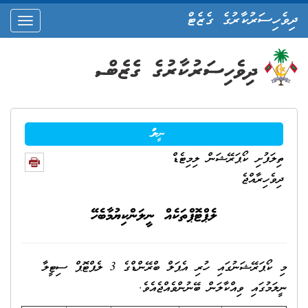
ދިވެހިސަރުކާރުގެ ގެޒެޓް
oggle
ation
ނީލަން
ތިލަފުށި ކޯޕަރޭޝަން ލިމިޓެޑް
ދިވެހިރާއްޖެ
ލެޕްޓޮޕްތަކެއް ނީލަންކިޔުމާބެހޭ
މި ކޯޕަރޭޝަނުގައި ހުރި އެޕަލް ބްރޭންޑްގެ 3 ލެޕްޓޮޕް ސިޓީލާ
ނީލަމުގައި ވިއްކާލަން ބޭނުންވެއްޖެއެވެ.