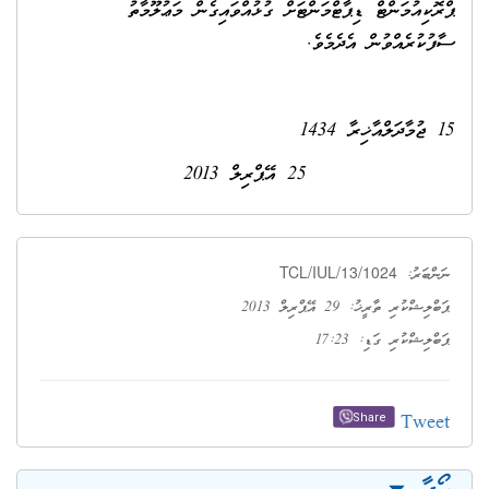
ޕްރޮކިއުމަންޓް ޑިޕާޓްމަންޓަށް ގުޅުއްވައިގެން މަޢުލޫމާތު
ސާފުކުރެއްވުން އެދެމެވެ.
15 ޖުމާދަލްއާޚިރާ 1434
25 އޭޕްރިލް 2013
TCL/IUL/13/1024
ނަންބަރު:
ޕަބްލިޝްކުރި ތާރީޚު: 29 އޭޕްރިލް 2013
ޕަބްލިޝްކުރި ގަޑި: 17:23
Tweet
Share