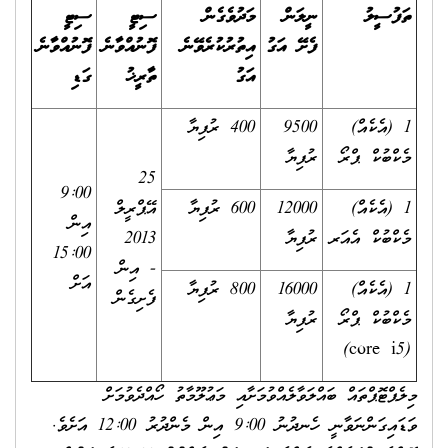
ތަފުސީލު
ނީލަން
މަދުވެގެން
ސިޓީ
ސިޓީ
ފެށޭ އަގު
އިތުރުކުރެވޭނެ
ފޮނުއްވާނެ
ފޮނުއްވާނެ
އަގު
ތާރީޚު
ގަޑި
1 (އެކެއް)
9500
400 ރުފިޔާ
މެކްބުކް ޕްރޯ
ރުފިޔާ
25
9:00
1 (އެކެއް)
12000
600 ރުފިޔާ
އޭޕްރީލް
އިން
މެކްބުކް އެއަރ
ރުފިޔާ
2013
15:00
- އިން
އަށް
1 (އެކެއް)
16000
800 ރުފިޔާ
ފެށިގެން
މެކްބުކް ޕްރޯ
ރުފިޔާ
(core i5)
މިލެޕްޓޮޕްތައް ބައްލަވާލެއްވުމަށާއި މަޢުލޫމާތު ހޯއްދެވުމަށް
ވަޑައިގަންނަވާނީ ހެނދުނު 9:00 އިން މެންދުރު 12:00 އަށެވެ.