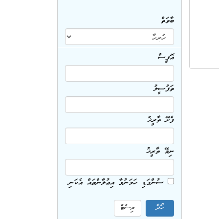
ބާވަތް
އޮފީސް
ތަފުސީލު
ފެށޭ ތާރީޚު
ނިމޭ ތާރީޚު
ސުންގަޑި ހަމަނުވާ އިޢުލާންތައް އެކަނި