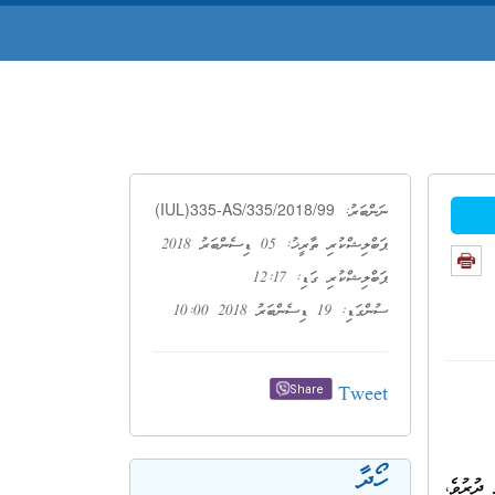
(IUL)335-AS/335/2018/99
ނަންބަރު:
ޕަބްލިޝްކުރި ތާރީޚު: 05 ޑިސެންބަރު 2018
ޕަބްލިޝްކުރި ގަޑި: 12:17
ސުންގަޑި: 19 ޑިސެންބަރު 2018 10:00
Tweet
Share
ހޯދާ
ބުދަދުވަހުގެ 10:00 މި އިދާރާއަށް ދުރުވެ،