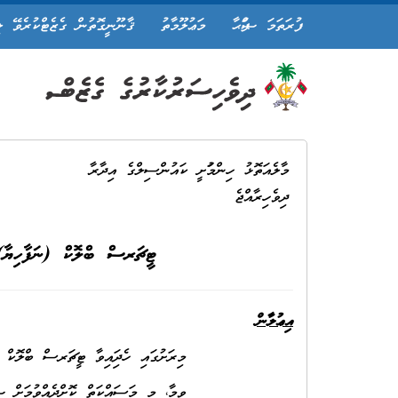
ފުރަތަމަ ޞަފްޙާ
މަޢުލޫމާތު
ޤާނޫނީގޮތުން ގެޒެޓްކުރެވޭ ލ
މާލެއަތޮޅު ހިންމަފުށީ ކައުންސިލްގެ އިދާރާ
ދިވެހިރާއްޖެ
ޓީޗަރސް ބްލޮކް (ނަފާހިޔާ) ގެ 5 ކޮޓަރި އޭސީ ކޮށްދޭނެ ފަރާތ
އިޢުލާން
މިރަށުގައި ހެދިފައިވާ ޓީޗަރސް ބްލޮކް (ނަފާހިޔާ) ގެ 5 ކޮޓަރި އަމިއްލަތަކެތީގައި އޭސީކޮށްދޭނެ