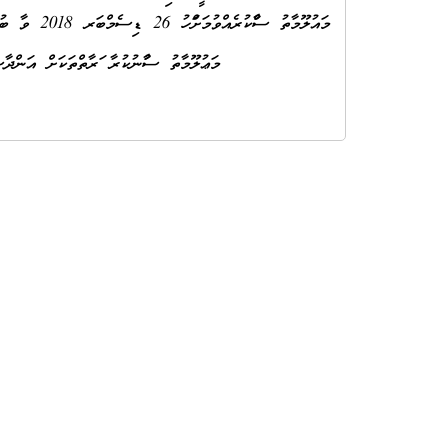
މައުލޫމާތު ސާފްކުރެއްވުމަށްފަހު 26 ޑިސެމްބަރ 2018 ވާ ބުދަ ދުވަހުގެ 12:00 އަށް އަންދާސީ ހިސާބު ހުށަހެޅުއްވުން އެދެމެވެ.
މަޢުލޫމާތު ސާފުނުކުރާ ފަރާތްތަކަށް އަންދާސީ ހިސާބ