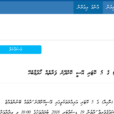
ިޔުން
އާންމު އިޢުލާން
މަސައްކަތް
ެއް ހޯދުމާބެހޭ
 ފަރާތެއް ބޭނުންވެއްޖެ
ވީމާ، މި މަސައްކަތް ކޮށްދެއްވުމަށް ޝައުޤުވެރިވާ ފަރާތުން 19 ޑިސެމްބަރ 2018 