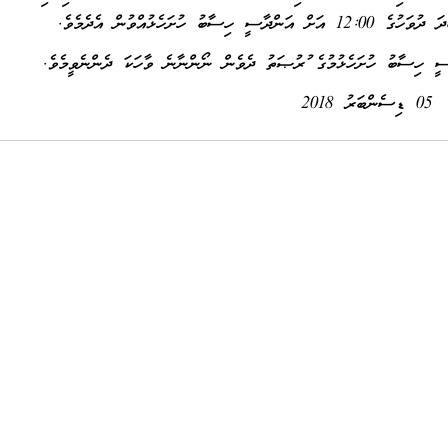
ު ހުށަހެޅުމުގެ ފުރުޞަތު ދެވެން ނޯންނާނެ ވާހަކަ ދެންނެވީމެވެ.
05 ޑިސެންބަރު 2018