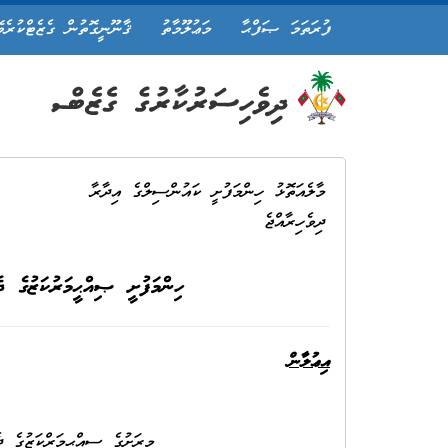
ފުރަތަމަ ޞަފްޙާ
މަޢުލޫމާތު
ޤާނޫނީގޮތުން ގެޒެޓްކުރެވ
މާލެއަތޮޅު ހިންމަފުށީ ކައުންސިލްގެ އިދާރާ
ދިވެހިރާއްޖެ
ހިންމަފުށީ ޞިއްޙީމަރުކަޒުގެ ދެ
އިޢުލާން
މިރަށުގެ ސިއްޙީމަރްކަޒުގެ ދެކުނަށް އޮތްބިމުގަ