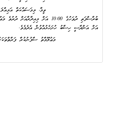
އަށް އަންދާސީ ހިސާބު ހުށަހެޅުއްވުން އެދެމެވެ.
މަޢުލޫމާތު ސާފުނުކުރާ ފަރާތްތަކަށް އަންދާސީ ހި