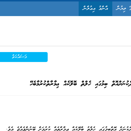
ޭ ލިޔުން
އާންމު އިޢުލާން
މަސައްކަތް
ކުނަށްއޮތް ބިމުގައި ހެލްތް ބޮލޮކެއް ޢިމާރާތްކުރުމާބެހޭ
އި ހެލްތު ބްލޮކެއް ޢިމާރާތެއް ކުރުމަށް ބޭނުންވެއްޖެ އެވެ.