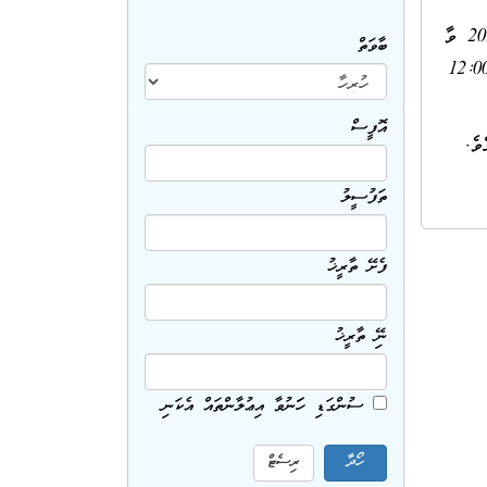
ވީމާ، މިމަސައްކަތް އަމިއްލަ ތަކެތީގައި ކޮށްދިނުމަށް ޝައުޤުވެރިވެލައްވާ ފަރާތްތަކުން 20 ޑިސެމްބަރ 2018 ވާ
ބާވަތް
ދުވަހުގެ 10:00 އަށް މިއިދާރާއަށް ދުރުވެ މަޢުލޫމާތު ސާފުކުރެއްވުމަށްފަހު 27 ޑިސެމްބަރ 2018 ވާ ބުރާސްފަތި ދުވަހުގެ 12:00
އޮފީސް
ެ.
ތަފުސީލު
ފެށޭ ތާރީޚު
ނިމޭ ތާރީޚު
ސުންގަޑި ހަމަނުވާ އިޢުލާންތައް އެކަނި