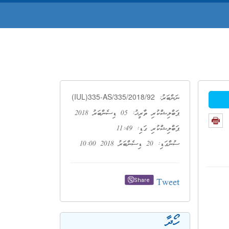
(IUL)335-AS/335/2018/92
ނަންބަރު:
ޕަބްލިޝްކުރި ތާރީޚު: 05 ޑިސެންބަރު 2018
ޕަބްލިޝްކުރި ގަޑި: 11:49
ސުންގަޑި: 20 ޑިސެންބަރު 2018 10:00
Tweet
Share
ހޯދާ