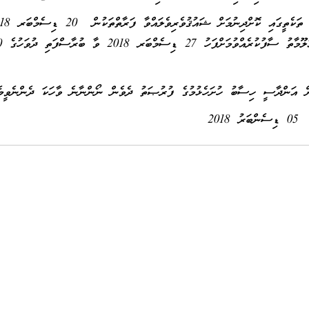
ބުރާސްފަތި 
ސާބު ހުށަހެޅުމުގެ ފުރުޞަތު ދެވެން ނޯންނާނެ ވާހަކަ ދެންނެވީމެވ
05 ޑިސެންބަރު 2018