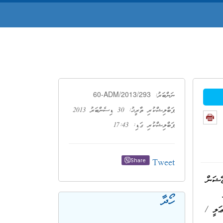
60-ADM/2013/293
ނަންބަރު:
ޕަބްލިޝްކުރި ތާރީޚު: 30 ޑިސެންބަރު 2013
ޕަބްލިޝްކުރި ގަޑި: 17:43
Tweet
Share
ުވަހު ޕްރައިވަޓައިޒޭޝަން
ހޯދާ
ަލީ /