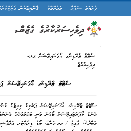
ފުރަތަމަ ޞަފްޙާ
މަޢުލޫމާތު
ޤާނޫނީގޮތުން ގެޒެޓްކުރެވ
ސްޓޭޓް ޓްރޭޑިންގ އޯގަނައިޒޭޝަން ޕލކ
ދިވެހިރާއްޖެ
ސްޓޭޓް ޓްރޭޑިންގ އޯގަނައިޒޭޝަން ޕަބް
އެންޑް ކޯޕަރަޓައިޒޭޝަން ބޯޑުން ވަނީ ބަދަލުތަކެއް ގެންނަވާ
ޢަބްދުﷲ ފާއިޒު / މއ.މަނާގެ، ބޯޑު ޑިރެކްޓަރ އަލްފާޟިލ