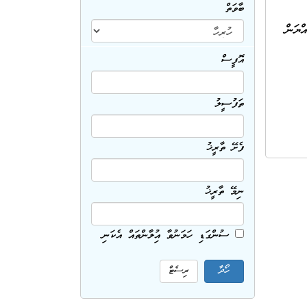
ބާވަތް
ްޔަން
އޮފީސް
ތަފުސީލު
ފެށޭ ތާރީޚު
ނިމޭ ތާރީޚު
ސުންގަޑި ހަމަނުވާ އިޢުލާންތައް އެކަނި