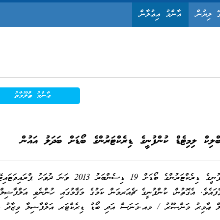
ޭ ލިޔުން
އާންމު އިޢުލާން
ޢާންމު މަޢުލޫމާތު
ލިކް ލިމިޓެޑް ކުންފުނީގެ ޑިރެކްޓަރުންގެ ބޯޑަށް ބަދަލު އައުން
ސްޓޭޓް ޓްރޭޑިންގ އޯގަނައިޒޭޝަން ޕަބްލިކް ލިމިޓެޑް ކުންފުނީގެ ޑިރެކްޓަރުންގެ ބޯޑަށް 19 ޑިސެންބަރު 2013 ވަނަ ދ
ފައެވެ. އެގޮތުން، ކުންފުނީގެ ޗެއަރމަން ކަމުގެ މަޤާމުގައި ހުންނެވި އަލްފާޟިލް
ް ޢާމިރު މަންޞޫރު / މއ.މަނަސް އަދި ބޯޑު ޑިރެކްޓަރ އަލްފާޟިލާ ވިޒާދު ޢ