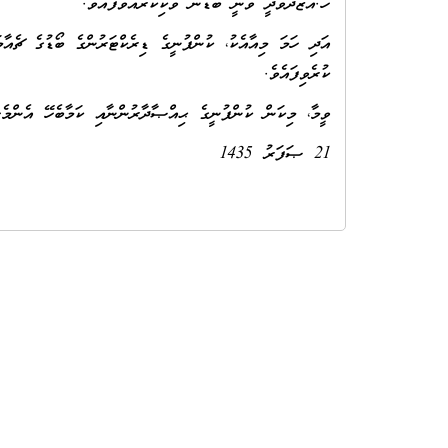
ހ.އާޒާދެވާދީ ވަނީ ބޯޑުން ވަކިކުރައްވާފައެވެ.
އަދި ހަމަ މިއާއެކު، ކުންފުނީގެ ޑިރެކްޓަރުންގެ ބޯޑުގެ ޗެއ
ކުރެވިފައެވެ.
ވީމާ، މިކަން ކުންފުނީގެ ޙިއްޞާދާރުންނާއި ކަމާބެހޭ އެންމެހައ
21 ޞަފަރު 1435