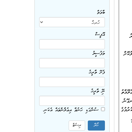
ބާވަތް
އޮފީސް
ު
ުކޮށް
ތަފުސީލު
ފެށޭ ތާރީޚު
ނިމޭ ތާރީޚު
ޫމާތު
ނގޭނެ
ރުމުގެ
ސުންގަޑި ހަމަނުވާ އިޢުލާންތައް އެކަނި