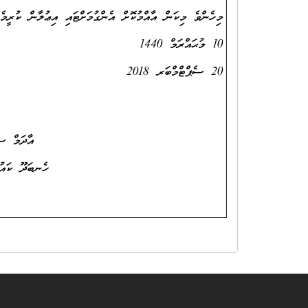
މިހެންވެ މިކަން އާއްމުކޮށް އެންގުމަށްޓައި އިޢުލާން ކުރީމެވ
10 މުޙައްރަމް 1440
20 ސެޕްޓްމްބަރ 2018
އާދަމް ސަމީރ
ހެނބަދޫ ކައުންސިލްގެ 