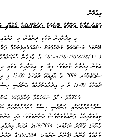
ނަންބަރ
އިޢުލާން
ގަބުރުސްތާން ވަށާފާރު ރޭނުމަށް ފައުންޑޭޝަން އެޅުމާއި ވަށ
މި އިދާރާއިން ތަކެތި ދިނުމުން، މި ރަށުގައި ބޭނުންކ
ރޭނުމުގެ މަސައްކަތް ކުރެއްވުމަށް ޝަޢުޤުވެރިވެލައްވާ ފަރ
(IUL)285-A/285/2018/28 އާ ގުޅި
ދުވަހުގެ 13:00 ށް މި އިދާރާއަށްދުރުވެ އަންދާސީ ހިސާބު ހުށަހެޅުއްވުން އެދެމެވެ.
މަޢުލޫމާތު ސާފު ނުކުރައްވާ ފަރާތްތަކުގެ އަންދާސީ ހިސ
ސާފުކުރެއްވުމަށާއި، އަންދާސީ ހިސާބު ހުށަހެޅުއްވުމަށް ބަދ
ލިޔުމަކާއިއެކު ފޮނުއްވުމަށްވެސް ދަންނަވަމެވެ. އަދި ދަންނ
ޤާނޫނު( ޤާނޫނު ނަންބަރ: 14
ކުރުމުގެ ޤާނޫނު (ޤާނޫނު ނަންބަރ: 19/2014)ގެ ދަށުން ވިޔަފާރި ރަޖިސްޓްރީ ކޮށްފައިވާ ފަރާތްތަކަށެވެ.