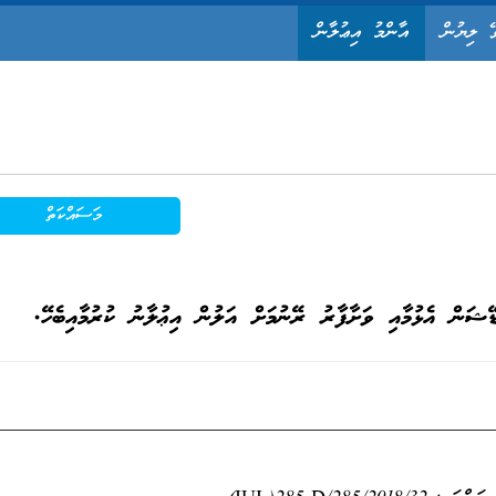
ޭ ލިޔުން
އާންމު އިޢުލާން
މަސައްކަތް
ޭޝަން އެޅުމާއި ވަށާފާރު ރޭނުމަށް އަލުން އިޢުލާނު ކުރުމާއިބެހޭ.