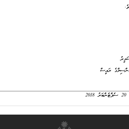
ެ.
ު
ރައީސް
20 ސެޕްޓެންބަރު 2018