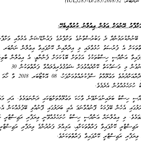
:
IUL)285-D/285/2018/32)
ާފާރު ރޭނުމަށް އަލުން އިޢުލާނު ކުރުމާއިބެހޭ.
ުރަމުންދާ ދެ ގަބުރުސްތާނުގެ ވަށާފާރުގެ ފައުންޑޭޝަން އެޅުމާއި ވަށާފާރ
ާތްތަކަށް އެ ފުރުޞަތު ހުޅުވާލައި މި އިދާރާއިން ކޮށްފައިވާ އިޢުލާން ނަންބަރ
ގެން ހުށަހަލުއްވާފައިވާ އަންދާސީ ހިސާބުތަކުގެ އަގުތަށް ބޮޑުކަމަށް ފެންނާތީ، އެ އިޢުލާން ބާޠިލ
އަލުން އިޢުލާން ކުރަމެވެ. ވީމާ، މި އިދާރާއިން ތަކެތި ދިނުމުން މި މަސައްކަތް ކޮށްދެއްވުމަށް ޝަޢުޤުވެރިވެލައްވާ ފަރާތްތަކުން 30
ސެޕްޓެމްބަރ 2018 ވާ އާދީއްތަ ދުވަހުގެ 13:00 މި އިދާރާއަށްދުރުވެ މަޢުލޫމާތު ސާފުކުރެއްވުމަށްފަހު، 08 އޮކްޓޯބަރ 2018 ވާ ހޯމަ
ާބު ބަލައިނުގަނެވޭނެ ވާހަކަ މަޢުލޫމާތަށްޓަކައި ދަންނަވަމެވެ. އަދި މަޢުލ
ަލުގައި އެހެން ބޭފުޅަކު ފޮނުއްވާނަމަ އެއީ ބަދަލުގައި ފޮނުއްވި ބޭފުޅެއްކަން އެ
ަވަމެވެ. މި އިޢުލާނަށް އަންދާސީ ހިސާބު ހުށަހެޅުއްވޭނީ ވިޔަފާރި ރަޖިސްޓްރީ ކު
18/20)ގެ ދަށުން ވިޔަފާރި ރަޖިސްޓްރީ ކޮށްފައިވާ ފަރާތްތަކަށާއި، އަމިއްލަ ފަރުދުންގެ ވިޔަފާރި ރަޖިސްޓްރީ