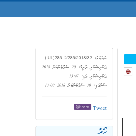
(IUL)285-D/285/2018/32
ނަންބަރު:
ޕަބްލިޝްކުރި ތާރީޚު: 20 ސެޕްޓެންބަރު 2018
ޕަބްލިޝްކުރި ގަޑި: 13:47
ސުންގަޑި: 30 ސެޕްޓެންބަރު 2018 13:00
Tweet
Share
ހޯދާ