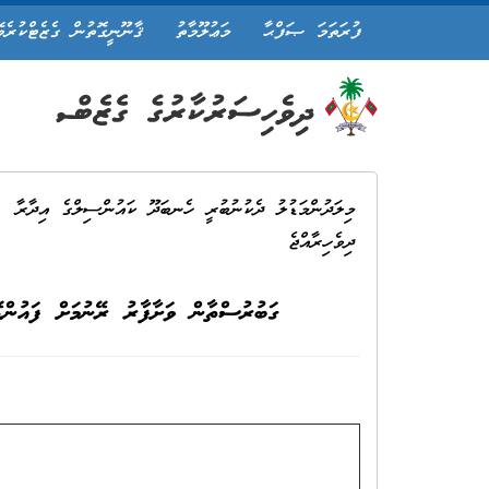
ފުރަތަމަ ޞަފްޙާ
މަޢުލޫމާތު
ޤާނޫނީގޮތުން ގެޒެޓްކުރެވ
މިލަދުންމަޑުލު ދެކުނުބުރީ ހެނބަދޫ ކައުންސިލްގެ އިދާރާ
ދިވެހިރާއްޖެ
ގަބުރުސްތާން ވަށާފާރު ރޭނުމަށް ފައުންޑ