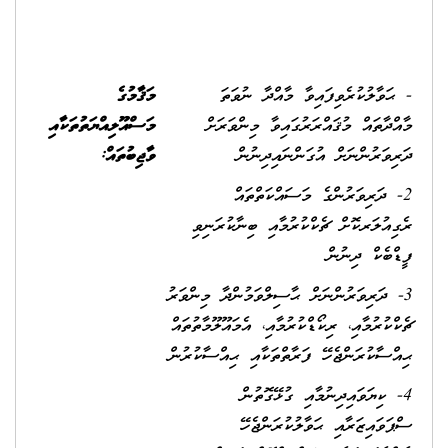
- ޙަވާލުކުރެވިފައިވާ މާއްދާ ނުވަތަ
މަޤާމުގެ
މާއްދާތައް މުޤައްރަރުގައިވާ މިންވަރަށް
މަސްއޫލިއްޔަތުތަކާއި
ދަރިވަރުންނަށް އުގަންނައިދިނުން
ވާޖިބުތައް:
2- ދަރިވަރުންގެ މަސައްކަތްތައް
ރެގިއުލަރކޮށް ޗެކްކުރުމާއި ބިނާކުރަނިވި
ފީޑްބެކް ދިނުން
3- ދަރިވަރުންނަށް ޙާސިލްވަމުންދާ މިންވަރު
ޗެކްކުރުމާއި، ރިކޯޑްކުރުމާއި، އެމައޫލޫމާތުތައް
ޙިއްސާކުރަންޖެހޭ ފަރާތްތަކާއި ޙިއްސާކުރުން
4- ކިޔަވައިދިނުމާއި ގުޅޭގޮތުން
ސްޕަވައިޒަރާއި ޙަވާލުކުރަންޖެހޭ