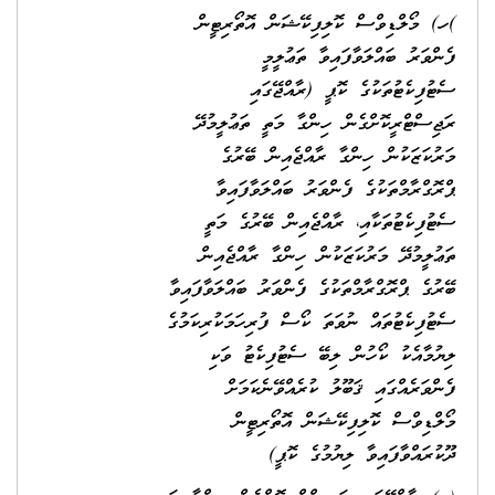
)ހ) މޯލްޑިވްސް ކޮލިފިކޭޝަން އޮތޯރިޓީން
ފެންވަރު ބައްލަވާފައިވާ ތަޢުލީމީ
ސެޓުފިކެޓުތަކުގެ ކޮޕީ (ރާއްޖޭގައި
ރަޖިސްޓްރީކޮށްގެން ހިންގާ މަތީ ތަޢުލީމުދޭ
މަރުކަޒަކުން ހިންގާ ރާއްޖެއިން ބޭރުގެ
ޕްރޮގްރާމްތަކުގެ ފެންވަރު ބައްލަވާފައިވާ
ސެޓުފިކެޓުތަކާއި، ރާއްޖެއިން ބޭރުގެ މަތީ
ތަޢުލީމުދޭ މަރުކަޒަކުން ހިންގާ ރާއްޖެއިން
ބޭރުގެ ޕްރޮގްރާމްތަކުގެ ފެންވަރު ބައްލަވާފައިވާ
ސެޓުފިކެޓުތައް ނުވަތަ ކޯސް ފުރިހަމަކުރިކަމުގެ
ލިޔުމާއެކު ކޯހުން ލިބޭ ސެޓުފިކެޓު ވަކި
ފެންވަރެއްގައި ޤަބޫލު ކުރެއްވޭނެކަމަށް
މޯލްޑިވްސް ކޮލިފިކޭޝަން އޮތޯރިޓީން
ދޫކުރައްވާފައިވާ ލިޔުމުގެ ކޮޕީ)