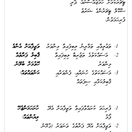
ޓީޗަރުކަމަށް ހަމަޖައްސާނަމަ، ޕްރީ
ސްކޫލް ޓީޗަރުންގެ ޝަރުތު
ފުރިހަމަވުން.
ތަޢުލީމާއި ތަމްރީނު ލިބިފައިވާ މިންވަރު
ވަޒީފާއަށް އެންމެ
މަސައްކަތުގެ ތަޖުރިބާ ލިބިފައިވާ
ޤާބިލު ފަރާތެއް
މިންވަރު
ހޮވުމަށް ބެލޭނެ
މަސައްކަތުގެ ހުނަރާއި، ފެންވަރާއި
ކަންތައްތައް:
ޤާބިލުކަމާއި ސިފަތައް
ފުރިހަމަ ކުރައްވާފައިވާ ވަޒީފާއަށް އެދޭ
ހުށަހަޅަންޖެހޭ
ފޯމު
ލިޔުންތައް:
ވަޒީފާއަށް އެދޭ ފަރާތުގެ ވަނަވަރު (ގުޅޭނެ