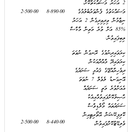
2 އަހަރު މަސައްކަތްކޮށް،
މަސައްކަތުގެ ފެންވަރުބެލުމުގެ
8,890.00
2,500.00
ނިޒާމުން ވިދިވިދިގެން 2 އަހަރު
%85 އަށް ވުރެ މަތިން މާކްސް
ލިބިފައިވުން.
ކިޔަވައިދިނުމުގެ ރޮނގުން ނުވަތަ
ކިޔަވައިދޭ މާއްދާއަކުން
ދިވެހިރާއްޖޭގެ ޤައުމީ ސަނަދުގެ
އޮނިގަނޑު ލެވެލް 7 ނުވަތަ
އެއަށްވުރެ މަތީ ސަނަދެއް
ޙާޞިލުކޮށްފައިވުމާއިއެކު
ސަނަދުތައް މޯލްޑިވްސް
ކޮލިފިކޭޝަން އޮތޯރިޓީއިން
2,500.00
8,440.00
ވެލިޑޭޓްކޮށްފައިވުން،