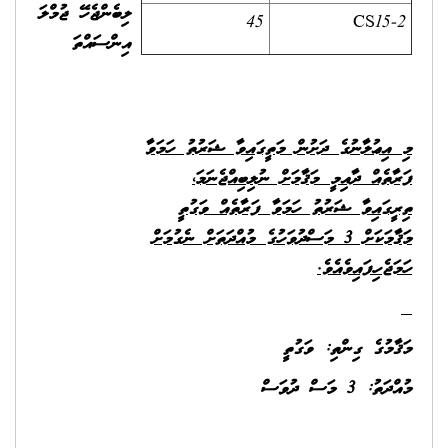
ލިބެންޖެހޭ ޖުމްލަ
45
CS15-2
އިންސައްތަ
މި އިޢުލާނުގެ ދަށުން މަތީގައިވާ ޝަރުތު ހަމަވާ
ފަރާތެއް ދާއިމީ މަޤާމަށް ނުލިބިއްޖެނަމަ،
ތިރީގައިވާ ޝަރުތު ހަމަވާ ފަރާތެއް ވަގުތީ
މަޤާމަކަށް 3 މަސްދުވަހުގެ މުއްދަތަށް ނެގުމަށް
ހަމަޖެހިފައިވެއެވެ.
މަޤާމުގެ ގިންތި: ވަގުތީ
މުއްދަތު: 3 މަސް ދުވަސް