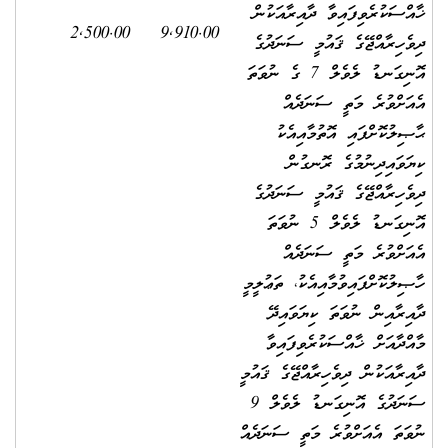
ޚާއްސަކުރެވިފައިވާ ދާއިރާއަކުން
2,500.00
9,910.00
ދިވެހިރާއްޖޭގެ ޤައުމީ ސަނަދުގެ
އޮނިގަނޑު ލެވެލް 7 ގެ ނުވަތަ
އެއަށްވުރެ މަތީ ސަނަދެއް
ޙާޞިލުކޮށްފައި އޮތުމާއިއެކު
ކިޔަވައިދިނުމުގެ ރޮނގުން
ދިވެހިރާއްޖޭގެ ޤައުމީ ސަނަދުގެ
އޮނިގަނޑު ލެވެލް 5 ނުވަތަ
އެއަށްވުރެ މަތީ ސަނަދެއް
ހާޞިލުކޮށްފައިވުމާއިއެކު، ތަޢުލީމީ
ދާއިރާއިން ނުވަތަ ކިޔަވައިދޭ
މާއްދާއަށް ޚާއްސަކުރެވިފައިވާ
ދާއިރާއަކުން ދިވެހިރާއްޖޭގެ ޤައުމީ
ސަނަދުގެ އޮނިގަނޑު ލެވެލް 9
ނުވަތަ އެއަށްވުރެ މަތީ ސަނަދެއް