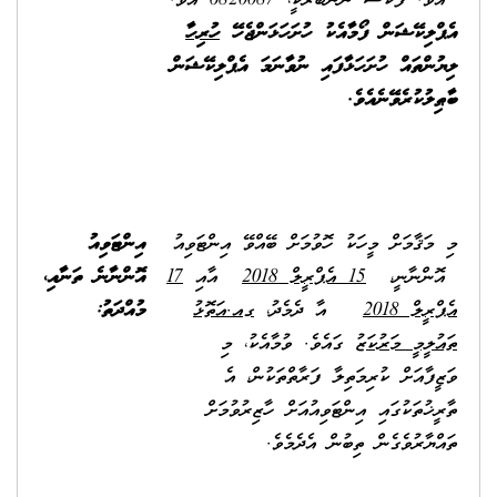
އެވެ. ފެކްސް ނަންބަރަކީ، 6820087 އެވެ.
އެޕްލިކޭޝަން ފޯމާއެކު ހުށަހަޅަންޖެހޭ
ހުރިހާ
ލިޔުންތައް ހުށަހަޅާފައި ނުވާނަމަ އެޕްލިކޭޝަން
ބާޠިލުކުރެވޭނެއެވެ.
މި މަޤާމަށް މީހަކު ހޮވުމަށް ބޭއްވޭ އިންޓަވިއު
އިންޓަވިއު
އޮންނާނީ،
15 އެޕްރީލް 2018
އާއި
17
އޮންނާނެ ތަނާއި،
އެޕްރީލް 2018
އާ ދެމެދު،
ގއ.އަތޮޅު
މުއްދަތު:
ތައުލީމީ މަރުކަޒު
ގައެވެ. ވުމާއެކު، މި
ވަޒީފާއަށް ކުރިމަތިލާ ފަރާތްތަކުން، އެ
ތާރީޚުތަކުގައި އިންޓަވިއުއަށް ހާޒިރުވުމަށް
ތައްޔާރުވެގެން ތިބުން އެދެމެވެ.