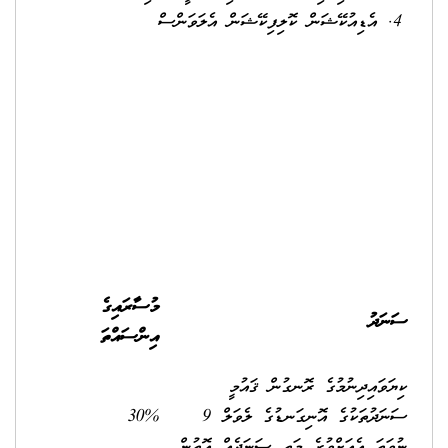
އެޑިއުކޭޝަން ކޮލިފިކޭޝަން އެލަވަންސް
މުސާރައިގެ
ސަނަދު
އިންސައްތަ
ކިޔަވައިދިނުމުގެ ރޮނގުން ޤައުމީ
ސަނަދުތަކުގެ އޮނިގަނޑުގެ ލެވަލް 9
30%
ނުވަތަ އެއަށްވުރެ މަތީ ސަނަދެއް އޮތުން