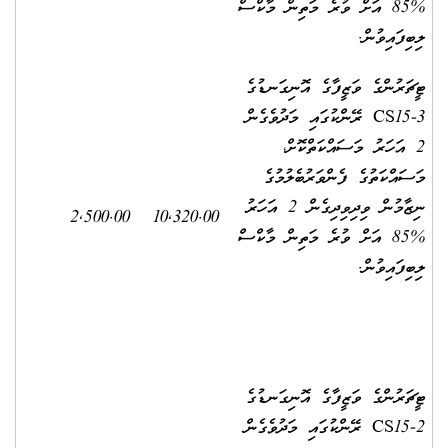
%85 އަށް ވުރެ މަތިން މާކްސް
ލިބިފައިވުން.
ޓީޗަރުންގެ ވަޒީފާގެ އޮނިގަނޑުގެ
CS15-3 ރޭންކުގައި މަދުވެގެން
2 އަހަރު މަސައްކަތްކޮށް،
މަސައްކަތުގެ ފެންވަރުބެލުމުގެ
ނިޒާމުން ވިދިވިދިގެން 2 އަހަރު
2,500.00
10,320.00
%85 އަށް ވުރެ މަތިން މާކްސް
ލިބިފައިވުން.
ޓީޗަރުންގެ ވަޒީފާގެ އޮނިގަނޑުގެ
CS15-2 ރޭންކުގައި މަދުވެގެން