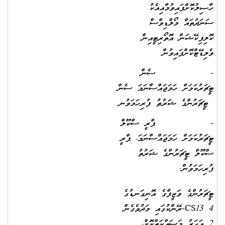
ހާޞިލުކޮށްފައިވުމާއިއެކު
ސަނަދުތައް މޯލްޑިވްސް
ކޮލިފިކޭޝަން އޮތޯރިޓީއިން
ވެލިޑޭޓްކޮށްފައިވުން
- ސެން
ޓީޗަރުކަމަށް ހަމަޖައްސާނަމަ ސެން
ޓީޗަރުންގެ ޝަރުޠު ފުރިހަމަވުނ
- ޕްރީ ސްކޫލް
ޓީޗަރުކަމަށް ހަމަޖައްސާނަމަ، ޕްރީ
ސްކޫލް ޓީޗަރުންގެ ޝަރުތު
ފުރިހަމަވުން.
ޓީޗަރުންގެ ވަޒީފާގެ އޮނިގަނޑުގެ
4 CS13-ރޭންކުގައި މަދުވެގެން
2 އަހަރު މަސައްކަތްކޮށް،