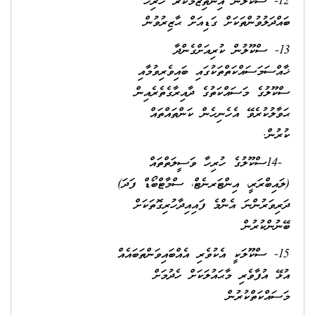
12- ސްކޫލުން އިންތިޒާމުކުރާ ހުރިހާ
ބައްދަލުވުންތަކަށް ގަޑިއަށް ޙާޒިރުވުން
13- ސްކޫލުން ކުރިއަށްގެންދާ
ޚާއްސަމަސައްކަތްތަކުގައި ބައިވެރިވުމާއި
ސްކޫލުގެ މަސައްކަތުގެ ދާއިރާގެތެރެއިން
ޙަވާލުކުރެވޭ އެހެނިހެން ކަންތައްތައް
ކުރުން.
-14ސްކޫލުގެ ހުރިހާ ވަސީލަތްތައް
(ލައިބްރަރީ، އިންޓަރނެޓް، ސްމާޓްބޯޑް ފަދަ)
ދަރިވަރުންނަ އެންމެ ފައިއިދާހުރިގޮތަކަށް
ބޭނުންކުރުން
15- ސްކޫލަކީ އެކުވެރި އެއްބައިވަންތަބައެއް
އުޅޭ އުފާވެރި މާޙައުލަކަށް ހެދުމަށް
މަސައްކަތްކުރުން