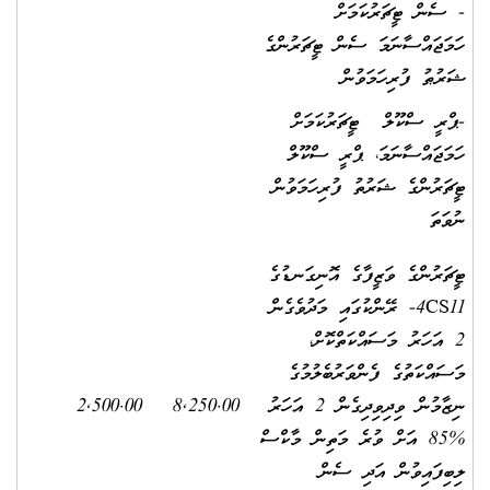
- ސެން ޓީޗަރުކަމަށް
ހަމަޖައްސާނަމަ ސެން ޓީޗަރުންގެ
ޝަރުޠު ފުރިހަމަވުން
-ޕްރީ ސްކޫލް ޓީޗަރުކަމަށް
ހަމަޖައްސާނަމަ، ޕްރީ ސްކޫލް
ޓީޗަރުންގެ ޝަރުތު ފުރިހަމަވުން
ނުވަތަ
ޓީޗަރުންގެ ވަޒީފާގެ އޮނިގަނޑުގެ
4CS11- ރޭންކުގައި މަދުވެގެން
2 އަހަރު މަސައްކަތްކޮށް،
މަސައްކަތުގެ ފެންވަރުބެލުމުގެ
ނިޒާމުން ވިދިވިދިގެން 2 އަހަރު
8,250.00
2,500.00
%85 އަށް ވުރެ މަތިން މާކްސް
ލިބިފައިވުން އަދި ސެން