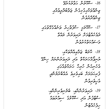
16- ސްކޫލުން ޙަވާލުކުރެވޭ
ޒިންމާތަކާއިގުޅިގެން ޖަވާބުދާރީވުމާއި
ޒިންމާދާރުވުން
17- ސްކޫލަކީ ސާފުތާހިރު ތަނެއްގެގޮތުގައި
ދެމެހެއްޓުމަށް ދަރިވަރުން ލައްވާ
މަސައްކަތްކުރުވުން
18- ކްލަބް ޖަމްޢިއްޔާތަކާއި،
ޔުނިފޯމްޙަރަކާތް އަދި ދަރިވަރުންނަށް ހިންގޭ
އެހެނިހެން ހުރިހާ ޙަރަކާތެއްގައި
ފުރިހަމަޔަށް ބައިވެރިވެ އެއްބާރުލުންދީ
އެހީތެރިވުން
19- ދަރިވަރުންނާއި، ބެލެނިވެރިންނާއި،
ސްޓާފުން އަދި ސްކޫލުގެ ސިއްރުތައް
ހިފެހެއްޓުން