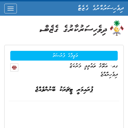
ދިވެހިސަރުކާރުގެ ގެޒެޓް
oggle
ation
ވަޒީފާގެ ފުރުޞަތު
ގއ. އަތޮޅު ތަޢުލީމީ މަރުކަޒު
ދިވެހިރާއްޖެ
ޕުރައިމަރީ ޓީޗަރަކު ބޭނުންވެއްޖެ