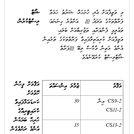
މި ވަޒީފާއަށް އެދި ހުށަހަޅާ، ޝަރުޠު ހަމަވާ
ޝޯޓް
ފަރާތްތަކުގެ އަދަދު
10
އަށްވުރެ ގިނަނަމަ،
ލިސްޓްކުރުން:
ތަޢުލީމީ ފެންވަރާއި ތަޖުރިބާއަށް ބަލައި،
ވަޒީފާއަށް ކުރިމަތިލާފައިވާ ފަރާތްތަކުގެ ތެރެއިން
އެންމެ މަތިން މާކްސް ލިބޭ
10
ފަރާތް
ޝޯޓްލިސްޓް ކުރެވޭނެއެވެ.
މަޤާމަށް މީހުން
މަޤާމު
ޖުމްލަ އިންސައްތަ
ހޮވުމަށް
CS9-2 އިން
30
ކަނޑައަޅާފައިވާ
CS11-2
ކްރައިޓީރިއާގެ
ހުރިހާ ބަޔަކުން
35
CS13-2
އެންމެ ދަށްވެގެން