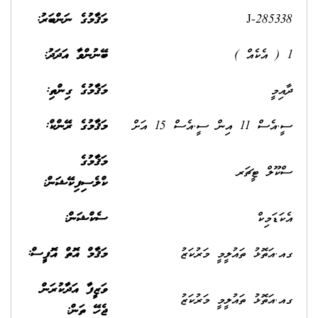
J-285338
މަޤާމުގެ ނަންބަރު:
1 ( އެކެއް )
ބޭނުންވާ އަދަދު:
ދާއިމީ
މަޤާމުގެ ގިންތި:
ސީ.އެސް 11 އިން ސީ.އެސް 15 އަށް
މަޤާމުގެ ރޭންކް:
މަޤާމުގެ
ސްކޫލް ޓީޗަރ
ކްލެސިފިކޭޝަން:
އެކަޑަމިކް
ސެކްޝަން:
ގއ.އަތޮޅު ތައުލީމީ މަރުކަޒު
މަޤާމް އޮތް އޮފީސް:
ވަޒީފާ އަދާކުރަން
ގއ.އަތޮޅު ތައުލީމީ މަރުކަޒު
ޖެހޭ ތަން: