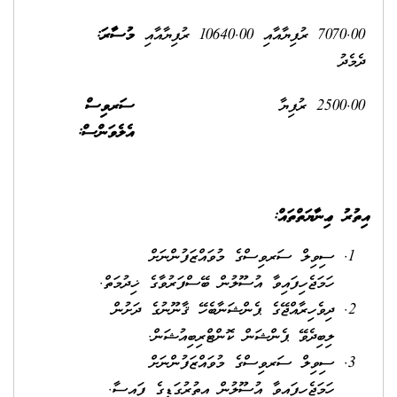
7070.00 ރުފިޔާއާއި 10640.00 ރުފިޔާއާއި
މުސާރަ:
ދެމެދު
2500.00 ރުފިޔާ
ސަރވިސް
އެލެވަންސް:
އިތުރު ޢިނާޔަތްތައް:
ސިވިލް ސަރވިސްގެ މުވައްޒަފުންނަށް
ހަމަޖެހިފައިވާ އުސޫލުން ބޭސްފަރުވާގެ ޚިދުމަތް.
ދިވެހިރާއްޖޭގެ ޕެންޝަނާބެހޭ ޤާނޫނުގެ ދަށުން
ލިބިދެވޭ ޕެންޝަން ކޮންޓްރިބިއުޝަން.
ސިވިލް ސަރވިސްގެ މުވައްޒަފުންނަށް
ހަމަޖެހިފައިވާ އުސޫލުން އިތުރުގަޑީގެ ފައިސާ.