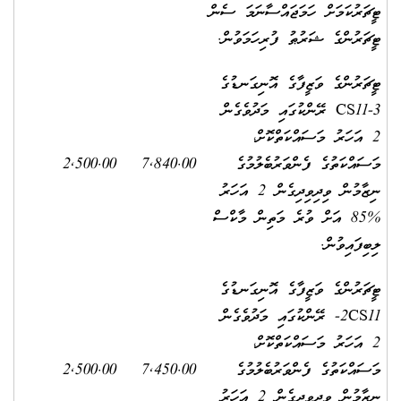
ޓީޗަރުކަމަށް ހަމަޖައްސާނަމަ ސެން
ޓީޗަރުންގެ ޝަރުޠު ފުރިހަމަވުން.
ޓީޗަރުންގެ ވަޒީފާގެ އޮނިގަނޑުގެ
CS11-3 ރޭންކުގައި މަދުވެގެން
2 އަހަރު މަސައްކަތްކޮށް،
މަސައްކަތުގެ ފެންވަރުބެލުމުގެ
7,840.00
2,500.00
ނިޒާމުން ވިދިވިދިގެން 2 އަހަރު
%85 އަށް ވުރެ މަތިން މާކްސް
ލިބިފައިވުން.
ޓީޗަރުންގެ ވަޒީފާގެ އޮނިގަނޑުގެ
2CS11- ރޭންކުގައި މަދުވެގެން
2 އަހަރު މަސައްކަތްކޮށް،
މަސައްކަތުގެ ފެންވަރުބެލުމުގެ
7,450.00
2,500.00
ނިޒާމުން ވިދިވިދިގެން 2 އަހަރު