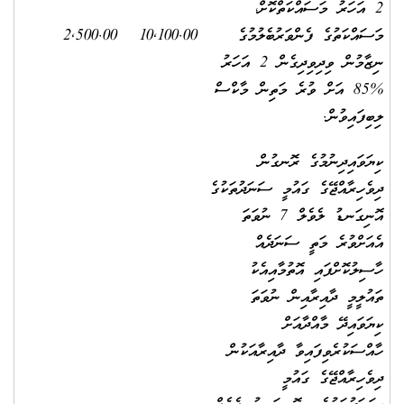
2 އަހަރު މަސައްކަތްކޮށް،
މަސައްކަތުގެ ފެންވަރުބެލުމުގެ
10,100.00
2,500.00
ނިޒާމުން ވިދިވިދިގެން 2 އަހަރު
%85 އަށް ވުރެ މަތިން މާކްސް
ލިބިފައިވުން.
ކިޔަވައިދިނުމުގެ ރޮނގުން
ދިވެހިރާއްޖޭގެ ގައުމީ ސަނަދުތަކުގެ
އޮނިގަނޑު ލެވެލް 7 ނުވަތަ
އެއަށްވުރެ މަތީ ސަނަދެއް
ހާސިލުކޮށްފައި އޮތުމާއިއެކު
ތައުލީމީ ދާއިރާއިން ނުވަތަ
ކިޔަވައިދޭ މާއްދާއަށް
ހާއްސަކުރެވިފައިވާ ދާއިރާއަކުން
ދިވެހިރާއްޖޭގެ ގައުމީ