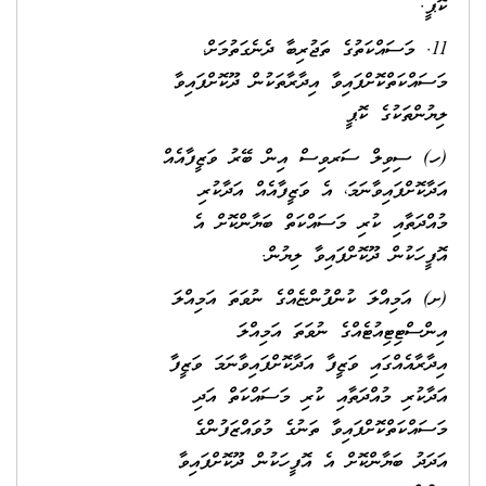
ކޮޕީ.
11. މަސައްކަތުގެ ތަޖުރިބާ ދެނެގަތުމަށް،
މަސައްކަތްކޮށްފައިވާ އިދާރާތަކުން ދޫކޮށްފައިވާ
ލިޔުންތަކުގެ ކޮޕީ
(ހ) ސިވިލް ސަރވިސް އިން ބޭރު ވަޒީފާއެއް
އަދާކޮށްފައިވާނަމަ، އެ ވަޒީފާއެއް އަދާކުރި
މުއްދަތާއި ކުރި މަސައްކަތް ބަޔާންކޮށް އެ
އޮފީހަކުން ދޫކޮށްފައިވާ ލިޔުން.
(ށ) އަމިއްލަ ކުންފުންޏެއްގެ ނުވަތަ އަމިއްލަ
އިންސްޓިޓިއުޓެއްގެ ނުވަތަ އަމިއްލަ
އިދާރާއެއްގައި ވަޒީފާ އަދާކޮށްފައިވާނަމަ ވަޒީފާ
އަދާކުރި މުއްދަތާއި ކުރި މަސައްކަތް އަދި
މަސައްކަތްކޮށްފައިވާ ތަނުގެ މުވައްޒަފުންގެ
އަދަދު ބަޔާންކޮށް އެ އޮފީހަކުން ދޫކޮށްފައިވާ