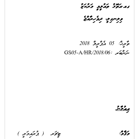
ގއ.އަތޮޅު ތައުލީމީ މަރުކަޒު
ވިލިނގިލީ
،
ދިވެހިރާއްޖެ
ތާރީޚް: 05 އެޕްރީލް 2018
ނަންބަރ :GS05-A/HR/2018/06
އިޢުލާނު
މަޤާމް:
ޓީޗަރ ( ޕުރައިމަރީ )