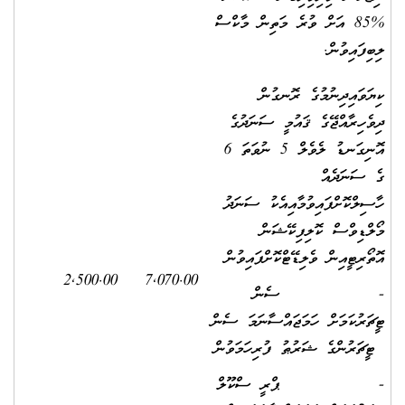
%85 އަށް ވުރެ މަތިން މާކްސް
ލިބިފައިވުން.
ކިޔަވައިދިނުމުގެ ރޮނގުން
ދިވެހިރާއްޖޭގެ ޤައުމީ ސަނަދުގެ
އޮނިގަނޑު ލެވެލް 5 ނުވަތަ 6
ގެ ސަނަދެއް
ހާސިލްކޮށްފައިވުމާއިއެކު ސަނަދު
މޯލްޑިވްސް ކޮލިފިކޭޝަން
އޮތޯރިޓީއިން ވެލިޑޭޓްކޮށްފައިވުން
2,500.00
7,070.00
- ސެން
ޓީޗަރުކަމަށް ހަމަޖައްސާނަމަ ސެން
ޓީޗަރުންގެ ޝަރުޠު ފުރިހަމަވުން
- ޕްރީ ސްކޫލް