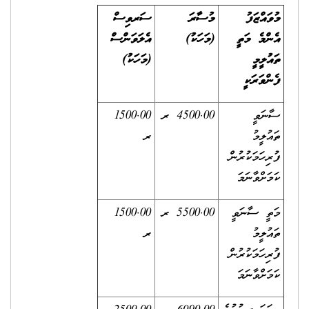
މުވައްޒަފު
މުސާރަ
ސަރވިސް
އެންމެ މަތީ
(މަހަކު)
އެލަވަންސް
ތައުލީމީ
(މަހަކު)
ފެންވަރަކީ
ސާނަވީ
4500.00 ރ
1500.00
ތައުލީމު
ރ
ފުރިހަމަކުރުން
ކަމަށްވާނަމަ
މަތީ ސާނަވީ
5500.00 ރ
1500.00
ތައުލީމު
ރ
ފުރިހަމަކުރުން
ކަމަށްވާނަމަ