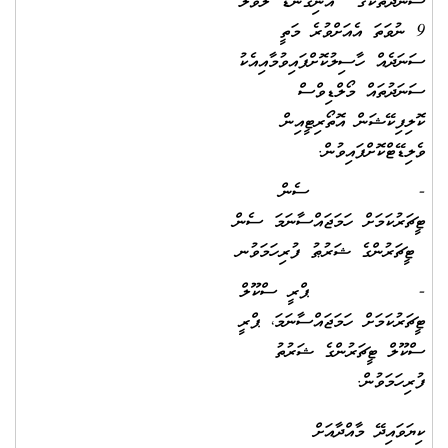
ސަނަދުތަކުގެ އޮނިގަނޑު ލެވެލް
9 ނުވަތަ އެއަށްވުރެ މަތީ
ސަނަދެއް ހާސިލުކޮށްފައިވުމާއިއެކު
ސަނަދުތައް މޯލްޑިވްސް
ކޮލިފިކޭޝަން އޮތޯރިޓީއިން
ވެލިޑޭޓްކޮށްފައިވުން.
- ސެން
ޓީޗަރުކަމަށް ހަމަޖައްސާނަމަ ސެން
ޓީޗަރުންގެ ޝަރުޠު ފުރިހަމަވުނ
- ޕްރީ ސްކޫލް
ޓީޗަރުކަމަށް ހަމަޖައްސާނަމަ، ޕްރީ
ސްކޫލް ޓީޗަރުންގެ ޝަރުތު
ފުރިހަމަވުން.
ކިޔަވައިދޭ މާއްދާއަށް