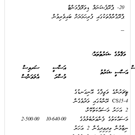
20- ޕްރޮފެޝަނަލް ޑިވަލޮޕްމަންޓް
ޕްރޮގްރާމްތަކުގައި ފުރިހަމަޔަށް ބައިވެރިވުން
މަޤާމުގެ ޝަރުޠުތައް:
ް
އަސާސީ
ސަރވިސް
އަސާސީ ޝަރުތު
މުސާރަ
އެލަވަންސް
ޓީޗަރުންގެ ވަޒީފާގެ އޮނިގަނޑުގެ
CS15-4 ރޭންކުގައި މަދުވެގެން
2 އަހަރު މަސައްކަތްކޮށް،
މަސައްކަތުގެ ފެންވަރުބެލުމުގެ
10,640.00
2,500.00
ނިޒާމުން ވިދިވިދިގެން 2 އަހަރު