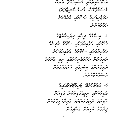
އެންމެހައިތަކެތި (ސްކީމްއޮފް ވަރކް،
ލެސަންޕްލޭން، މާރކްސްޝީޓްފަދަ)
ހަމަޖެހިފައިވާ އުސޫލާއި އެއްގޮތަށް
ޙަވާލުކުރުން
5- އިސްލާމް ދީނާއި ދިވެހިރާއްޖޭގެ
ގާނޫނާއި ގަވާޢިދުތަކާއި ސްކޫލު ކުދިންގެ
ގަވާޢިދުތަކާއި ސްކޫލުގެ ގަވާޢިދުތަކަށް
ދަރިވަރުން އަހުލުވެރިކުރުމާއި ރީތި އާދަތައް
ދަރިވަރުންގެ ކިބައިގައި ހަރުލެއްވުމަށް
މަސައްކަތްކުރުން
6- ޙަވާލުކުރެވޭ ޓައިމްޓޭބަލްގައިވާ
ގަޑިތަކަށާއި ރިލީފްގަޑިތަކަށް ގަޑިއަށް
ހާޒިރުވެ ދަރިވަރުންނަށް ފައިދާހުރިގޮތަކަށް
ފިލާވަޅު ކުރިއަށް ގެންދިއުން