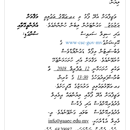
ލިޔުން.
ވަޒީފާއަށް އެދޭ ފޯމު މި
ގއ.އަތޮޅު ތައުލީމީ
މަޤާމަށް
މަރުކަޒު
ކައުންޓަރުން ލިބެން ހުންނާނެއެވެ.
އެދެންވީގޮތާއި
އަދި ސިވިލް ސަރވިސް
ސުންގަޑި:
ކޮމިޝަނުގެ
www.csc.gov.mv
ގެ
ވެބްސައިޓުން މިފޯމް ޑައުންލޯޑްވެސް
ކުރެވޭނެއެވެ. މަޤާމަށް އެދި ހުށަހަޅަންޖެހޭ
ތަކެތި ހުށަހަޅާނީ
12 އެޕްރީލް 2018
ވާ
ބުރާސްފަތިދުވަހުގެ
13:30
ގެ ކުރިން،
ގއ.އަތޮޅުތައުލިމީ މަރުކަޒުގެ އޮފީހަށެވެ.
ވަޒީފާއަށް އެދޭ ފޯމާއި ލިޔުންތައް އީމެއިލް
މެދުވެރިކޮށްވެސް އަދި ފެކްސް
މެދުވެރިކޮށްވެސް ބަލައި ގަނެވޭނެއެވެ. އީ-
މެއިލް އެޑްރެހަކީ،
info@gaaec.edu.mv