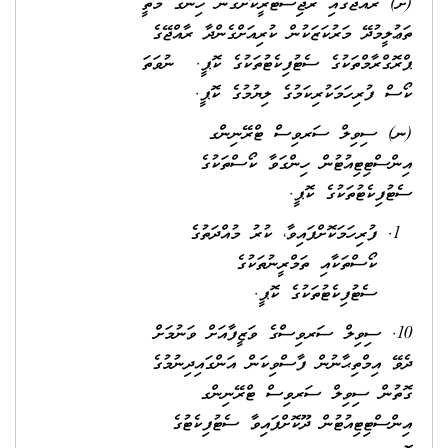
(ށ) ރާއްޖޭގައި ރަޖިސްޓްރީކޮށްގެން ހިންގާ މަތީ
ތަޢުލީމުދޭ މަރުކަޒަކުން ކުރިއަށްގެންދާ ރާއްޖޭގެ
ޕްރޮގްރާމްތަކުގެ ސެޓުފިކެޓުތަކުގެ ކޮޕީ. ނުވަތަ
ކޯސް ފުރިހަމަކުރިކަމުގެ ލިޔުމުގެ ކޮޕީ.
(ނ) ސިވިލް ސަރވިސް ޓްރޭނިންގ
އިންސްޓިޓިއުޓުން ހިންގަވާ ކޯސްތަކުގެ
ސެޓުފިކެޓުތަކުގެ ކޮޕީ.
ފުރިހަމަކޮށްފައިވާ، ކުރު މުއްދަތުގެ
ކޯސްތަކާއި ތަމްރީނުތަކުގެ
ސެޓުފިކެޓުތަކުގެ ކޮޕީ.
10. ސިވިލް ސަރވިސްގެ ވަޒީފާއަށް ވަނުމަށް
ދެވޭ އިމްތިޙާނުން ފާސްވިކަން އަންގައިދިނުމުގެ
ގޮތުން ސިވިލް ސަރވިސް ޓްރޭނިންގ
އިންސްޓިޓިއުޓުން ދޫކޮށްފައިވާ ސެޓުފިކެޓުގެ