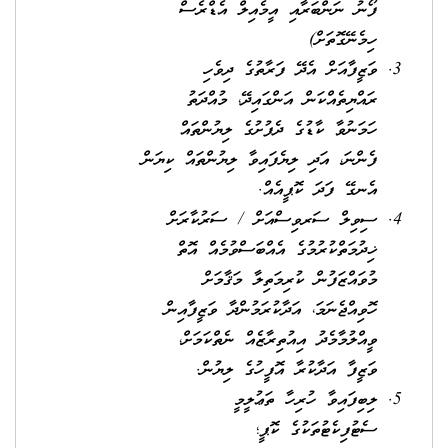
ފޯނު ނަންބަރާއި އީމެއިލް އެޑްރެސް
ހިމެނޭގޮތަށް)
ވަޒީފާއަށް އެދޭ ފަރާތުގެ ދިވެހި
ރައްޔިތެއްކަން އަންގައިދޭ، މުއްދަތު
ހަމަނުވާ ކާޑުގެ ދެފުށުގެ ލިޔުންތައް
ފެންނަ، އަދި ލިޔެފައިވާ ލިޔުންތައް ކިޔަން
އެނގޭ ފަދަ ކޮޕީއެއް.
ސިވިލް ސަރވިސްއަށް / ސަރުކާރަށް
ޚިދުމަތްކުރުމުގެ އެއްބަސްވުމެއް އޮތް
މުވައްޒަފުން ކުރިމަތިލާ މަޤާމަށް
ހޮވިއްޖެނަމަ، އަދާކުރަމުންދާ ވަޒީފާއިން
ވީއްލުމާމެދު އިއުތިރާޒެއް ނެތްކަމަށް،
ވަޒީފާ އަދާކުރާ އޮފީހުގެ ލިޔުން.
ލިބިފައިވާ ހުރިހާ ތަޢުލީމީ
ސެޓުފިކެޓުތަކުގެ ކޮޕީ؛