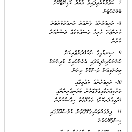
7- ޙަވާލުކުރެވިފައިވާ މާއްދާ ކޯޑިނޭޓްކޮށް
ބެލެހެއްޓުން
8- ދަރިވަރުންގެ ފެންވަރު ރަނގަޅުކުރުމަށް
ކުރަންޖެހޭ ހުރިހާ މަސައްކަތެއް ލަސްނުކޮށް
ކުރުން
9- ސިނކުޑީގެ ނުކުޅެދުންތެރިކަން
ހުންނަކުދިންފިޔަވައި އެހެންހުރިހާ ކުދިންނަށް
ލިޔަންކިޔަން ދަސްކޮށް ދިނުން
10- ދަރިވަރުންގެ ތަޢުލީމާއި
ތަރުބިއްޔަތާއިގުޅޭގޮތުން ބެލެނިވެރިންނާއި
(ރެގިއުލަރކޮށް) މަޢުލޫމާތު ޙިއްސާކުރުން
11- ފިލާވަޅުތަކާއިގުޅޭގޮތުން ކްލާސްރޫމުގައި
ޑިސްޕްލޭކުރުން