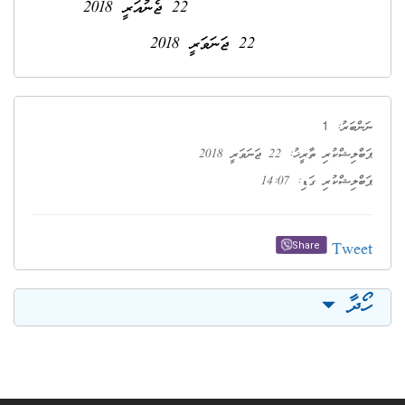
22 ޖެނުއަރީ 2018
22 ޖަނަވަރީ 2018
1
ނަންބަރު:
ޕަބްލިޝްކުރި ތާރީޚު: 22 ޖަނަވަރީ 2018
ޕަބްލިޝްކުރި ގަޑި: 14:07
Tweet
Share
ހޯދާ