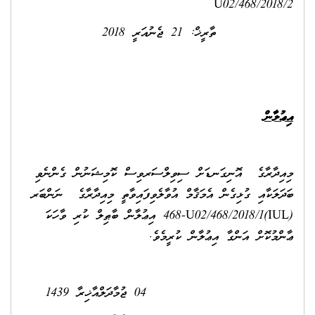
U02/468/2018/2
ތާރީޚް: 21 ޖެނުއަރީ 2018
އިޢުލާން
މިއިދާރާގެ އޮނިގަނޑަށް ސިވިލްސަރވިސް ކޮމިޝަނުން ގެންނެވި
ބަދަލަކާއި ގުޅިގެން އެމަޤާމް އުވާލެވިފައިވާތީ މިއިދާރާގެ ނަންބަރ
(IUL)468-U02/468/2018/1 އިޢުލާން ބާޠިލް ކުރި ވާހަކަ
ޢާންމުކޮށް އަންގާ އިޢުލާން ކުރީމެވެ.
04 ޖުމާދަލްއާޚިރާ 1439