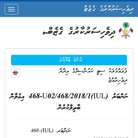
ދިވެހިސަރުކާރުގެ ގެޒެޓް
oggle
ation
ޢާންމު މަޢުލޫމާތު
ފުވައްމުލަކު ސިޓީ ކައުންސިލްގެ އިދާރާ
ދިވެހިރާއްޖެ
ނަންބަރު (IUL)468-U02/468/2018/1 އިޢުލާން
ބާތިލްކުރުން
ނަންބަރ (IUL)468-