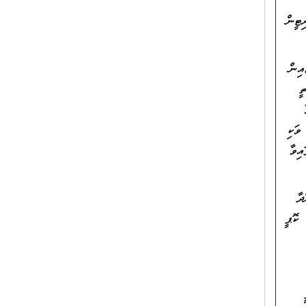
ޓީން
އިން
ީ
ވަކި
އިވާ
ދާ
 ކޮޕީ