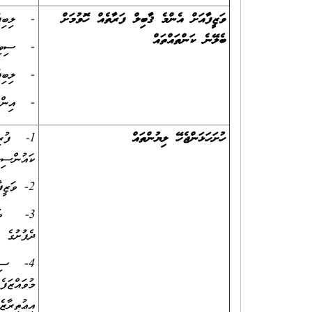
ވަޒީފާއަށް އެންމެ ޤާބިލް ފަރާތެއް ހޮވުމަށް
- ލިބިފަ
ބެލޭނެ ކަންތައްތައް
- ސިވިލް
- ލިބިފަ
- އިންޓަ
ހުށަހަޅަންޖެހޭ ލިޔުންތައް
1- ފުރިހ
ކައުންސިލ
2- ވަޒީފާއަށް އެދޭފަރާތުގެ ވަނަވަރު(ގުޅޭނެ ފޯންނަންބަރާއި އީމެއިލް އެޑްރެސް ހިމެނޭ ގޮތަށް)
3- ވަޒީފ
ދެފުށުގެ 
4- ސިވި
މުވައްޒަފ
އިޢުތިރާޒ