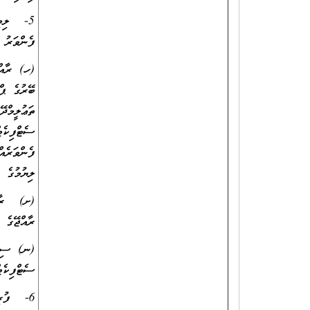
5- ލިބި
ފެންވަރު 
(ހ) ރާއްޖ
ބޭރުގެ ޕް
ތަޢުލީމްދ
ސެޓްފިކެޓ
ފެންވަރެއ
ލިޔުމުގެ ކ
(ށ) ރާއްޖ
ރާއްޖޭގެ 
(ނ) ސިވި
ސެޓްފިކެޓ
6- ފުރިހަމަކޮށްފައިވާ ކުރުމުއްދަތުގެ ކޯސްތަކާއި ތަމްރީނުތަކުގެ ސެޓްފިކެޓް ތަކުގެ ކޮޕީ