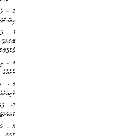
2 – ފުވަ
ދިރާސާތައ
3 – ފުވަ
ބޭނުންވާ 
ވޯކްޕްލޭނ
4 – އިޤ
ކުރުމުގެ 
6 - ފުވަ
ކުރިއެރުވ
7- ފުވައ
ކުރުމަށްޓ
8 – ކައ