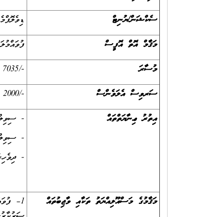
ސެކްޝަން/ޔުނިޓް
ޑިވެލޮޕްމ
މަޤާމް އޮތް އޮފީސް
ފުވައްމުލ
މުސާރަ
-/7035 ރުފިޔާ
ސަރވިސް އެލަވެންސް
-/2000 ރުފިޔާ
އިތުރު ޢިނާޔަތްތައް
- ސިވިލްސ
- ސިވިލްސ
- ދިވެހިރ
މަޤާމުގެ މަސްއޫލިއްޔަތު ތަކާއި ވާޖިބުތައް
1– ފުވައ
ސަރުކާރުގ