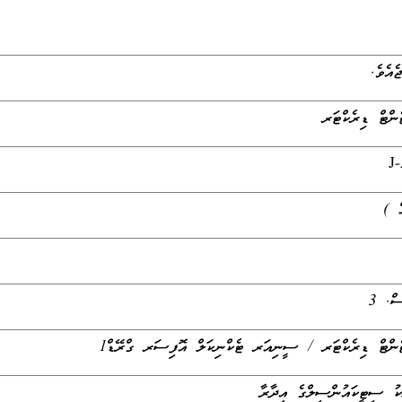
ެއެވެ.
ންޓް ޑިރެކްޓަރ
J
ް. 3
ންޓް ޑިރެކްޓަރ / ސީނިއަރ ޓެކްނިކަލް އޮފިސަރ ގްރޭޑް1
ަކު ސިޓީކައުންސިލްގެ އިދާރާ