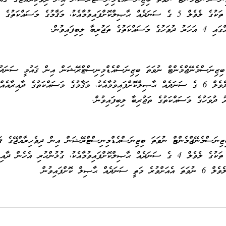
ސަނަދު ތަކުގެ ލެވެލް 5 ގެ ސަނަދެއް ޙާޞިލްކޮށްފައިވުމާއެކު، މަޤާމުގެ މަސައްކަތުގެ
އްކަތުގެ ތަޖުރިބާ ލިބިފައިވުން.
ިޒިނަސްމެނޭޖްމެންޓް ނުވަތަ ބިޒިނަސްއެޑްމިނިސްޓްރޭޝަން އިން ޤައުމީ ސަނަދު
ތަކުގެ ލެވެލް 6 ގެ ސަނަދެއް ޙާޞިލްކޮށްފައިވުމާއެކު، މަޤާމުގެ މަސައްކަތުގެ ދާއިރާއެއް
ޒިނަސްމެނޭޖްމެންޓް ނުވަތަ ބިޒިނަސްއެޑްމިނިސްޓްރޭޝަން އިން ދިވެހިރާއްޖޭގެ ޤަ
ސަނަދު ތަކުގެ ލެވެލް 4 ގެ ސަނަދެއް ޙާޞިލްކޮށްފައިވުމާއެކު، ގުޅުންހުރި އެހެން ދާއި
ތީ ސަނަދެއް ޙާޞިލް ކޮށްފައިވުން