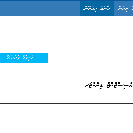
ޭ ލިޔުން
އާންމު އިޢުލާން
ވަޒީފާގެ ފުރުޞަތު
އެސިސްޓެންޓް ޑިރެކްޓަރ