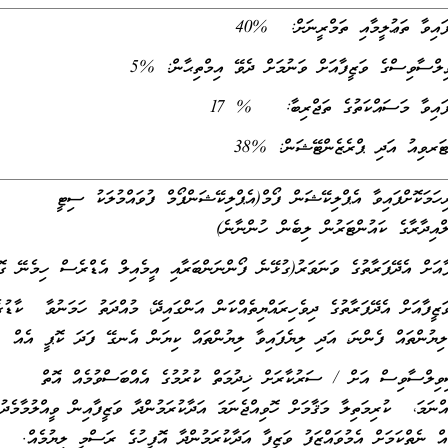
އިވާ ތަޢުލީމާއި ތަމްރީނަށް: %40
ސާވިސްގެ ވަޒީފާއަށް ވަނުމަށް ދެވޭ އިމްތިޙާން: %5
އިވާ މަސައްކަތުގެ ތަޖްރިބާ: % 17
ރވިއު އަދި ޕްރެޒެންޓޭޝަން: %38
ަމަކޮށްފައިވާ އެޕްލިކޭޝަން ފޯމް(އެޕްލިކޭޝަންފޯމް ފުވައްމުލަކު ސިޓީ
ްއިދާރާގެ ކައުންޓަރުން ލިބެން ހުންނާނެ)
ާއަށް އެދޭފަރާތުގެ ދިވެހިރައްޔިތެއްކަން އަންގައިދޭ، މުއްދަތު ހަމަނުވާ ކާޑުގ
ލިޔުންތައް ފެންނަ، އަދި ލިޔެފައިވާ ލިޔުންތައް ކިޔަން އެނގޭ ފަދަ ކޮޕީ އެއް
ލްސާވިސް އަށް / ސަރުކާރަށް ޚިދުމަތް ކުރުމުގެ އެއްބަސްވުމެއް އޮތް
ެއްނަމަ، ކުރިމަތިލާ މަޤާމަށް ހޮވިއްޖެނަމަ އަދާކުރަމުންދާ ވަޒީފާއިން ވީއްލުމާމެދު
ެއް ނެތްކަމަށް އެމުވައްޒަފު ވަޒީފާ އަދާކުރަމުންދާ އޮފީހުގެ ރަސްމީ ލިޔުމެއް.