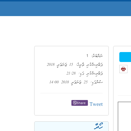
1
ނަންބަރު:
ޕަބްލިޝްކުރި ތާރީޚު: 15 ޖަނަވަރީ 2018
ޕަބްލިޝްކުރި ގަޑި: 21:28
ސުންގަޑި: 25 ޖަނަވަރީ 2018 14:00
Tweet
Share
ހޯދާ