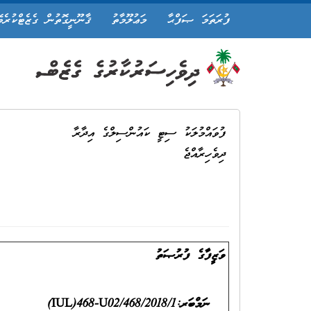
ފުރަތަމަ ޞަފްޙާ
މަޢުލޫމާތު
ޤާނޫނީގޮތުން ގެޒެޓްކުރެވ
ފުވައްމުލަކު ސިޓީ ކައުންސިލްގެ އިދާރާ
ދިވެހިރާއްޖެ
ވަޒީފާގެ ފުރުޞަތު
(IUL)468-U02/468/2018/1:ނަމްބަރ