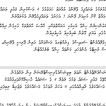
އެކަމާ ގުޅޭ ޕްލޭންތައް ހެދުން
9- ފުވައްމުލަކުގެ ތަރައްޤީގެ ޕްލޭންގެ މުއްދަތު ހަމަވުމުގެ 4 މަސްކުރިން، ޤައުމީ ތ
ށް ކުރިއަށް އޮންނަ 5 އަހަރުގެ ތަރައްޤީގެޕްލޭން އެކުލަވާލުން
ައުންސިލުން ހިންގާ އެކިއެކި ޙަރަކާތްތަކާއި، ޚާއްޞަ ޙާލަތްތަކާ ގުޅިގެން ދިމާވާ
ަކުގައި ޢަމަލީ ގޮތުން ބައިވެރިވެ އެހީތެރިވުން
ިވެލޮޕްމެންޓް ސަރވިސްގެ ޑިރެކްޓަރގެ މަޝްވަރާގެ މަތިން ޕޮލިސީ ޕްލޭނިންގ އ
ްސް ޔުނިޓްގެ އެންމެހައި ކަންތައް ހިންގާ ބެލެހެއްޓުން
ނަސްމެނޭޖްމެންޓް ނުވަތަ ބިޒިނަސްއެޑްމިނިސްޓްރޭޝަން އިން ދަށްވެގެން
ދިވެހިރާއްޖޭގެ ޤައުމީ ސަނަދު ތަކުގެ ލެވެލް 4 ގެ ސަނަދެއް ޙާޞިލްކޮށްފައިވުމާއެކު،
ގެ ދާއިރާއެއްގައި 6 އަހަރު ދުވަހުގެ މަސައްކަތުގެ ތަޖުރިބާ ލިބިފައިވުން.
ިނަސްމެނޭޖްމެންޓް ނުވަތަ ބިޒިނަސްއެޑްމިނިސްޓްރޭޝަން އިން ދިވެހިރާއްޖޭގެ ޤައު