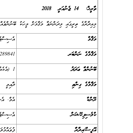
ތާރީޚް: 14 ޖެނުއަރީ 2018
މިއިދާރާގެ ތިރީގައި މިދަންނަވާ މަޤާމަށް މީހަކު ބޭނުންވެއްޖ
މަޤާމް
އެސިސްޓެ
މަޤާމްގެ ނަންބަރ
-289841
ބޭނުންވާ ޢަދަދު
1 (އެކެއް )
މަޤާމްގެ ގިންތި
ދާއިމީ
ރޭންކް
އެމް. އެސ
ކްލެސިފިކޭޝަން
އެސިސްޓެ
އޮފީސް/އިދާރާ
ފުވައްމުލ