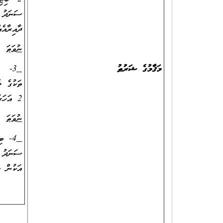
ދާއިރާއެއްގައި 4 އަހަރު ދުވަހުގެ މަސަ
ނުވަތަ
މަޤާމުގެ ޝަރުޠު
3- ބ
2 އަހަރު ދުވަހުގެ މަސައްކަތުގެ ތަޖުރިބާ ލިބިފައިވުން.
ނުވަތަ
4- ބި
އަކުން ލެވެލް 6 ނުވަތަ އެއަށްވުރެ މަ