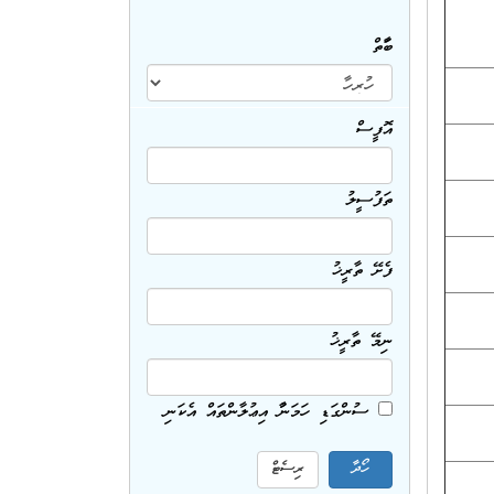
ބާވަތް
އޮފީސް
ތަފުސީލު
ފެށޭ ތާރީޚު
ނިމޭ ތާރީޚު
ސުންގަޑި ހަމަނުވާ އިޢުލާންތައް އެކަނި