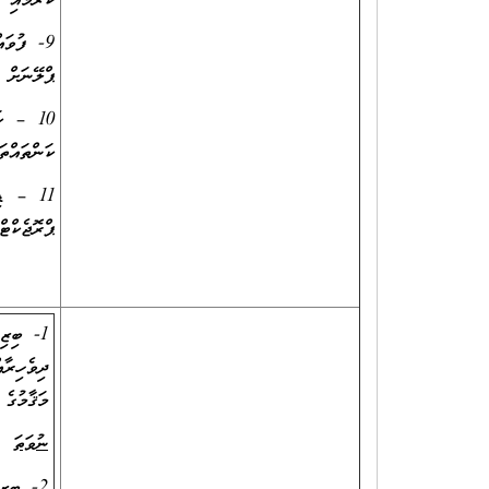
ކުރުމާއި 
ޕްލޭނަށް އަމާޒް ކޮ
10 – ކ
ކަންތައްތ
11 – ޑ
ޕްރޮޖެކްޓ
1- ބިޒި
މަޤާމުގެ މަސައްކަތު
ނުވަތަ
2- ބިޒ