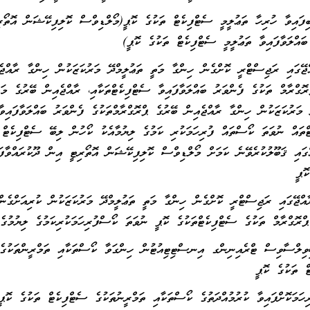
ފައިވާ ހުރިހާ ތަޢުލީމީ ސެޓްފިކެޓް ތަކުގެ ކޮޕީ(މޯލްޑިވްސް ކޮލިފިކޭޝަން އޮތޯރި
ބައްލަވާފައިވާ ތަޢުލީމީ ސެޓްފިކެޓް ތަކުގެ ކޮޕީ)
ޭގައި ރަޖިސްޓްރީ ކޮށްގެން ހިންގާ މަތީ ތަޢުލީމްދޭ މަރުކަޒަކުން ހިންގާ ރާއްޖެ
ރޮގްރާމް ތަކުގެ ފެންވަރު ބައްލަވާފައިވާ ސެޓްފިކެޓްތަކާއި، ރާއްޖެއިން ބޭރުގެ މަތ
ޭ މަރުކަޒަކުން ހިންގާ ރާއްޖެއިން ބޭރުގެ ޕްރޮގްރާމްތަކުގެ ފެންވަރު ބައްލަވާފައިވާ
ްތައް ނުވަތަ ކޯސްތައް ފުރިހަމަކުރި ކަމުގެ ލިޔުމާއެކު ކޯހުން ލިބޭ ސެޓްފިކެޓް 
ްގައި ޤަބޫލުކުރެވޭނެ ކަމަށް މޯލްޑިވްސް ކޮލިފިކޭޝަން އޮތޯރިޓީ އިން ދޫކުރައްވާފަ
ޮޕީ
ޭގައި ރަޖިސްޓްރީ ކޮށްގެން ހިންގާ މަތީ ތަޢުލީމްދޭ މަރުކަޒަކުން ކުރިއަށްގެން
ޕްރޮގްރާމް ތަކުގެ ސެޓްފިކެޓްތަކުގެ ކޮޕީ ނުވަތަ ކޯސްފުރިހަމަކުރިކަމުގެ ލިޔުމުގެ
ލްސާވިސް ޓްރެއިނިންގ އިނސްޓިޓިއުޓުން ހިންގަވާ ކޯސްތަކާއި ތަމްރީންތަކުގެ
ް ތަކުގެ ކޮޕީ