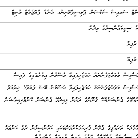
ެންޓް ސަރވިސް ސެކްޝަން، ޕޮލިސީ،ޕްލޭނިންގ އެންޑް ޕްރޮޖެކްޓް ޔުނިޓް
ަކު ސިޓީކައުންސިލްގެ އިދާރާ
ާވިސް މުވައްޒަފުންނަށް ހަމަޖެހިފައިވާ އުސޫލުން އިތުރުގަޑީގެ ފައިސާ
ާވިސް މުވައްޒަފުންނަށް ހަމަޖެހިފައިވާ އުސޫލުން ބޭސް ފަރުވާގެ ޚިދުމަތް
ާއްޖޭގެ ޕެންޝަނާބެހޭ ޤާނޫންގެ ދަށުން ލިބިދެވޭ ޕެންޝަން ކޮންޓްރިބިއުޝަން
ްމުލަކު ތަރައްޤީގެ ޕްލޭން ފުރިހަމަކުރުމަށްޓަކައި ކައުންސިލުން ރާވާ ކަންތައް
ެ ސިޔާސަތާ އެއްގޮތްވާ ގޮތުގެ މަތިން ކުރިއަށް ގެންދިއުން