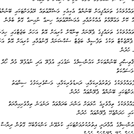
އްމުލަކުގެ ތަރައްޤީއަށް ބޭނުންވާ އެކިއެކި މަޝްރޫޢުތައް ރޭވުމަށްޓަކައި ބޭނުންވ
ް ކޮށް މަޢުލޫމާތު އެއްކުރުމާއި އެމަޝްރޫޢުތައް ހިނގާ ނުހިނގާ ގޮތް ބެލުން
އްމުލަކުގެ ތަރައްޤީގެ ޕްލޭނަށް ބިނާކޮށް ކުރިއަށް އޮތް އަހަރު ބަޖެޓްގައި ހިމަނ
ޕްރޮޖެކްޓް ތަކުގެ ތަފްޞީލް، ބަޖެޓް ސެކްޝަނަށް ފޮނުވުމާއި ކުރިއަށް އޮތް އަހަ
ް ހެދުން
ްތިޞާދީ ބޭނުންތަކަށް ކައުންސިލްގެ ނަމުގައި އުފުލޭ އަދި ނުއުފުލޭ މުދާ ހޯދާ މ
މަސައްކަތް
އްމުލަކުގެ ފަތުރުވެރިކަމާއި، ދަނޑުވެރިކަމާއި، މަސްވެރިކަމުގެ ސިނާޢަތު
ުމަށްޓަކައި ބޭނުންވާ ޕްލޭންތައް ހެދުން
ްމުލަކުގެ ތިމާވެށީގެ ޙާލަތަށް އަންނަ ބަދަލްތައް ދަނެގަނެ ތިމާވެށިޙިމާޔަތް
ަކައި ހަދަންޖެހޭ ޕްލޭންތައް ހެދުން
ުންސިލްގެ އާމްދަނީ އިތުރުކުރުމަށްޓަކައި ކުރެވޭނެ ކަންކަމާބެހޭ ގޮތުން ދިރާސާ