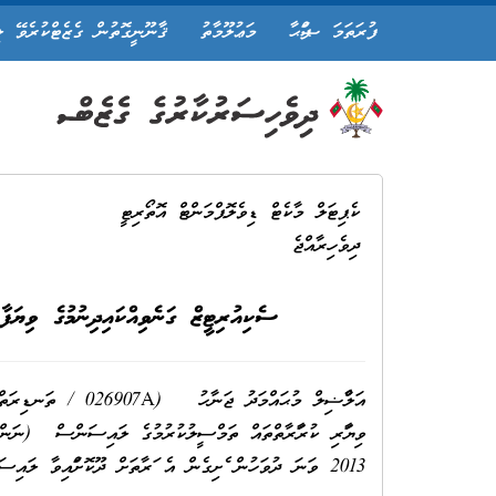
ފުރަތަމަ ޞަފްޙާ
މަޢުލޫމާތު
ޤާނޫނީގޮތުން ގެޒެޓްކުރެވޭ ލ
ކެޕިޓަލް މާކެޓް ޑިވެލޮޕްމަންޓް އޮތޯރިޓީ
ދިވެހިރާއްޖެ
ސެކިއުރިޓީޒް ގަނެވިއްކައިދިނުމުގެ ވިޔަ
އަލްފާޟިލް މުޙައްމަ
2013 ވަނަ ދުވަހުން ފެށިގެން އެ ފަރާތަށް ދޫކޮށްފައިވާ ލައިސަންސް ވަނީ ބާޠިލުވެފައެވެ.