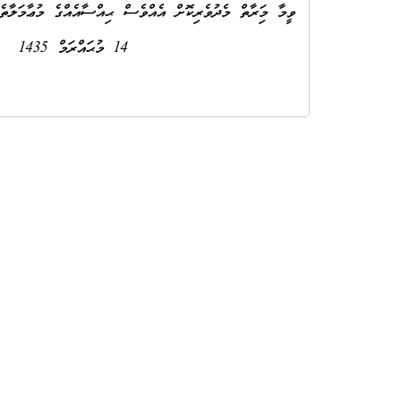
ވީމާ މިފަރާތް މެދުވެރިކޮށް އެއްވެސް ޙިއްސާއެއްގެ މުޢާމަލާތެ
14 މުޙައްރަމް 1435