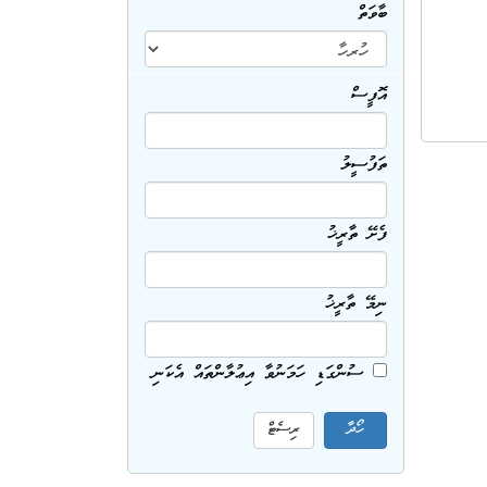
ބާވަތް
އޮފީސް
ތަފުސީލު
ފެށޭ ތާރީޚު
ނިމޭ ތާރީޚު
ސުންގަޑި ހަމަނުވާ އިޢުލާންތައް އެކަނި