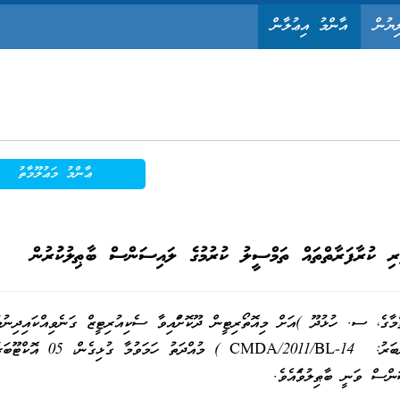
ިޔުން
އާންމު އިޢުލާން
ޢާންމު މަޢުލޫމާތު
ފާރި ކުރާފަރާތްތައް ތަމްސީލު ކުރުމުގެ ލައިސަންސް ބާޠިލުކުުރުން
ދު ޖަނާހު (026907A / ތަނޑިރަތްމާގެ، ސ. ހުޅުދޫ )އަށް މިއޮތޯރިޓީން ދޫކޮށްފައިވާ ސެކިއުރިޓީޒް ގަނެވިއްކައިދިނު
ވިޔަފާރި ކުރާފަރާތްތައް ތަމްސީލުކުރުމުގެ ލައިސަންސް (ނަންބަރު: CMDA/2011/BL-14 ) މުއްދަތު ހަމަވުމާ ގުޅިގެން