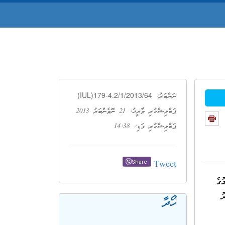
(IUL)179-4.2/1/2013/64
ނަންބަރު:
ޕަބްލިޝްކުރި ތާރީޚު: 21 ނޮވެންބަރު 2013
ޕަބްލިޝްކުރި ގަޑި: 14:38
Tweet
Share
މުގެ
، 05 އޮކްޓޫބަރު
ހޯދާ