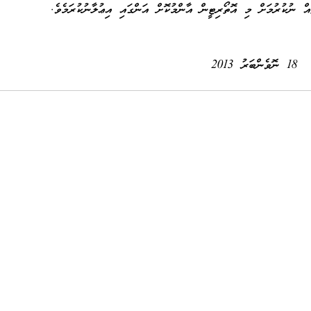
އް ނުކުރުމަށް މި އޮތޯރިޓީން އާންމުކޮށް އަންގައި އިޢުލާނުކުރަމެވެ.
18 ނޮވެންބަރު 2013