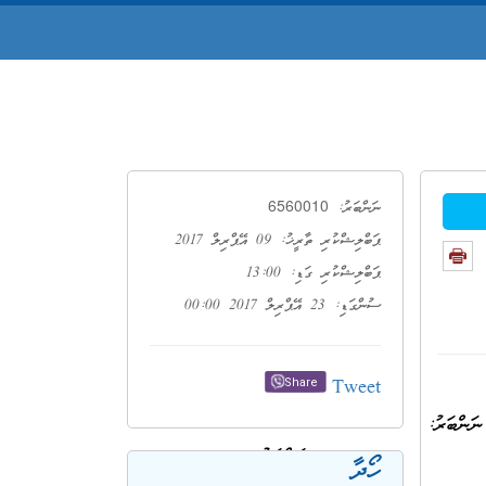
6560010
ނަންބަރު:
ޕަބްލިޝްކުރި ތާރީޚު: 09 އޭޕްރިލް 2017
ޕަބްލިޝްކުރި ގަޑި: 13:00
ސުންގަޑި: 23 އޭޕްރިލް 2017 00:00
Tweet
Share
ަންބަރު:
ހޯދާ