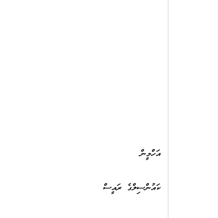
ޢަ
އަހްމީން
ވެލ
ކައުންސިލްގެ ރައީސް