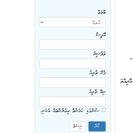
ބާވަތް
އޮފީސް
ތަފުސީލު
ަމުގައި ރަޖިސްޓުރީކުރެވިފައިވާ ނަންބަރު 203 "
ފެށޭ ތާރީޚު
 ލިބިފައިވާ ފަރާތެއްވާނަމަ 23 އެޕްރީލް 2017 ވާ އާދިއްތަ
ނިމޭ ތާރީޚު
ސުންގަޑި ހަމަނުވާ އިޢުލާންތައް އެކަނި