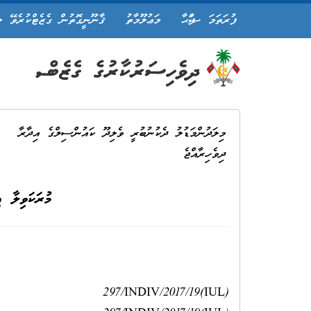
ފުރަތަމަ ޞަފްޙާ
މަޢުލޫމާތު
ޤާނޫނީގޮތުން ގެޒެޓްކުރެވޭ ލ
މިލަދުންމަޑުލު ދެކުނުބުރީ ވެލިދޫ ކައުންސިލްގެ އިދާރާ
ދިވެހިރާއްޖެ
މުރަކަވިލާ ޢ
ނަން
(17/19