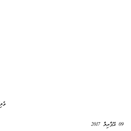
ލީ
ިދޫ
09 އޭޕްރިލް 2017