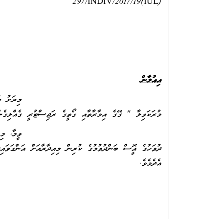
(IUL)297/INDIV/2017/19
އިޢުލާން
މުރަކަވިލާ " ގޭގެ އިމާރާތާއި ގޯތީގެ ރަޖިސްޓުރީ ގެއްލިގެން 
ދުވަހުގެ އޮފީސް ބަންދުވުމުގެ ކުރިން މިއިދާރާއަށް އަންގަވައިދ
އެދެ
12 ރަޖަބް 438
09 އެޕްރީލް 017