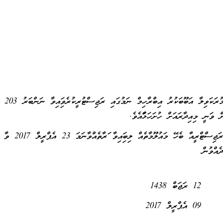
މިރަށު މުރަކަވިލާ އަބޫބަކުރު އިބްރާހިމް ނ
ވަނީ މިއިދާރައަށް ހުށަހަޅާފައެވެ.
ވީމާ، މިރަޖިސްޓްރީއާ ބެހޭ މައުލޫމާތެއް
ެއްވުން
މެވެ.
1
2