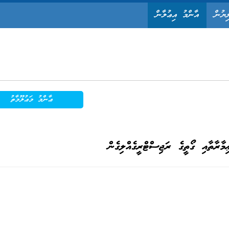
ިޔުން
އާންމު އިޢުލާން
ޢާންމު މަޢުލޫމާތު
ިމާރާތާއި ގޯތީގެ ރަޖިސްޓްރީގެއްލިގެން
ބަރު:
IUL)297/INDIV/20 ނ