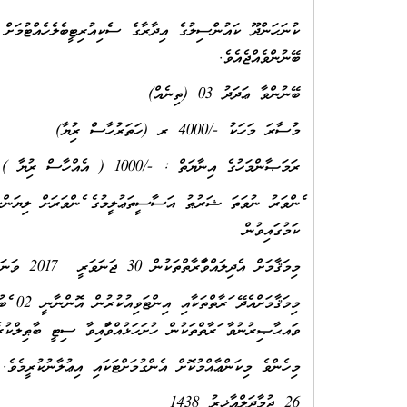
ބޭނުންވެއްޖެއެވެ.
ބޭނުންވާ ޢަދަދު 03 (ތިނެއް)
މުސާރަ މަހަކު -/4000 ރ (ހަތަރުހާސް ރުފިޔާ)
ރަމަޞާންމަހުގެ އިނާޔަތް : -/1000 ( އެއްހާސް ރުފިޔާ )
ފެންވަރު ނުވަތަ ޝަރުޠު އަސާސީތަޢުލީމުގެ ފެންވަރަށް ލިޔަންކ
ކަމުގައިވުން
މިމަޤާމަށް އެދިލައްވާފަރާތްތަކުން 30 ޖަނަވަރީ 2017 ވަނަދުވަހުގެ 14:00 ގެކުރިން މިއިދާރާއަށް ފޯމު ހުށަހެޅުއްވުން އެދެމެވެ.
ވައޙާޞިރުނުވާ ފަރާތްތަކުން ހުށަހަޅުއްވާފައިވާ ސިޓީ ބާޠިލްކުރެ
މިހެންވެ މިކަންޢާއްމުކޮށް އެންގުމަށްޓަކައި އިޢުލާނުކުރީމެވެ.
26 ޖުމާދަލްއާޚިރު 1438