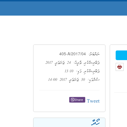
405-A/2017/04
ނަންބަރު:
ޕަބްލިޝްކުރި ތާރީޚު: 24 ޖަނަވަރީ 2017
ޕަބްލިޝްކުރި ގަޑި: 13:10
ސުންގަޑި: 30 ޖަނަވަރީ 2017 14:00
Tweet
Share
ހޯދާ