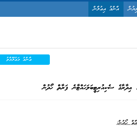
ިޔުން
އާންމު އިޢުލާން
ޢާންމު މަޢުލޫމާތު
 އިދާރާގެ ސެކިއުރިޓީބަލަހައްޓާނެ ފަރާތް ހޯދުން
ާތް ހޯދުން: