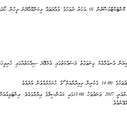
ކުނަހަންދޫ ކައުންސިލުގެ އިދާރާގެ ސެކިއުރިޓީބެލެހެއްޓުމަށް ކޮންޓެކްޓްއުސޫލުން 01 އަހަރު ދުވަހުގެ މުއްދަތައް މިކަންކޮއްދޭނެ މީހުން ހޯ
ިޔަން އެނގުމާއެކު ގިނަވަގުތު މަސައްކަތުގައި އުޅެވޭފަދަ ޞިއްޙަތެއްގައި ހުރިމީހަކ
މިމަޤާމަށްއެދޭ ފަރާތްތަކާއި އިންޓަވިއުކުރުން އޮންނާނީ 02 ފެބުރުއަރީ 2017 ވަނަދުވަހު 13:00ގައި ކައުންސިލްގެ އިދާރާގައެވެ. އިންޓަވިއުއަށް
ވޭނެއެވެ.