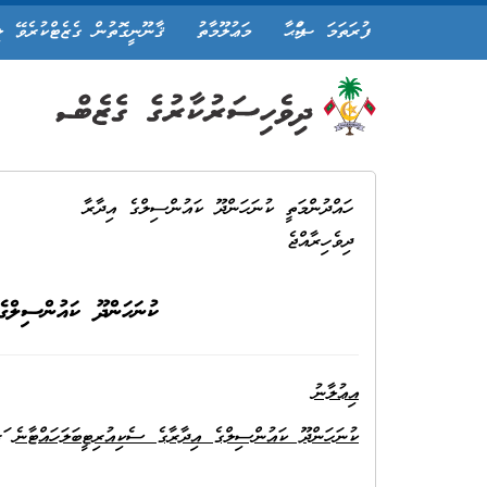
ފުރަތަމަ ޞަފްޙާ
މަޢުލޫމާތު
ޤާނޫނީގޮތުން ގެޒެޓްކުރެވޭ ލ
ހައްދުންމަތީ ކުނަހަންދޫ ކައުންސިލްގެ އިދާރާ
ދިވެހިރާއްޖެ
ކުނަހަންދޫ ކައުންސިލްގެ
އިޢުލާނު
ކުނަހަންދޫ ކައުންސިލްގެ އިދާރާގެ ސެކިއުރިޓީބަލަހައްޓާނެ ފަރ