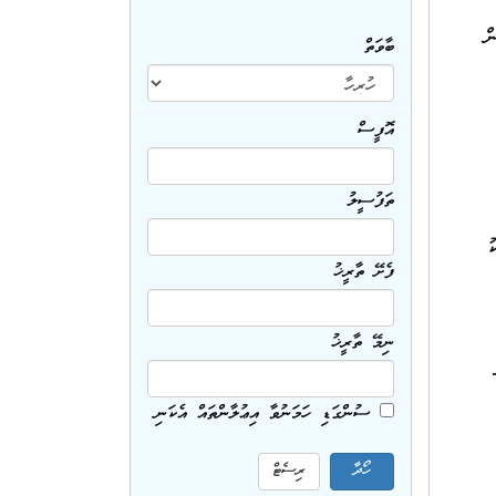
ދަން
ބާވަތް
އޮފީސް
ތަފުސީލު
ު
ފެށޭ ތާރީޚު
ނިމޭ ތާރީޚު
ސުންގަޑި ހަމަނުވާ އިޢުލާންތައް އެކަނި