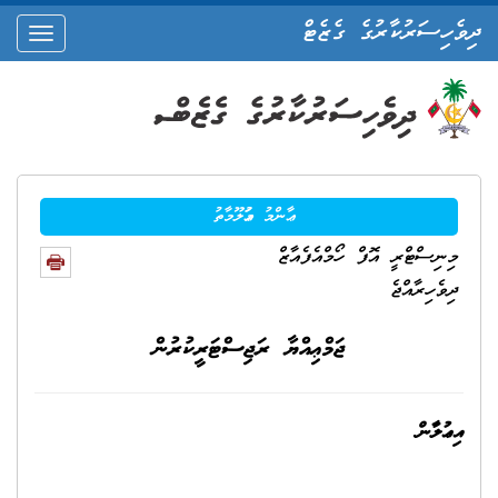
ދިވެހިސަރުކާރުގެ ގެޒެޓް
oggle
ation
ޢާންމު މަޢުލޫމާތު
މިނިސްޓްރީ އޮފް ހޯމްއެފެއާޒް
ދިވެހިރާއްޖެ
ޖަމްޢިއްޔާ ރަޖިސްޓަރީކުރުން
އިޢުލާން