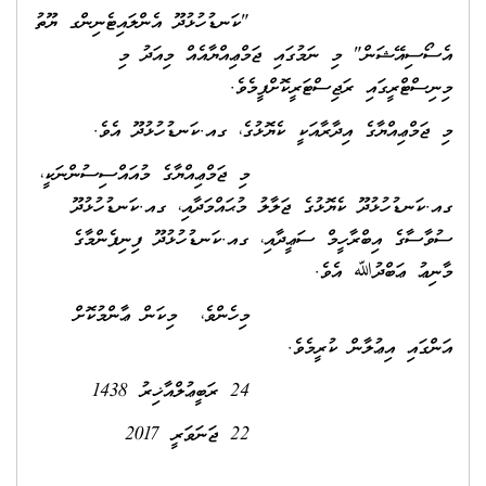
"ކަނޑުހުޅުދޫ އެންލައިޓެނިންގ ޔޫތު
އެސޯސިއޭޝަން" މި ނަމުގައި ޖަމްޢިއްޔާއެއް މިއަދު މި
މިނިސްޓްރީގައި ރަޖިސްޓަރީކޮށްފީމެވެ.
މި ޖަމްޢިއްޔާގެ އިދާރާއަކީ ކެޔޮޅުގެ، ގއ.ކަނޑުހުޅުދޫ އެވެ.
މި ޖަމްޢިއްޔާގެ މުއައްސިސުންނަކީ،
ގއ.ކަނޑުހުޅުދޫ ކެޔޮޅުގެ ޖަލާލު މުޙައްމަދާއި، ގއ.ކަނޑުހުޅުދޫ
ސުވާސާގެ އިބްރާހީމް ސަޢީދާއި، ގއ.ކަނޑުހުޅުދޫ ފިނިފެންމާގެ
މާނިޢު ޢަބްދުﷲ އެވެ.
މިހެންވެ، މިކަން ޢާންމުކޮށް
އަންގައި އިޢުލާން ކުރީމެވެ.
24 ރަބީޢުލްއާޚިރު 1438
22 ޖަނަވަރީ 2017