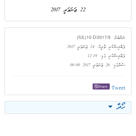
22 ޖަނަވަރީ 2017
(IUL)10-D/2017/9
ނަންބަރު:
ޕަބްލިޝްކުރި ތާރީޚު: 24 ޖަނަވަރީ 2017
ޕަބްލިޝްކުރި ގަޑި: 12:19
ސުންގަޑި: 26 ޖަނަވަރީ 2017 00:00
Tweet
Share
ހޯދާ