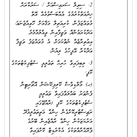
2. ސިވިލް ސަރވިސްއަށް / ސަރުކާރަށް
ޚިދުމަތްކުރުމުގެ އެއްބަސްވުމެއް އޮތް
މުވައްޒަފުން، ކުރިމަތިލާ މަޤާމަށް ހޮވިއްޖެނަމަ،
އަދާކުރަމުންދާ ވަޒީފާއިން ވީއްލުމާމެދު
އިޢުތިރާޒެއް ނެތްކަމަށް، އެ މުވައްޒަފު ވަޒީފާ
އަދާކުރާ އޮފީހުގެ ލިޔުން.
3. ލިބިފައިވާ ހުރިހާ ތަޢުލީމީ ސެޓުފިކެޓުތަކުގެ
ކޮޕީ:
(ހ) މޯލްޑިވްސް ކޮލިފިކޭޝަން އޮތޯރިޓީން
ފެންވަރު ބައްލަވާފައިވާ ތަޢުލީމީ
ސެޓުފިކެޓުތަކުގެ ކޮޕީ (ރާއްޖޭގައި
ރަޖިސްޓްރީކޮށްގެން ހިންގާ މަތީތަޢުލީމުދޭ
މަރުކަޒަކުން ހިންގާ ރާއްޖެއިން ބޭރުގެ
ޕްރޮގްރާމްތަކުގެ އެކްރެޑިޓް ކޮށްފައިވާ