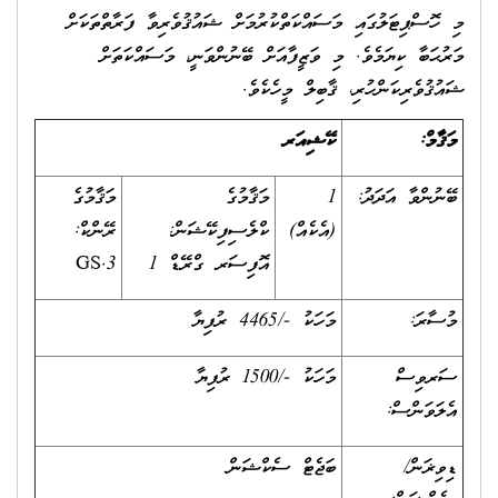
މި ހޮސްޕިޓަލުގައި މަސައްކަތްކުރުމަށް ޝައުޤުވެރިވާ ފަރާތްތަކަށް
މަރުޙަބާ ކިޔަމެވެ. މި ވަޒީފާއަށް ބޭނުންވަނީ، މަސައްކަތަށް
ޝައުޤުވެރިކަންހުރި، ޤާބިލް މީހެކެވެ.
މަޤާމް:
ކޭޝިއަރ
ބޭނުންވާ އަދަދު:
1
މަޤާމުގެ
މަޤާމުގެ
(އެކެއް)
ކްލެސިފިކޭޝަން:
ރޭންކް:
އޮފިސަރ ގްރޭޑް 1
GS.3
މުސާރަ:
މަހަކު -/4465 ރުފިޔާ
ސަރވިސް
މަހަކު -/1500 ރުފިޔާ
އެލަވަންސް:
ޑިވިޜަން/
ބަޖެޓް ސެކްޝަން