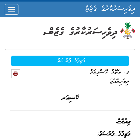
ދިވެހިސަރުކާރުގެ ގެޒެޓް
oggle
ation
ވަޒީފާގެ ފުރުޞަތު
ފ. އަތޮޅު ހޮސްޕިޓަލް
ދިވެހިރާއްޖެ
ކޭޝިއަރ
އިޢުލާން
ވަޒީފާގެ ފުރުޞަތު: