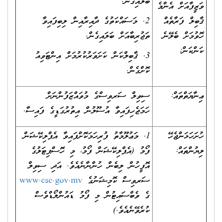
ބަލައިގެން.
ވަޒީފާއަށް އެންމެ
ޤާބިލް ފަރާތެއް
2. މަސައްކަތުގެ ދާއިރާއިން ލިބިފައިވާ
ހޮވުމަށް ބެލޭނެ
ތަޖުރިބާއަށް ބަލައިގެން.
ކަންކަން:
3. ޤާބިލްކަން ކަށަވަރުކުރުމަށް އިންޓަވިއު
ކޮށްގެން.
ޢިނާޔަތްތައް:
ސިވިލް ސަރވިސްގެ މުވައްޒަފުންނަށް
ހަމަޖެހިފައިވާ އުސޫލުން އިތުރުގަޑީގެ ފައިސާ.
ހުށަހަޅަންޖެހޭ
1. މަޢުލޫމާތު ފުރިހަމަކޮށްފައިވާ އެޕްލިކޭޝަން
ލިޔުންތައް:
ފޯމު (އެޕްލިކޭޝަން ފޯމު، މި ހޮސްޕިޓަލުގެ
އޮފީހުން ލިބެން ހުންނާނެއެވެ. އަދި ސިވިލް
ސަރވިސް ކޮމިޝަނުގެ
www.csc.gov.mv
ގެ ވެބްސައިޓުން މި ފޯމު ޑައުންލޯޑްވެސް
ކުރެވޭނެއެވެ.)