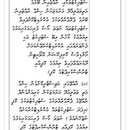
ސެޓުފިކެޓުތަކާއި، ރާއްޖެއިން ބޭރުގެ
މަތީތަޢުލީމްދޭ މަރުކަޒަކުން ހިންގާ ރާއްޖެއިން
ބޭރުގެ ޕްރޮގްރާމްތަކުގެ އެކްރެޑިޓްކޮށްފައިވާ
ސެޓުފިކެޓުތައް ނުވަތަ ކޯސް ފުރިހަމަކުރިކަމުގެ
ލިޔުމާއެކު ކޯހުން ލިބޭ ސެޓުފިކެޓު ވަކި
ފެންވަރެއްގައި އެކްރެޑިޓްކުރެވޭނެކަމަށް
މޯލްޑިވްސް ކޮލިފިކޭޝަން އޮތޯރިޓީން
ދޫކުރައްވާފައިވާ ލިޔުމުގެ ކޮޕީއާއި
ޓްރާންސްކްރިޕްޓުގެ ކޮޕީ)
(ށ) ރާއްޖޭގައި ރަޖިސްޓްރީކޮށްގެން ހިންގާ
މަތީ ތަޢުލީމުދޭ މަރުކަޒަކުން ކުރިއަށްގެންދާ
ރާއްޖޭގެ ޕްރޮގްރާމްތަކުގެ ސެޓުފިކެޓުތަކުގެ ކޮޕީ
(މިފަދަ ސެޓުފިކެޓުތައް އެކްރެޑިޓްކުރާކަށެއް
ނުޖެހޭނެއެވެ.) ނުވަތަ ކޯސް ފުރިހަމަކުރިކަމުގެ
ލިޔުމުގެ ކޮޕީއާއި ޓްރާންސްކްރިޕްޓުގެ ކޮޕީ.