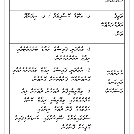
ސެކްޝަން:
ވަޒީފާ
ފ. އަތޮޅު ހޮސްޕިޓަލް / ފ. ނިލަންދޫ
އަދާކުރަންޖެހޭ
ތަން:
1. އާމްދަނީ ފައިސާގެ ރެކޯޑް ބެލެހެއްޓުމާއި،
ރިޕޯޓް ތައްޔާރުކުރުން.
2. އާމްދަނީ ފައިސާގެ ރިޕޯޓް ތައްޔާރުކުރުމާއި،
ކުރަންޖެހޭ
ފޮނުވަންޖެހޭ ފަރާތްތަކަށް ފޮނުވުން.
މައިގަނޑު
މަސައްކަތް:
3. ތިޖޫރީބާކީފޮތް ދުވަހުން ދުވަހަށް ލިޔެ
ބެލެހެއްޓުމާއި، ތިޖޫރީބާކީ ރިޕޯޓް، ކޮންމެ
ހަފްތާއެއް ފެށޭ ދުވަހު ނިންމައި،
ސުޕަވައިޒަރުގެ ސޮއިކުރުވައި، ކަނޑައެޅިފައިވާ
އޮފީހަށް ފޮނުވުން.