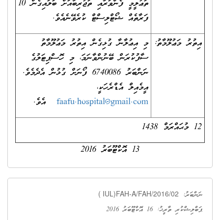
ތަޢުލީމީ ފެންވަރާއި ތަޖުރިބާއަށް ބަލައިގެން 10
ފަރާތެއް ޝޯޓްލިސްޓް ކުރެވޭނެއެވެ.
އިތުރު މަޢުލޫމާތު:
މި އިޢުލާނާ ގުޅިގެން އިތުރު މަޢުލޫމާތު
ސާފުކުރަން ބޭނުންވާނަމަ، މި ހޮސްޕިޓަލުގެ
ނަންބަރު 6740086 ފޯނަށް ގުޅުން އެދެމެވެ.
އީމެއިލް އެޑްރެހަކީ،
faafu.hospital@gmail.com
އެވެ.
12 މުޙައްރަމް 1438
13 އޮކްޓޫބަރު 2016
( IUL)FAH-A/FAH/2016/02
ނަންބަރު:
ޕަބްލިޝްކުރި ތާރީޚު: 16 އޮކްޓޫބަރު 2016