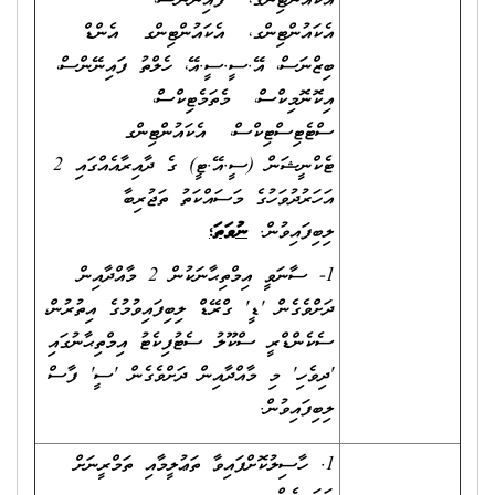
އެކައުންޓިންގ، ފައިނޭންސް،
އެކައުންޓިންގ، އެކައުންޓިންގ އެންޑް
ބިޒްނަސް، އޭ.ސީ.ސީ.އޭ، ހެލްތު ފައިނޭންސް،
އިކޮނޮމިކްސް، މެތަމެޓިކްސް،
ސްޓެޓިސްޓިކްސް، އެކައުންޓިންގ
ޓެކްނީޝަން (ސީ.އޭ.ޓީ) ގެ ދާއިރާއެއްގައި 2
އަހަރުދުވަހުގެ މަސައްކަތު ތަޖުރިބާ
ލިބިފައިވުން.
ނުވަތަ؛
1- ސާނަވީ އިމްތިޙާނަކުން 2 މާއްދާއިން
ދަށްވެގެން 'ޑީ' ގްރޭޑް ލިބިފައިވުމުގެ އިތުރުން،
ސެކެންޑްރީ ސްކޫލު ސެޓުފިކެޓު އިމްތިޙާނުގައި
'ދިވެހި' މި މާއްދާއިން ދަށްވެގެން 'ސީ' ފާސް
ލިބިފައިވުން.
1. ހާސިލުކޮށްފައިވާ ތަޢުލީމާއި ތަމްރީނަށް