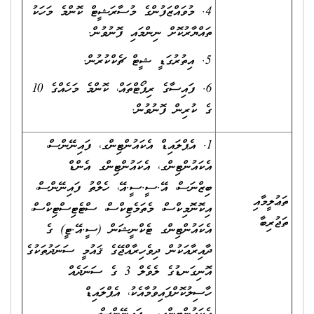
4. މުވައްޒަފުންގެ މުސާރަޝީޓް ކޮންމެ މަހަކު
ތައްޔާރުކޮށް ނިންމައި ފޮނުވުން.
5. އިތުރުގަޑީ ޝީޓް ޗެކްކުރުން.
6. ފައިސާގެ ރިޕޯޓްތައް، ކޮންމެ މަހެއްގެ 10
ގެ ކުރިން ފޮނުވުން.
1. އެޕްލައިޑް އެކައުންޓިންގ، ފައިނޭންސް،
އެކައުންޓިންގ، އެކައުންޓިންގ އެންޑް
ބިޒްނަސް، އޭ.ސީ.ސީ.އޭ، ހެލްތު ފައިނޭންސް،
ތަޢުލީމާއި
އިކޮނޮމިކްސް، މެތަމެޓިކްސް، ސްޓެޓިސްޓިކްސް،
ތަޖުރިބާ
އެކައުންޓިންގ ޓެކްނީޝަން (ސީ.އޭ.ޓީ) ގެ
ދާއިރާއަކުން ދިވެހިރާއްޖޭގެ ޤައުމީ ސަނަދުތަކުގެ
އޮނިގަނޑުގެ ލެވެލް 3 ގެ ސަނަދެއް
ހާސިލުކޮށްފައިވުމާއެކު، އެޕްލައިޑް