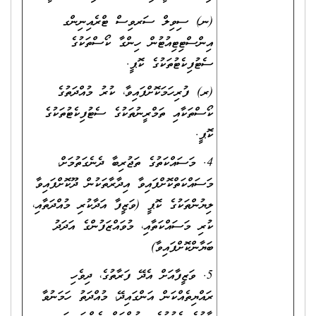
(ނ) ސިވިލް ސަރވިސް ޓްރެއިނިންގ
އިންސްޓިޓިއުޓުން ހިންގާ ކޯސްތަކުގެ
ސެޓުފިކެޓުތަކުގެ ކޮޕީ.
(ރ) ފުރިހަމަކޮށްފައިވާ، ކުރު މުއްދަތުގެ
ކޯސްތަކާއި ތަމްރީނުތަކުގެ ސެޓުފިކެޓުތަކުގެ
ކޮޕީ.
4. މަސައްކަތުގެ ތަޖުރިބާ ދެނެގަތުމަށް،
މަސައްކަތްކޮށްފައިވާ އިދާރާތަކުން ދޫކޮށްފައިވާ
ލިޔުންތަކުގެ ކޮޕީ (ވަޒީފާ އަދާކުރި މުއްދަތާއި،
ކުރި މަސައްކަތާއި، މުވައްޒަފުންގެ އަދަދު
ބަޔާންކޮށްފައިވާ)
5. ވަޒީފާއަށް އެދޭ ފަރާތުގެ، ދިވެހި
ރައްޔިތެއްކަން އަންގައިދޭ، މުއްދަތު ހަމަނުވާ