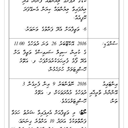
ކާޑުގެ ދެފުށުގެ ލިޔުންތައް ފެންނަ، އަދި
ލިޔެފައިވާ ލިޔުންތައް ކިޔަން އެނގޭފަދަ
ކޮޕީއެއް.
6. ވަޒީފާއަށް އެދޭ ފަރާތުގެ ވަނަވަރު.
ސުންގަޑި:
2016 އޮކްޓޫބަރު 26 ވަނަ ދުވަހުގެ 11:00
ގެ ކުރިން، ސިވިލް ސަރވިސްގެ ވަޒީފާ އަށް
އެދޭ ފޯމު ފުރިހަމަކުރުމަށްފަހު، ފ. އަތޮޅު
ހޮސްޕިޓަލަށް ހުށަހެޅުން.
އިންޓަވިއު
2016 ނޮވެންބަރު 9 އިން ފެށިގެން 3
އޮންނާނެ ތާރީޚާއި
ދުވަހުގެ މުއްދަތަކަށް، ފ. އަތޮޅު
ތަން:
ހޮސްޕިޓަލުގައެވެ.
ނޯޓު:
މި ވަޒީފާއަށް އެދިފައިވާ ޝަރުޠު ހަމަވާ
ފަރާތްތަކުގެ އަދަދު 10 އަށްވުރެ ގިނަނަމަ،